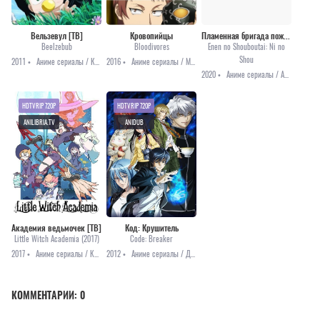
Вельзевул [ТВ]
Кровопийцы
Пламенная бригада пожарных: Вторая глава
Beelzebub
Bloodivores
Enen no Shouboutai: Ni no
Shou
2011 •
Аниме сериалы / Комедия / Приключения / Сёнэн
2016 •
Аниме сериалы / Мистика / Приключения
2020 •
Аниме сериалы / Аниме 2020 / Приключения / Сёнэн / Фантастика
HDTVRIP 720P
HDTVRIP 720P
ANILIBRIA.TV
ANIDUB
Академия ведьмочек [ТВ]
Код: Крушитель
Little Witch Academia (2017)
Code: Breaker
2017 •
Аниме сериалы / Комедия / Приключения / Фэнтези
2012 •
Аниме сериалы / Драма / Мистика / Приключения / Сёнэн
КОММЕНТАРИИ:
0