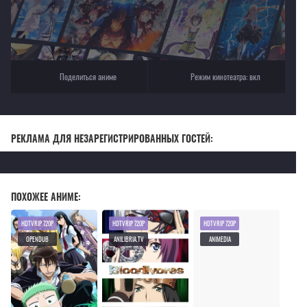
Поделиться аниме
Режим кинотеатра:
вкл
РЕКЛАМА ДЛЯ НЕЗАРЕГИСТРИРОВАННЫХ ГОСТЕЙ:
ПОХОЖЕЕ АНИМЕ:
HDTVRIP 720P
HDTVRIP 720P
HDTVRIP 720P
OPENDUB
ANILIBRIA.TV
ANIMEDIA