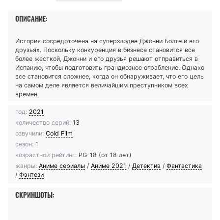
ОПИСАНИЕ:
История сосредоточена на суперзлодее Джонни Болте и его
друзьях. Поскольку конкуренция в бизнесе становится все
более жесткой, Джонни и его друзья решают отправиться в
Испанию, чтобы подготовить грандиозное ограбление. Однако
все становится сложнее, когда он обнаруживает, что его цель
на самом деле является величайшим преступником всех
времен
год:
2021
количество серий:
13
озвучили:
Cold Film
сезон:
1
возрастной рейтинг:
PG-18 (от 18 лет)
жанры:
Аниме сериалы
/
Аниме 2021
/
Детектив
/
Фантастика
/
Фэнтези
СКРИНШОТЫ: