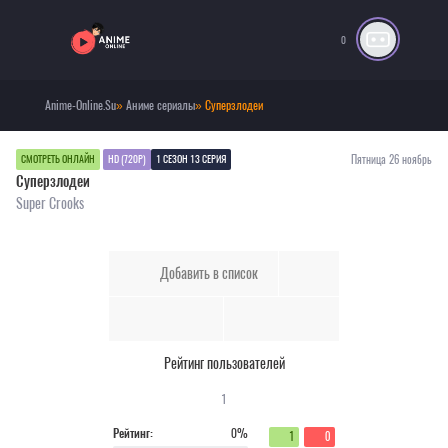
0
Anime-Online.Su
»
Аниме сериалы
» Суперзлодеи
Пятница 26 ноябрь
СМОТРЕТЬ ОНЛАЙН
HD (720P)
1 СЕЗОН 13 СЕРИЯ
Суперзлодеи
Super Crooks
Добавить в список
Рейтинг пользователей
1
Рейтинг:
0%
1
0