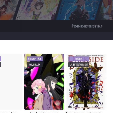
Режим кинотеатра:
вкл
HDTVRIP 720P
DVDRIP
ANILIBRIA.TV
MC ENTERTAINMENT