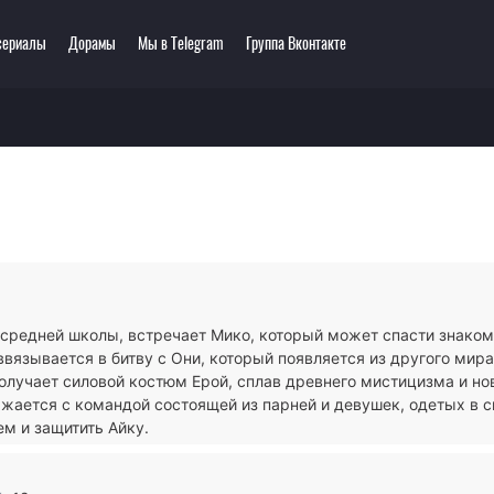
сериалы
Дорамы
Мы в Telegram
Группа Вконтакте
еть онлайн
ключения
Этти
0 мультсериалов
одия
3D
зё-ай
Романтика
ллер
Сёнэн
сы
Сёдзё
тастика
Спорт
тези
Демоны
 средней школы, встречает Мико, который может спасти знако
ла
Экшен
ввязывается в битву с Они, который появляется из другого мира
ы
Сверхъестественное
получает силовой костюм Ерой, сплав древнего мистицизма и н
ражается с командой состоящей из парней и девушек, одетых в 
ем и защитить Айку.