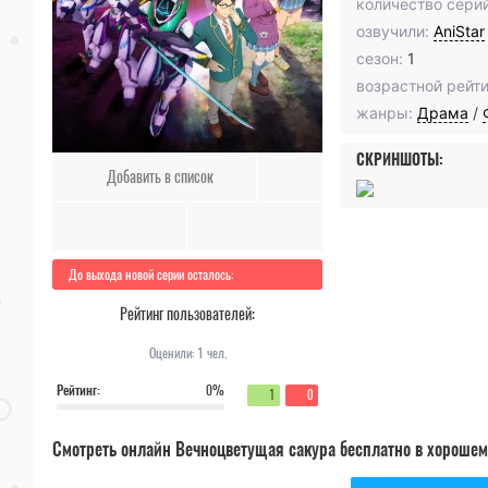
количество серий
озвучили:
AniStar
сезон:
1
возрастной рейти
жанры:
Драма
/
СКРИНШОТЫ:
Добавить в список
До выхода новой серии осталось:
Рейтинг пользователей:
Оценили:
1
чел.
Рейтинг:
0%
1
0
Смотреть онлайн Вечноцветущая сакура бесплатно в хорошем 