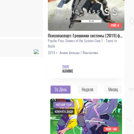
РЕЙТ.
0
Психопаспорт: Грешники системы [2019] фильм 1
Psycho-Pass: Sinners of the System Case.1 - Tsumi to
Bachi
2019 •
Аниме фильмы / Фантастика
ТОП
АНИМЕ
За День
Неделя
Месяц
HDTVRIP 720P
КОМНАТА ДИДИ
РЕЙТ.
+69