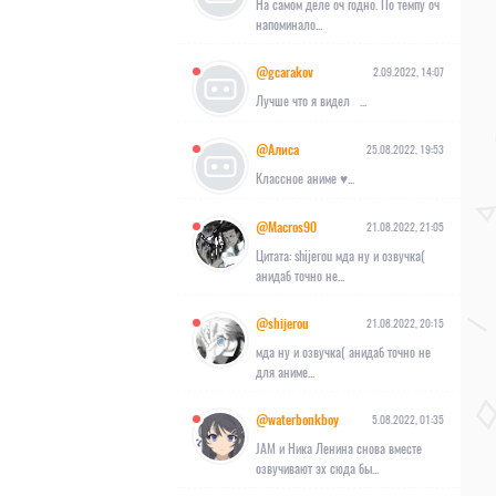
На самом деле оч годно. По темпу оч
напоминало...
@gcarakov
2.09.2022, 14:07
Лучше что я видел ...
@Алиса
25.08.2022, 19:53
Классное аниме ♥︎...
@Macros90
21.08.2022, 21:05
Цитата: shijerou мда ну и озвучка(
анидаб точно не...
@shijerou
21.08.2022, 20:15
мда ну и озвучка( анидаб точно не
для аниме...
@waterbonkboy
5.08.2022, 01:35
JAM и Ника Ленина снова вместе
озвучивают эх сюда бы...