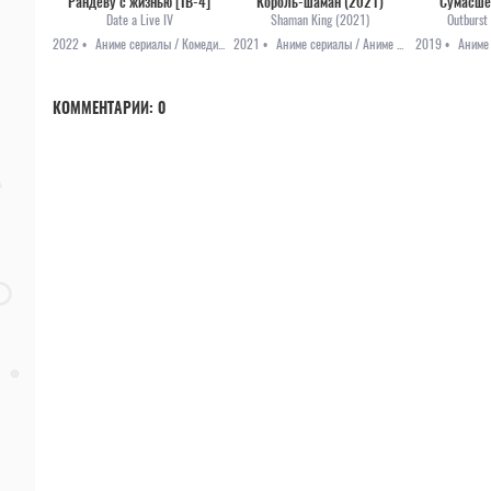
Рандеву с жизнью [ТВ-4]
Король-шаман (2021)
Сумасше
Date a Live IV
Shaman King (2021)
Outburst
2022 •
Аниме сериалы / Комедия / Мистика / Приключения / Романтика / Аниме 2022
2021 •
Аниме сериалы / Аниме 2021 / Комедия / Приключения / Фантастика
2019 •
КОММЕНТАРИИ:
0