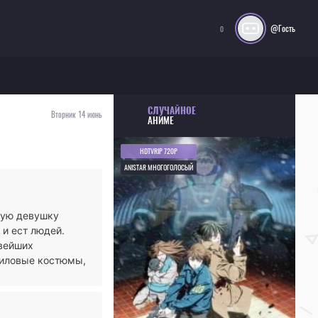
@Гость
0
СЛУЧАЙНОЕ
Вторник 14 июнь
АНИМЕ
HDTVRIP 720P
ANISTAR МНОГОГОЛОСЫЙ
мую девушку
 и ест людей.
овейших
силовые костюмы,