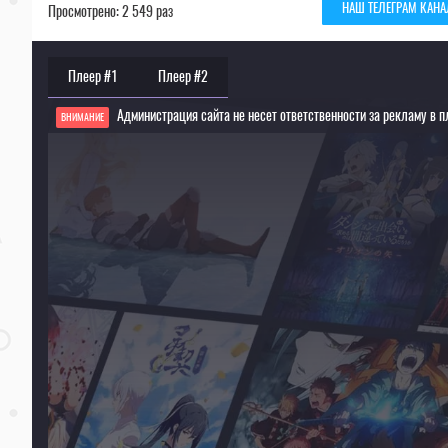
НАШ ТЕЛЕГРАМ КАНА
Просмотрено: 2 549 раз
Плеер #1
Плеер #2
Администрация сайта не несет ответственности за рекламу в п
ВНИМАНИЕ
Если видео не работает, обновите страницу или выберите другой плеер!
Для просмотра некоторых аниме необходимо установить VPN
Текущее воспроизведение：Вечноцветущая сакура