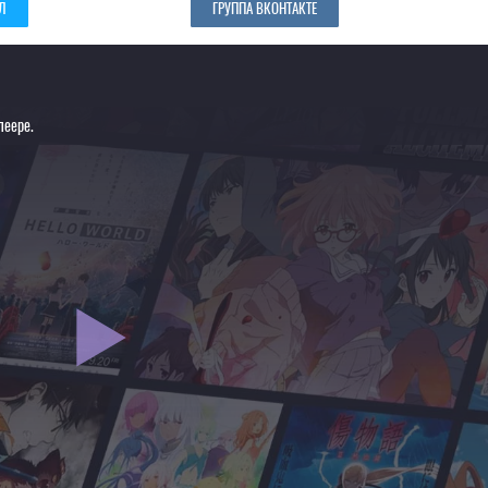
Л
ГРУППА ВКОНТАКТЕ
леере.