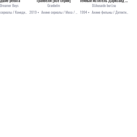
дшие ребята
Гранбелм [все серии]
Темный мститель Дарксайд [1994]
 Dreamer Boys
Granbelm
Dâkusaido burûsu
Аниме сериалы / Комедия / Повседневность
2019 •
Аниме сериалы / Меха / Приключения / Фэнтези
1994 •
Аниме фильмы / Детектив / Ужасы / Фантастика