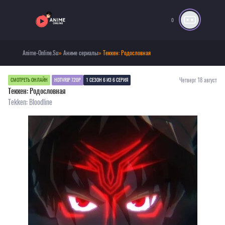
0
Anime-Online.Su
»
Аниме сериалы
» Теккен: Родословная
Четверг 18 август
СМОТРЕТЬ ОНЛАЙН
HDTVRIP 720P
1 СЕЗОН 6 ИЗ 6 СЕРИЯ
Теккен: Родословная
Tekken: Bloodline