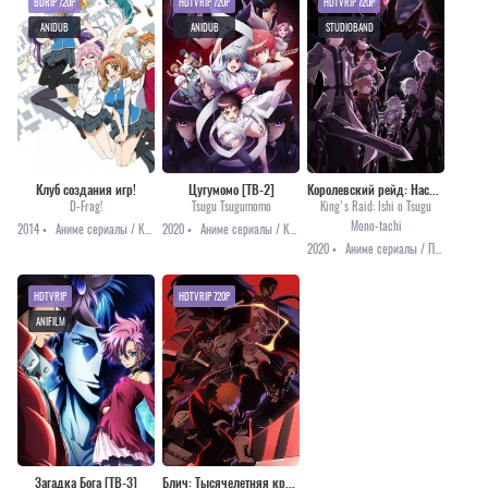
BDRIP 720P
HDTVRIP 720P
HDTVRIP 720P
ANIDUB
ANIDUB
STUDIOBAND
Клуб создания игр!
Цугумомо [ТВ-2]
Королевский рейд: Наследники воли
D-Frag!
Tsugu Tsugumomo
King's Raid: Ishi o Tsugu
Mono-tachi
2014 •
Аниме сериалы / Комедия / Повседневность / Романтика
2020 •
Аниме сериалы / Комедия / Мистика / Романтика / Этти
2020 •
Аниме сериалы / Приключения / Фэнтези
HDTVRIP
HDTVRIP 720P
ANIFILM
Загадка Бога [ТВ-3]
Блич: Тысячелетняя кровавая война [ТВ-2]