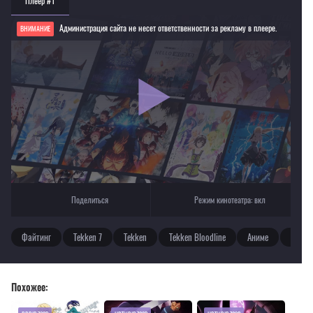
Плеер #1
Администрация сайта не несет ответственности за рекламу в плеере.
ВНИМАНИЕ
Если видео не работает, обновите страницу или выберите другой плеер!
Для просмотра некоторых аниме необходимо установить VPN
Текущее воспроизведение：Теккен: Родословная
Поделиться
Режим кинотеатра:
вкл
Файтинг
Tekken 7
Tekken
Tekken Bloodline
Аниме
Netflix
Похожее: