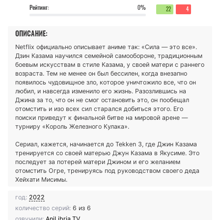
Рейтинг:
0%
22
4
ОПИСАНИЕ:
Netflix официально описывает аниме так: «Сила — это все».
Дзин Казама научился семейной самообороне, традиционным
боевым искусствам в стиле Казама, у своей матери с раннего
возраста. Тем не менее он был бессилен, когда внезапно
появилось чудовищное зло, которое уничтожило все, что он
любил, и навсегда изменило его жизнь. Разозлившись на
Джина за то, что он не смог остановить это, он пообещал
отомстить и изо всех сил старался добиться этого. Его
поиски приведут к финальной битве на мировой арене —
турниру «Король Железного Кулака».
Сериал, кажется, начинается до Tekken 3, где Джин Казама
тренируется со своей матерью Джун Казама в Якусиме. Это
последует за потерей матери Джином и его желанием
отомстить Огре, тренируясь под руководством своего деда
Хейхати Мисимы.
год:
2022
количество серий:
6 из 6
озвучили:
AniLibria.TV