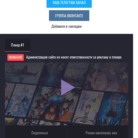
НАШ ТЕЛЕГРАМ КАНАЛ
ГРУППА ВКОНТАКТЕ
Добавили в закладки:
Плеер #1
Администрация сайта не несет ответственности за рекламу в плеере.
ВНИМАНИЕ
Если видео не работает, обновите страницу или выберите другой плеер!
Для просмотра некоторых аниме необходимо установить VPN
Текущее воспроизведение：Офисный работник из Африки [все серии]
Поделиться
Режим кинотеатра:
вкл