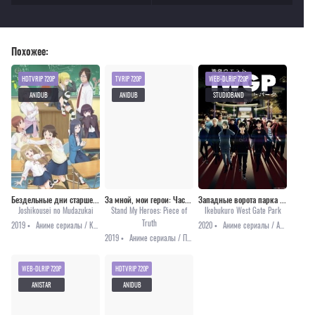
Похожее:
HDTVRIP 720P
TVRIP 720P
WEB-DLRIP 720P
ANIDUB
ANIDUB
STUDIOBAND
Бездельные дни старшеклассницы [все серии]
За мной, мои герои: Часть истины
Западные ворота парка Икэбукуро
Joshikousei no Mudazukai
Stand My Heroes: Piece of
Ikebukuro West Gate Park
Truth
2019 •
Аниме сериалы / Комедия / Повседневность
2020 •
Аниме сериалы / Аниме 2020 / Детектив
2019 •
Аниме сериалы / Приключения
WEB-DLRIP 720P
HDTVRIP 720P
ANISTAR
ANIDUB