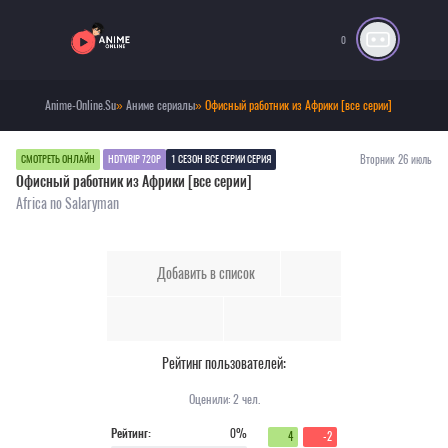
0
Anime-Online.Su
»
Аниме сериалы
» Офисный работник из Африки [все серии]
Вторник 26 июль
СМОТРЕТЬ ОНЛАЙН
HDTVRIP 720P
1 СЕЗОН ВСЕ СЕРИИ СЕРИЯ
Офисный работник из Африки [все серии]
Africa no Salaryman
Добавить в список
Рейтинг пользователей:
Оценили:
2
чел.
Рейтинг:
0%
4
-2