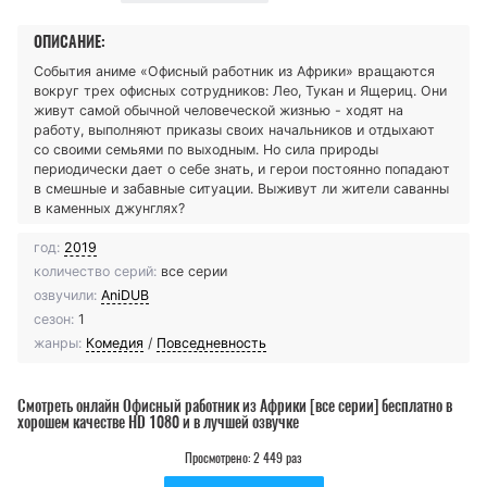
ОПИСАНИЕ:
События аниме «Офисный работник из Африки» вращаются
вокруг трех офисных сотрудников: Лео, Тукан и Ящериц. Они
живут самой обычной человеческой жизнью - ходят на
работу, выполняют приказы своих начальников и отдыхают
со своими семьями по выходным. Но сила природы
периодически дает о себе знать, и герои постоянно попадают
в смешные и забавные ситуации. Выживут ли жители саванны
в каменных джунглях?
год:
2019
количество серий:
все серии
озвучили:
AniDUB
сезон:
1
жанры:
Комедия
/
Повседневность
Смотреть онлайн Офисный работник из Африки [все серии] бесплатно в
хорошем качестве HD 1080 и в лучшей озвучке
Просмотрено: 2 449 раз