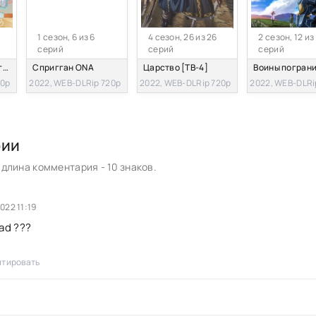
1 сезон, 6 из 6
4 сезон, 26 из 26
2 сезон, 12 из
серий
серий
серий
Стать настоящей героиней! Непопулярная героиня и секретное задание
Спригган ONA
Царство [ТВ-4]
20p
2022, WEB-DLRip 720p
2022, WEB-DLRip 720p
2022, WEB-DLRi
рии
длина комментария - 10 знаков.
022 11:19
ad ???
тировать