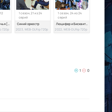
 12
1 сезон, 21 из 24
1 сезон, 24 из 24
серий
серий
Воины пограничья [ТВ-2]
Синий оркестр
Люцифер и Бисквитный Молот
p 720p
2023, WEB-DLRip 720p
2022, WEB-DLRip 720p
1
0