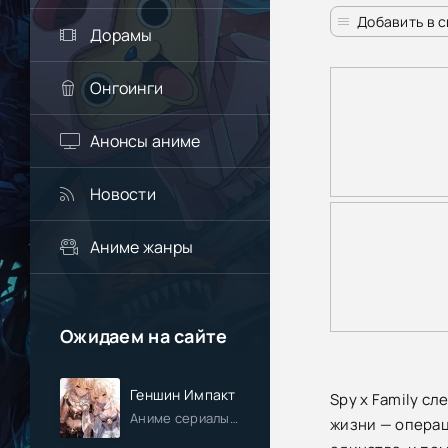
Добавить в 
Дорамы
Онгоинги
Анонсы аниме
Новости
Аниме жанры
Ожидаем на сайте
Геншин Импакт
Spy x Family с
Аниме сериалы / Приключения / Фэнтези / Анонсы
жизни — операц