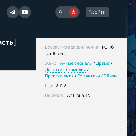
ВОЙТИ
асть]
Возрастное ограничение:
PG-16
(от 16 лет)
Жанр:
Аниме сериалы
/
Драма
/
Детектив
/
Комедия
/
Приключения
/
Романтика
/
Сёнэн
Год:
2022
Перевод:
AniLibria.TV