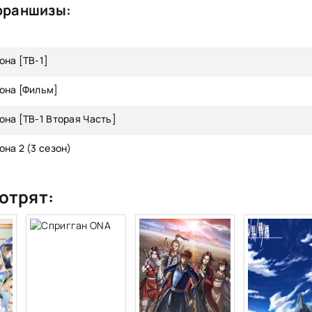
франшизы:
на [ТВ-1]
она [Фильм]
на [ТВ-1 Вторая Часть]
на 2 (3 сезон)
отрят: