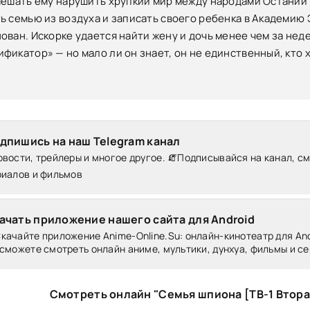
мешать ему нарушить хрупкий мир между народами Остании 
ь семью из воздуха и записать своего ребенка в Академию Э
ован. Искорке удается найти жену и дочь менее чем за н
икатор» — но мало ли он знает, он не единственный, кто хр
дпишись на наш Telegram канал
вости, трейлеры и многое другое. 🧯Подписывайся на канал, с
риалов и фильмов
ачать приложение нашего сайта для Android
качайте приложение Anime-Online.Su: онлайн-кинотеатр для Andr
сможете смотреть онлайн аниме, мультики, дунхуа, фильмы и се
Смотреть онлайн "Семья шпиона [ТВ-1 Втора