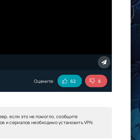
Оцените:
62
6
еер, если это не помогло, сообщите
ов и сериалов необходимо установить VPN.