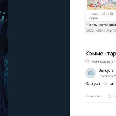
1 сезон, 12 из 12
серий
2022, WEB-DLRip 7
Коммента
Минимальная 
Umidjon
5 октября 2
Gap yo'q zo'r om
Ответить
Ци