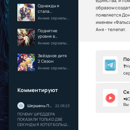
единства, и по
Однажды я
образом создат
стала
появляется Дон
принцессой
Аниме сериалы / Комедия / Романтика / Фэнтези / Анонсы
именем «Фальсиф
Аня - телепат.
Поднятие
уровня в
одиночку
Аниме сериалы / Экшен / Приключения / Фэнтези / Анонсы
Звёздное дитя
По
2 Сезон
❓Но
Аниме сериалы / Драма / Комедия / Романтика / Фантастика / Анонсы
се
Комментируют
Ск
📲С
Вы 
Шершень Прайс
22.09.23
ПОЧЕМУ ШРЕДДЕРА
ПОКАЗАЛИ ТОЛЬКО ДВЕ
СЕКУНДЫ Я ХОТЕЛ БОЛЬШЕ
ШРЕДДЕРА СЛАДКОГО