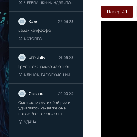
ЧЕРЕПАШКИ-НИНДЗЯ: ПОГРОМ МУТАНТОВ
Плеер #1
Коля
22.09.23
вааай кайффффф
КОТОПЕС
officialiy
21.09.23
Грустно.Спаисьо за ответ
КЛИНОК, РАССЕКАЮЩИЙ ДЕМОНОВ: ДЕРЕВНЯ КУЗНЕЦОВ
Оксана
20.09.23
Смотрю мультик 2ой раз и
удивляюсь какая же она
наглая!вот с чего она
УДАЧА