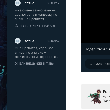
Тетяна
18.09.23
Мне очень зашло, ещё не
досмотрела и концовку не
знаю, но нравится.
Романтика
ТРОН, ОТМЕЧЕННЫЙ БОГОМ 2 СЕЗОН
Тетяна
18.09.23
Мне нравится, хорошее
Поделиться с 
аниме, не знаю чем
кончится, но интересно и
красиво
БЛИЗНЕЦЫ-ДЕТЕКТИВЫ
В ЗАКЛАД
Есл
адм
Жел