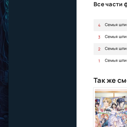
Все части 
Семья шпио
Семья шпи
Семья шпио
Семья шпио
Так же см