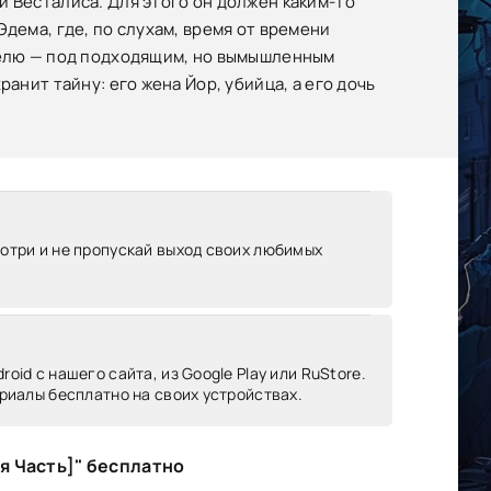
и Весталиса. Для этого он должен каким-то
дема, где, по слухам, время от времени
еделю — под подходящим, но вымышленным
анит тайну: его жена Йор, убийца, а его дочь
мотри и не пропускай выход своих любимых
oid c нашего сайта, из Google Play или RuStore.
риалы бесплатно на своих устройствах.
я Часть]" бесплатно