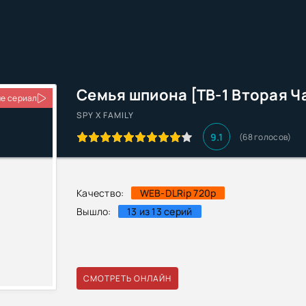
Семья шпиона [ТВ-1 Вторая Ч
е сериал
SPY X FAMILY
9.1
(68 голосов)
Качество:
WEB-DLRip 720p
Вышло:
13 из 13 серий
СМОТРЕТЬ ОНЛАЙН