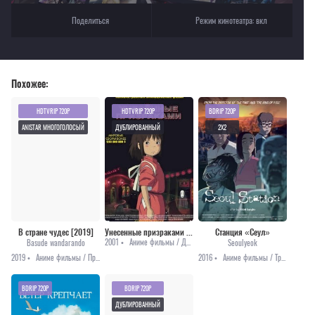
Поделиться
Режим кинотеатра:
вкл
Похожее:
HDTVRIP 720P
HDTVRIP 720P
BDRIP 720P
ANISTAR МНОГОГОЛОСЫЙ
ДУБЛИРОВАННЫЙ
2X2
В стране чудес [2019]
Унесенные призраками [2001]
Станция «Сеул»
2001 •
Аниме фильмы / Драма / Приключения / Фэнтези
Basude wandarando
Seoulyeok
2019 •
Аниме фильмы / Приключения
2016 •
Аниме фильмы / Триллер / Ужасы
BDRIP 720P
BDRIP 720P
ДУБЛИРОВАННЫЙ