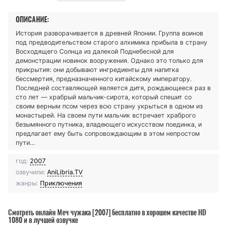
ОПИСАНИЕ:
История разворачивается в древней Японии. Группа воинов
под предводительством старого алхимика прибыла в страну
Восходящего Солнца из далекой Поднебесной для
демонстрации новинок вооружения. Однако это только для
прикрытия: они добывают ингредиенты для напитка
бессмертия, предназначенного китайскому императору.
Последней составляющей является дитя, рождающееся раз в
сто лет — храбрый мальчик-сирота, который спешит со
своим верным псом через всю страну укрыться в одном из
монастырей. На своем пути мальчик встречает храброго
безымянного путника, владеющего искусством поединка, и
предлагает ему быть сопровождающим в этом непростом
пути…
год:
2007
озвучили:
AniLibria.TV
жанры:
Приключения
Смотреть онлайн Меч чужака [2007] бесплатно в хорошем качестве HD
1080 и в лучшей озвучке