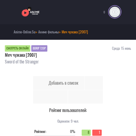
0
Anime-Online.Su
»
Аниме фильмы
» Меч чужака [2007]
Среда 15 июнь
СМОТРЕТЬ ОНЛАЙН
BDRIP 720P
Меч чужака [2007]
Sword of the Stranger
Добавить в список
Рейтинг пользователей:
Оценили:
9
чел.
Рейтинг:
0%
8
1