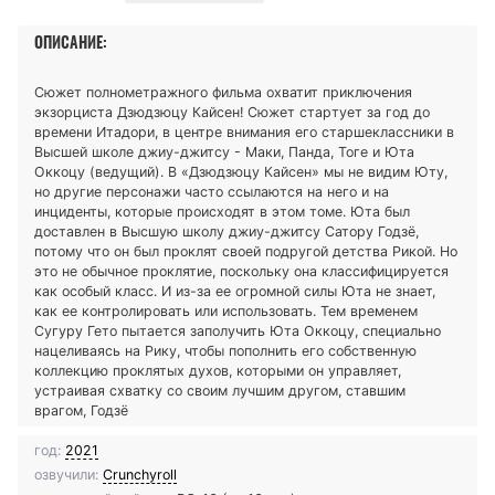
ОПИСАНИЕ:
Сюжет полнометражного фильма охватит приключения
экзорциста Дзюдзюцу Кайсен! Сюжет стартует за год до
времени Итадори, в центре внимания его старшеклассники в
Высшей школе джиу-джитсу - Маки, Панда, Тоге и Юта
Оккоцу (ведущий). В «Дзюдзюцу Кайсен» мы не видим Юту,
но другие персонажи часто ссылаются на него и на
инциденты, которые происходят в этом томе. Юта был
доставлен в Высшую школу джиу-джитсу Сатору Годзё,
потому что он был проклят своей подругой детства Рикой. Но
это не обычное проклятие, поскольку она классифицируется
как особый класс. И из-за ее огромной силы Юта не знает,
как ее контролировать или использовать. Тем временем
Сугуру Гето пытается заполучить Юта Оккоцу, специально
нацеливаясь на Рику, чтобы пополнить его собственную
коллекцию проклятых духов, которыми он управляет,
устраивая схватку со своим лучшим другом, ставшим
врагом, Годзё
год:
2021
озвучили:
Crunchyroll