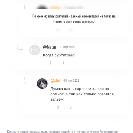
@stas
- 22 февраль 2022
По мнению пользователей -
данный комментарий не полезен.
Там 2 плеера и оба рабочие, лично
Нажмите если хотите прочесть!
заливал)
2
3
@Matsu
- 01 март 2022
Когда субтитры?!
2
1
@stas
- 01 март 2022
Думаю как в хорошем качестве
сольют, а так как только появятся,
зальем)
3
0
Смотрите аниме, дорамы, мультсериалы онлайн в отличном качестве бесплатно на