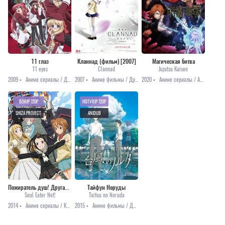
11 глаз
Кланнад (фильм) [2007]
Магическая битва
11 eyes
Clannad
Jujutsu Kaisen
2009 •
Аниме сериалы / Драма / Мистика / Приключения / Этти
2007 •
Аниме фильмы / Драма / Комедия / Повседневность / Романтика / Школа
2020 •
Аниме сериалы / Аниме 2020 / Аниме 2021 / Приключения / Сёнэн / Фэнтези
BDRIP 720P
HDTVRIP 720P
SHIZA PROJECT
ANIDUB
Пожиратель душ! Другая история
Тайфун Норуды
Soul Eater Not!
Taifuu no Noruda
2014 •
Аниме сериалы / Комедия / Приключения / Фэнтези
2015 •
Аниме фильмы / Драма / Мистика / Школа