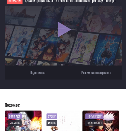
Администрация сайта не несет ответственности за рекламу в плеере.
ВНИМАНИЕ
Если видео не работает, обновите страницу или выберите другой плеер!
Для просмотра некоторых аниме необходимо установить VPN
Текущее воспроизведение：Магическая битва (фильм)
Поделиться
Режим кинотеатра:
вкл
Похожее:
BDRIP 720P
DVDRIP
HDTVRIP 720P
MIRAIDUB
ANIDUB
CRUNCHYROLL