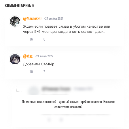
КОММЕНТАРИИ:
6
@Macros90
- 24 декабрь 2021
Ждем если повезет слива в убогом качестве или
через 5-6 месяцев когда в сеть сольют диск.
16
0
@stas
- 21 январь 2022
Добавили CAMRip
10
7
@Ониширо Хозуки
- 22 февраль 2022
Где добавили?
По мнению пользователей -
данный комментарий не полезен. Нажмите
если хотите прочесть!
А ты эту фигню ещё в январе написал,
понял что нигде, можешь не отвечать..
3
8