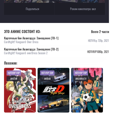
Поделиться
Режим кинотеатра:
вкл
ЭТО АНИМЕ СОСТОИТ ИЗ:
Всего 2 части
Карточные бои Авангарда: Замещение [ТВ-1]
HDTVRip 720p, 2021
Cardfight!! Vanguard: Over Dress
Карточные бои Авангарда: Замещение [ТВ-2]
HDTVRIP1080p, 2021
Cardfight!! Vanguard: overDress Season 2
Похожее:
HDTVRIP 720P
HDTVRIP 720P
HDTVRIP 720P
ANISTAR
ANIDUB
ANILIBRIA.TV