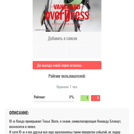
Добавить в список
До выхода новой серии осталось:
Рейтинг пользователей:
Оценили:
1
чел.
Рейтинг:
0%
1
0
ОПИСАНИЕ:
Ю-ю Кондо проигрывает Тохья Эбате, и знамя, символизирующее Команду Блэкаут,
возносится в пепел.
И хотя Ю-ю и его друзья все еще ошеломлены таким поворотом событий, их лидер