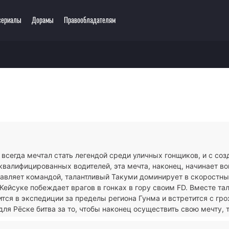
сериалы
Дорамы
Правообладателям
еть онлайн
ключения
Этти
0 мультсериалов
одия
3D
зё-ай
Романтика
ллер
Сёнэн
сы
Сёдзё
тастика
Спорт
тези
Демоны
всегда мечтал стать легендой среди уличных гонщиков, и с созд
ла
Экшен
валифицированных водителей, эта мечта, наконец, начинает во
ы
Сверхъестественное
равляет командой, талантливый Такуми доминирует в скоростны
Кейсуке побеждает врагов в гонках в гору своим FD. Вместе та
тся в экспедиции за пределы региона Гунма и встретится с гр
для Рёске битва за то, чтобы наконец осуществить свою мечту, т