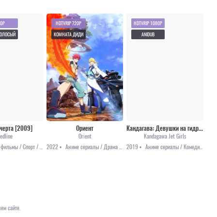
20P
HDTVRIP 720P
HDTVRIP 1080P
ГОЛОСЫЙ
КОМНАТА ДИДИ
ANIDUB
черта [2009]
Ориент
Кандагава: Девушки на гидроциклах [все серии]
edline
Orient
Kandagawa Jet Girls
Аниме фильмы / Спорт / Фантастика
2022 •
Аниме сериалы / Драма / Приключения / Фэнтези / Аниме 2022
2019 •
Аниме сериалы / Комедия / Этти
ем сайте.