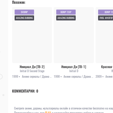
Похожее:
DVDRIP
BDRIP 720P
BDRIP 7
AMAZING DUBBING
AMAZING DUBBING
ЛЮБ. МНОГО
Инициал Ди [ТВ-2]
Инициал Ди [ТВ-1]
Красная 
Initial D Second Stage
Initial D
R
1999 •
Аниме сериалы / Драма / Романтика / Спорт
1998 •
Аниме сериалы / Драма / Романтика / Спорт
2009 •
КОММЕНТАРИИ:
0
Смотрите аниме, дорамы, мультсериалы онлайн в отличном качестве бесплатно на наш
Присоединяйся к нам, жми
PLAY
и наслаждайся просмотром любимых новинок.