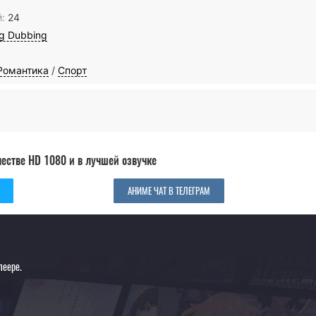
:
24
g Dubbing
Романтика
/
Спорт
естве HD 1080 и в лучшей озвучке
АНИМЕ ЧАТ В ТЕЛЕГРАМ
леере.