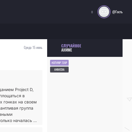
@Гость
0
СЛУЧАЙНОЕ
Среда 15 июнь
АНИМЕ
HDTVRIP 720P
ANIMEDIA
анием Project D,
площаться в
х гонках на своем
лантливая группа
озными
олько началась ...