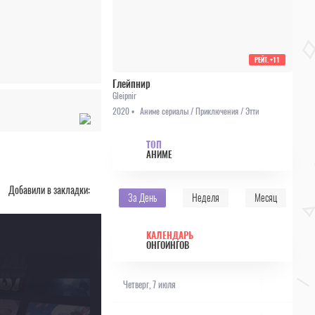
РЕЙТ.
+11
Глейпнир
Gleipnir
2020 •
Аниме сериалы / Приключения / Этти
ТОП
АНИМЕ
Добавили в закладки:
За День
Неделя
Месяц
КАЛЕНДАРЬ
ОНГОИНГОВ
Четверг, 7 июля