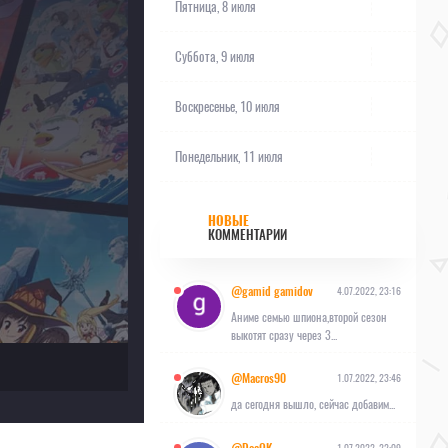
Пятница, 8 июля
Суббота, 9 июля
Воскресенье, 10 июля
Понедельник, 11 июля
НОВЫЕ
КОММЕНТАРИИ
@gamid gamidov
4.07.2022, 23:16
Аниме семью шпиона,второй сезон
выкотят сразу через 3...
@Macros90
1.07.2022, 23:46
да сегодня вышло, сейчас добавим...
1.07.2022, 22:09