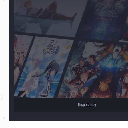
Для просмотра некоторых аниме необходимо установить VPN
Текущее воспроизведение：Инициал Ди [ТВ-3]
Поделиться