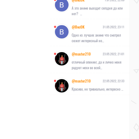
@DocOK
А это аниме выходит сегодня да или
нет? ...
@DocOK
31.05.2022, 23:11
Одно из лучших аниме что смотрел
сюжет интересный но...
@master210
23.05.2022, 21:01
отличный опенинг, да и лично меня
радуют мехи во всей...
@master210
22.05.2022, 22:33
Красиво, не тривиально, интересно ...