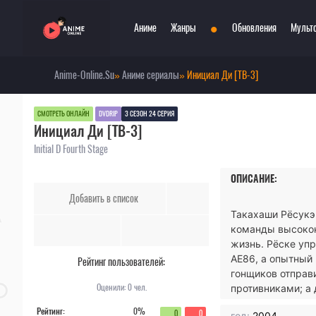
•
Аниме
Жанры
Обновления
Мульт
Anime-Online.Su
»
Аниме сериалы
» Инициал Ди [ТВ-3]
Сериалы
Боевые искусства
Смотр
При
Фильмы
Война
Топ 3
Пар
СМОТРЕТЬ ОНЛАЙН
DVDRIP
3 СЕЗОН 24 СЕРИЯ
Инициал Ди [ТВ-3]
Аниме 2022
Драма
Сёд
Аниме 2021
Детектив
Три
Initial D Fourth Stage
Аниме 2020
Комедия
Ужа
ОПИСАНИЕ:
Топ 100 аниме
Меха
Фан
Добавить в список
Анонсы аниме
Мистика
Фэн
Такахаши Рёсукэ 
Онгоинги
Музыкальный
Шко
команды высокок
Новости
Повседневность
Игр
жизнь. Рёске уп
AE86, а опытный 
Рейтинг пользователей:
гонщиков отправи
Оценили:
0
чел.
противниками; а 
Рейтинг:
0%
0
0
год:
2004