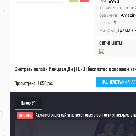
количество серий
озвучили:
Amazin
сезон:
3
жанры:
Драма
/
СКРИНШОТЫ:
Смотреть онлайн Инициал Ди [ТВ-3] бесплатно в хорошем кач
НАШ ТЕЛЕГРАМ КАНАЛ
Просмотрено: 1 058 раз
Плеер #1
Администрация сайта не несет ответственности за рекламу в п
ВНИМАНИЕ
Если видео не работает, обновите страницу или выберите другой плеер!