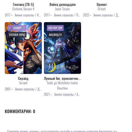
Гинтама [ТВ-5]
Война двенадцати
Ориент
Gintama Season 4
Juuni Taisen
Orient
2017 •
Аниме сериалы / Комедия / Приключения / Сёнэн
2017 •
Аниме сериалы / Приключения / Фэнтези
2022 •
Аниме сериалы / Драма / Приключения / Фэнтези / Аниме 2022
DVDRIP
HDTVRIP 720P
ЕВГЕНИЯ ЛУРЬЕ
ANILIBRIA.TV
Скрайд
Лунный бог, приключение и другой мир
Scryed
Tsuki ga Michibiku Isekai
Douchuu
2001 •
Аниме сериалы / Драма / Приключения / Фантастика
2021 •
Аниме сериалы / Аниме 2021 / Комедия / Приключения / Фэнтези
КОММЕНТАРИИ:
0
Смотрите аниме, дорамы, мультсериалы онлайн в отличном качестве бесплатно на