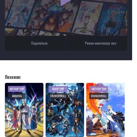
Поделиться
Режим кинотеатра:
вкл
Похожее:
HDTVRIP 720P
BDRIP 720P
HDTVRIP 720P
ANIMEDIA
CRUNCHYROLL
CRUNCHYROLL