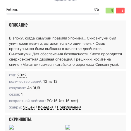
Рейтинг:
0%
8
2
ОПИСАНИЕ:
В эпоху, когда самураи правили Японией… Синсэнгуми был
уничтожен кем-то, остался только один член. - Семь
преступников были выбраны в качестве двойников
Синсэнгуми. Для обеспечения безопасности Киото проводится
сверхсекретная двойная операция. Грешники, носите на
спине «Макото» (символ китайского иероглифа Синсэнгуми).
год:
2022
количество серий:
12 из 12
озвучили:
AniDUB
сезон:
1
возрастной рейтинг:
PG-16 (от 16 лет)
жанры:
Экшен
/
Комедия
/
Приключения
СКРИНШОТЫ: