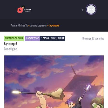
0
Anime-Online.Su
»
Аниме сериалы
» Бучигире!
Пятница 23 сентябрь
СМОТРЕТЬ ОНЛАЙН
HDTVRIP 720P
1 СЕЗОН 12 ИЗ 12 СЕРИЯ
Бучигире!
Bucchigire!