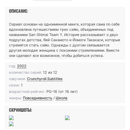
ОПИСАНИЕ:
Сериал основан на одноименной манге, которая сама по себе
вдохновлена путешествием трех сэйю, объединенных под
названием San-Shimai Team Y. История рассказывает о двух
подругах детства, Яей Сакамото и Йомоги Такахаси, которые
стремятся стать сэйю. Однажды с дуэтом связывается
другая молодая женщина с похожими стремлениями. Вместе
они сделают все возможное, чтобы добиться успеха.
год:
2022
количество серий:
12 из 12
озвучили:
Crunchyroll.Subtitles
сезон:
1
возрастной рейтинг:
PG-16 (от 16 лет)
жанры:
Повседневность
/
Школа
СКРИНШОТЫ: