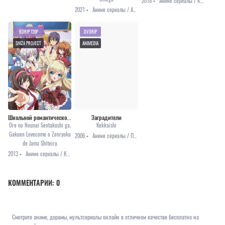
2018 •
Аниме сериалы / Комедия / Фэнтези / Этти
2021 •
Аниме сериалы / Аниме 2021 / Комедия / Фэнтези / Этти
BDRIP 720P
DVDRIP
SHIZA PROJECT
ANIMEDIA
Школьной романтической комедии мешают мои мысленные выборы
Заградители
Ore no Nounai Sentakushi ga,
Kekkaishi
Gakuen Lovecome o Zenryoku
2006 •
Аниме сериалы / Приключения / Сёнэн / Фэнтези
de Jama Shiteiru
2013 •
Аниме сериалы / Комедия / Романтика / Сёнэн / Этти
КОММЕНТАРИИ:
0
Смотрите аниме, дорамы, мультсериалы онлайн в отличном качестве бесплатно на