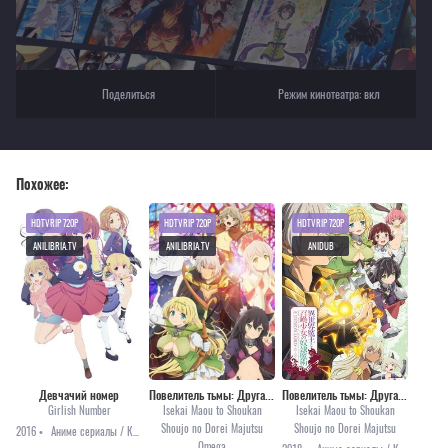
Поделиться
Режим кинотеатра:
вкл
Похожее:
HDTVRIP 720P
HDTVRIP 720P
HDTVRIP 720P
ANILIBRIA.TV
ANILIBRIA.TV
ANIDUB
Девчачий номер
Повелитель тьмы: Другая история мира [ТВ-2]
Повелитель тьмы: Другая история мира [1-12]
Girlish Number
Isekai Maou to Shoukan
Isekai Maou to Shoukan
Shoujo no Dorei Majutsu
Shoujo no Dorei Majutsu
2016 •
Аниме сериалы / Комедия / Повседневность
Omega