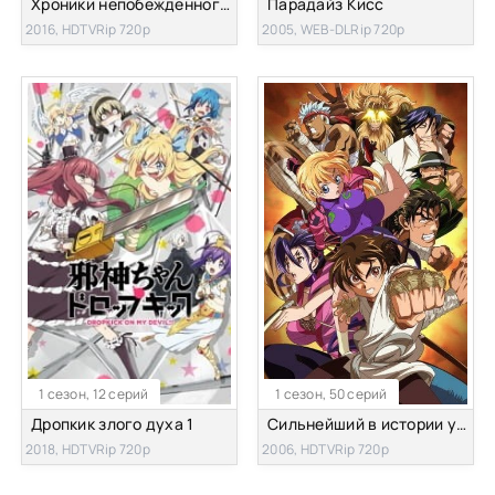
Хроники непобежденного Бахамута
Парадайз Кисс
2016, HDTVRip 720p
2005, WEB-DLRip 720p
1 сезон, 12 серий
1 сезон, 50 серий
Дропкик злого духа 1
Сильнейший в истории ученик Кэнъити [ТВ]
2018, HDTVRip 720p
2006, HDTVRip 720p