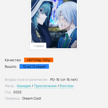
1 сезон
Качество:
HDTVRip 720p
Вышло:
12 из 12 серий
Возрастное ограничение:
PG-16 (от 16 лет)
Жанр:
Комедия
/
Приключения
/
Фэнтези
Год:
2022
Перевод:
Dream Cast