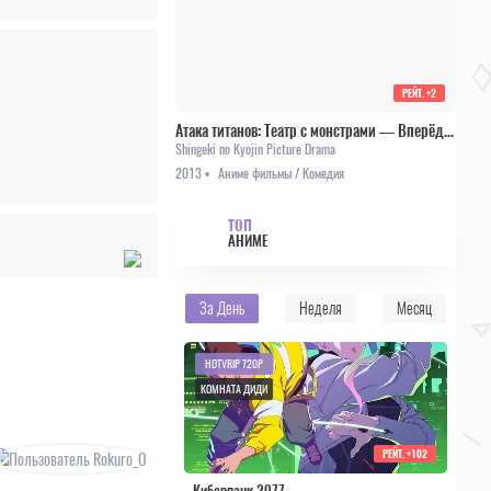
РЕЙТ.
+2
Атака титанов: Театр с монстрами — Вперёд, кадетский корпус! (спешл)
Shingeki no Kyojin Picture Drama
2013 •
Аниме фильмы / Комедия
ТОП
АНИМЕ
За День
Неделя
Месяц
HDTVRIP 720P
КОМНАТА ДИДИ
РЕЙТ.
+102
Киберпанк 2077