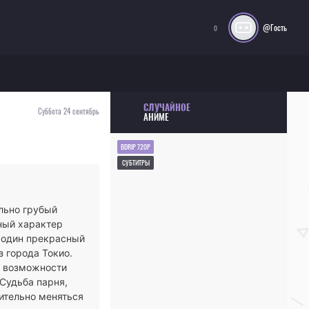
@Гость
0
СЛУЧАЙНОЕ
Суббота 24 сентябрь
АНИМЕ
BDRIP 720P
СУБТИТРЫ
ольно грубый
ный характер
в один прекрасный
з города Токио.
е возможности
 Судьба парня,
ительно меняться