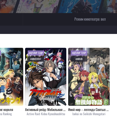
Режим кинотеатра:
вкл
HDTVRIP 720P
HDTVRIP 720P
ANIMEVOST
ANIDUB
нг короля
Активный рейд: Мобильная боевая дивизия [ТВ-2]
Иной мир – легенда Святых рыцарей
a Ranking
Active Raid: Kidou Kyoushuushitsu
Isekai no Seikishi Monogatari