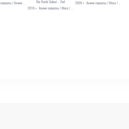
Dai Hachi Gakari - 2nd
Аниме сериалы / Аниме 2021 / История / Комедия / Приключения / Фэнтези
2009 •
Аниме сериалы / Меха / Приключения / Фэнтези / Этти
2016 •
Аниме сериалы / Меха / Приключения / Фантастика