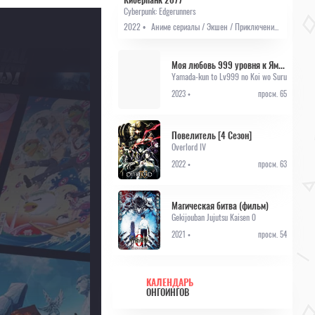
Cyberpunk: Edgerunners
2022 •
Аниме сериалы / Экшен / Приключения / Фантастика / Аниме 2022
Моя любовь 999 уровня к Ямада-куну
Yamada-kun to Lv999 no Koi wo Suru
2023 •
просм. 65
Повелитель [4 Сезон]
Overlord IV
2022 •
просм. 63
Магическая битва (фильм)
Gekijouban Jujutsu Kaisen 0
2021 •
просм. 54
КАЛЕНДАРЬ
ОНГОИНГОВ