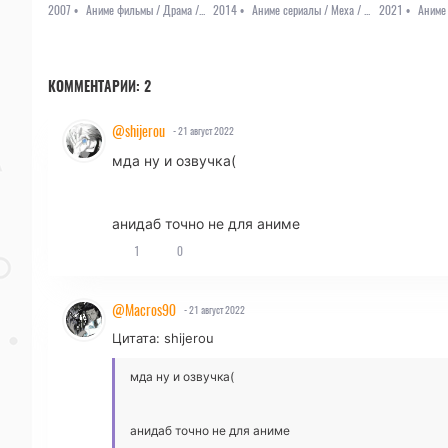
2007 •
Аниме фильмы / Драма / Комедия / Повседневность / Романтика / Школа
2014 •
Аниме сериалы / Меха / Приключения / Фантастика
2021 •
КОММЕНТАРИИ:
2
@shijerou
- 21 август 2022
мда ну и озвучка(
анидаб точно не для аниме
1
0
@Macros90
- 21 август 2022
Цитата: shijerou
мда ну и озвучка(
анидаб точно не для аниме