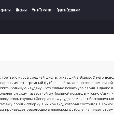
сериалы
Дорамы
Мы в Telegram
Группа Вконтакте
еть онлайн
ключения
Этти
0 мультсериалов
одия
3D
зё-ай
Романтика
ллер
Сёнэн
сы
Сёдзё
тастика
Спорт
тези
Демоны
к третьего курса средней школы, живущий в Эхимэ. У него дов
ла
Экшен
 парень имеет огромный футбольный талант, но его прямолиней
ы
Сверхъестественное
ежить большую неудачу - что сильно пошатнуло парня. Однако 
оявляется скаут известной футбольной команды «Токио Сити» и
ководитель группы «Эсперион». Фукуда, замечает безграничны
ет ему пройти отборку в их команд, которая состоится в Токио!
ем произведет революцию в японском футболе, начинает стрем