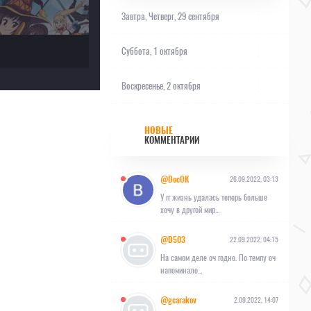
Завтра,
Четверг, 29 сентября
Суббота, 1 октября
Воскресенье, 2 октября
НОВЫЕ
КОММЕНТАРИИ
@DocOK
26.09.2022, 03:13
У гг жизнь удалась теперь больше
хочу в другой мир...
@D503
22.09.2022, 04:15
На самом деле оч годно. По темпу оч
напоминало...
@gcarakov
2.09.2022, 14:07