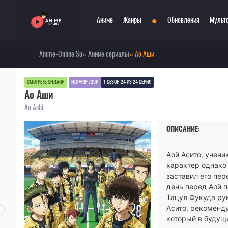
•
Аниме
Жанры
Обновления
Мульт
Anime-Online.Su
»
Аниме сериалы
» Ао Аши
Сериалы
Боевые искусства
Смотр
При
Фильмы
Война
Топ 3
Пар
СМОТРЕТЬ ОНЛАЙН
HDTVRIP 720P
1 СЕЗОН 24 ИЗ 24 СЕРИЯ
Ао Аши
Аниме 2022
Драма
Сёд
Аниме 2021
Детектив
Три
Ao Ashi
Аниме 2020
Комедия
Ужа
ОПИСАНИЕ:
Топ 100 аниме
Меха
Фан
Анонсы аниме
Мистика
Фэн
Аой Асито, учени
Онгоинги
Музыкальный
Шко
характер однако
Новости
Повседневность
Игр
заставил его пер
день перед Аой п
Тацуя Фукуда ру
Асито, рекоменду
который в будущ