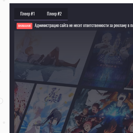
Плеер #1
Плеер #2
Администрация сайта не несет ответственности за рекламу в п
ВНИМАНИЕ
Если видео не работает, обновите страницу или выберите другой плеер!
Для просмотра некоторых аниме необходимо установить VPN
Текущее воспроизведение：Ао Аши