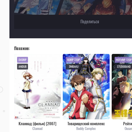
Поделиться
Похожее:
DVDRIP
BDRIP 720P
HDTVRIP 720P
ANIDUB
ONIBAKU
STUDIOBAND
Кланнад (фильм) [2007]
Товарищеский комплекс
Рейти
Clannad
Buddy Complex
Ousam