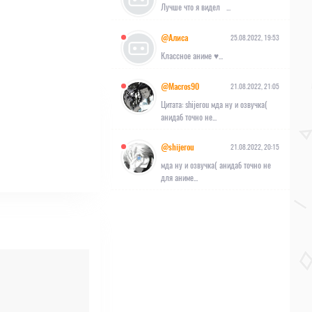
Лучше что я видел ...
@Алиса
25.08.2022, 19:53
Классное аниме ♥︎...
@Macros90
21.08.2022, 21:05
Цитата: shijerou мда ну и озвучка(
анидаб точно не...
@shijerou
21.08.2022, 20:15
мда ну и озвучка( анидаб точно не
для аниме...