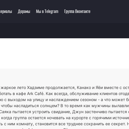
сериалы
Дорамы
Мы в Telegram
Группа Вконтакте
еть онлайн
ключения
Этти
0 мультсериалов
одия
3D
зё-ай
Романтика
ллер
Сёнэн
сы
Сёдзё
тастика
Спорт
тези
Демоны
 жаркое лето Хадзиме продолжается, Канако и Яёи вместе с ос
ла
Экшен
отать в кафе Ark Café. Как всегда, обслуживание клиентов отод
ы
Сверхъестественное
ию с выходом на улицу и наслаждением сезоном - а что может б
, чтобы насладиться солнцем? В то время как мужчины вылавли
 Саяка пытается устроить свидание, Джун застенчиво пытается 
, когда группа остается ночевать на курорте с горячими источн
ь с ним комнату, становится все труднее сохранить ее секрет. 