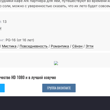
трудники кафе Ark партнера для Яёи, путешествуют во времени 
о соли, можно с уверенностью сказать, что их лето будет совсе
:
13
u
нг:
PG-16 (от 16 лет)
/
Мистика
/
Повседневность
/
Романтика
/
Сёнэн
/
Этти
ачестве HD 1080 и в лучшей озвучке
ГРУППА ВКОНТАКТЕ