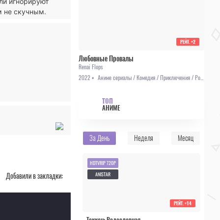
или игнорируют
м не скучным.
РЕЙТ.
+2
Любовные Провалы
Renai Flops
2022 •
Аниме сериалы / Комедия / Приключения / Романтика / Школа / Анонсы
ТОП
АНИМЕ
За День
Неделя
Месяц
HDTVRIP 720P
ANISTAR
Добавили в закладки:
РЕЙТ.
+14
Теккен: Родословная