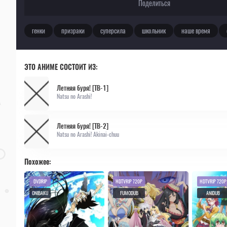
Поделиться
генки
призраки
суперсила
школьник
наше время
ЭТО АНИМЕ СОСТОИТ ИЗ:
Летняя буря! [ТВ-1]
Natsu no Arashi!
Летняя буря! [ТВ-2]
Natsu no Arashi! Akinai-chuu
Похожее:
DVDRIP
HDTVRIP 720P
HDTVRIP 720P
ONIBAKU
FUMODUB
ANIDUB