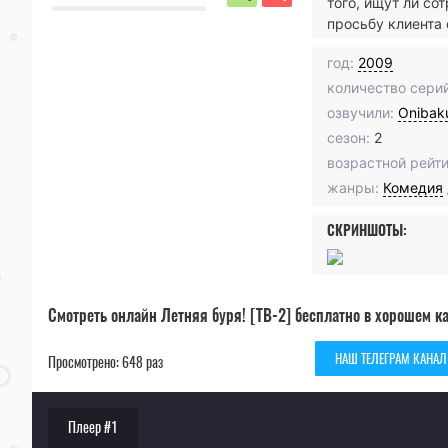
того, ищут ли со
просьбу клиента 
год:
2009
количество серий
озвучили:
Onibak
сезон:
2
возрастной рейти
жанры:
Комедия
СКРИНШОТЫ:
Смотреть онлайн Летняя буря! [ТВ-2] бесплатно в хорошем к
НАШ ТЕЛЕГРАМ КАНАЛ
Просмотрено: 648 раз
Плеер #1