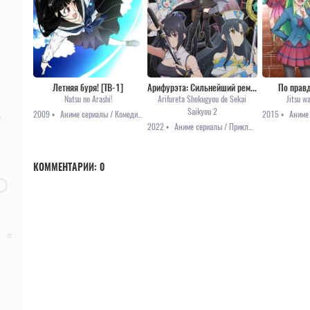
Летняя буря! [ТВ-1]
Арифурэта: Сильнейший ремесленник в мире [ТВ-2]
По правде
Natsu no Arashi!
Arifureta Shokugyou de Sekai
Jitsu w
Saikyou 2
2009 •
Аниме сериалы / Комедия / Мистика / Повседневность / Романтика / Сёнэн
2015 •
2022 •
Аниме сериалы / Приключения / Фэнтези / Аниме 2022
КОММЕНТАРИИ:
0