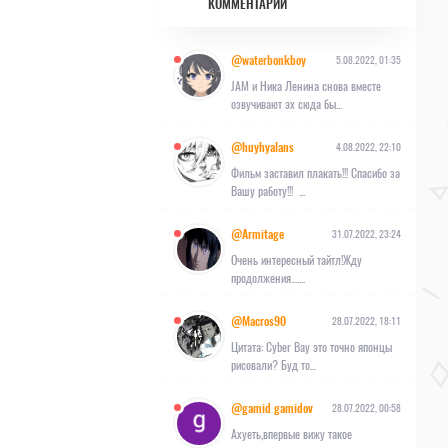
КОММЕНТАРИИ
@waterbonkboy
5.08.2022, 01:35
JAM и Ника Ленина снова вместе
озвучивают эх сюда бы...
@huyhyalans
4.08.2022, 22:10
Фильм заставил плакать!!! Спасибо за
Вашу работу!!! ...
@Armitage
31.07.2022, 23:24
Очень интересный тайтл!Жду
продолжения.......
@Macros90
28.07.2022, 18:11
Цитата: Cyber Вау это точно японцы
рисовали? Буд то...
@gamid gamidov
28.07.2022, 00:58
Ахуеть,впервые вижу такое