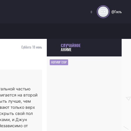
@Гость
0
СЛУЧАЙНОЕ
Суббота 18 июнь
АНИМЕ
HDTVRIP 720P
тальной частью
вигается на второй
ыть лучше, чем
вают только верх
скрыть свой пол
иками, и Джун
Независимо от