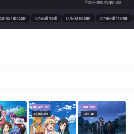
Режим кинотеатра:
вкл
сатира / пародия
сильный герой
сильная героиня
сплошной позитив
HDTVRIP 720P
BDRIP 720P
STUDIOBAND
ANISTAR