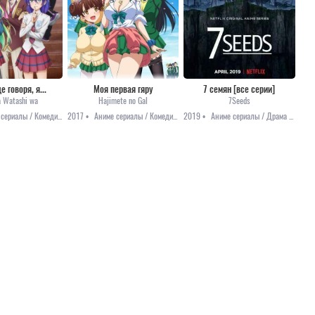
 говоря, я...
Моя первая гяру
7 семян [все серии]
a Watashi wa
Hajimete no Gal
7Seeds
Аниме сериалы / Комедия / Романтика / Сёнэн
2017 •
Аниме сериалы / Комедия / Романтика / Сёнэн / Этти
2019 •
Аниме сериалы / Драма / Приключения / Фантастика