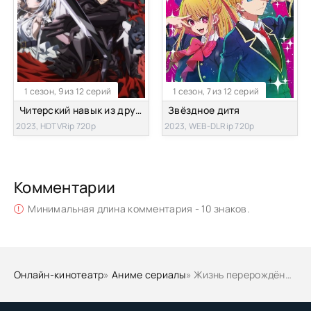
1 сезон, 9 из 12 серий
1 сезон, 7 из 12 серий
Читерский навык из другого мира сделал меня непобедимым в моём
Звёздное дитя
2023, HDTVRip 720p
2023, WEB-DLRip 720p
Комментарии
Минимальная длина комментария - 10 знаков.
Онлайн-кинотеатр
»
Аниме сериалы
» Жизнь перерождённого мудреца в другом мире