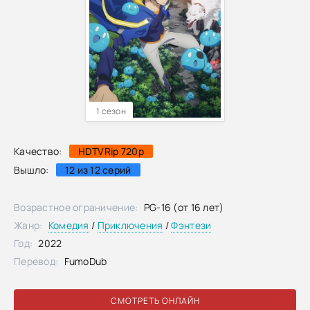
1 сезон
Качество:
HDTVRip 720p
Вышло:
12 из 12 серий
Возрастное ограничение:
PG-16 (от 16 лет)
Жанр:
Комедия
/
Приключения
/
Фэнтези
Год:
2022
Перевод:
FumoDub
СМОТРЕТЬ ОНЛАЙН