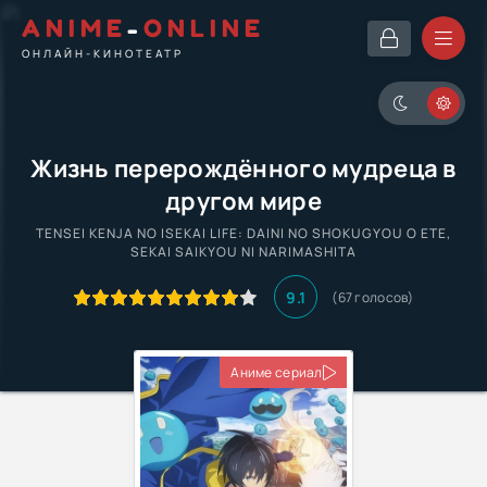
ANIME
-
ONLINE
ОНЛАЙН-КИНОТЕАТР
Жизнь перерождённого мудреца в
другом мире
TENSEI KENJA NO ISEKAI LIFE: DAINI NO SHOKUGYOU O ETE,
SEKAI SAIKYOU NI NARIMASHITA
9.1
(
67
голосов)
Аниме сериал