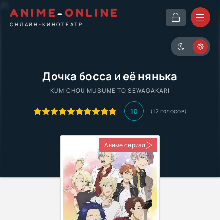
ANIME
-
ONLINE
ОНЛАЙН-КИНОТЕАТР
Дочка босса и её нянька
KUMICHOU MUSUME TO SEWAGAKARI
10
(12 голосов)
Аниме сериал