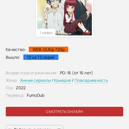
1 сезон
Качество:
WEB-DLRip 720p
Вышло:
12 из 12 серий
Возрастное ограничение:
PG-16 (от 16 лет)
Жанр:
Аниме сериалы
/
Комедия
/
Повседневность
Год:
2022
Перевод:
FumoDub
СМОТРЕТЬ ОНЛАЙН