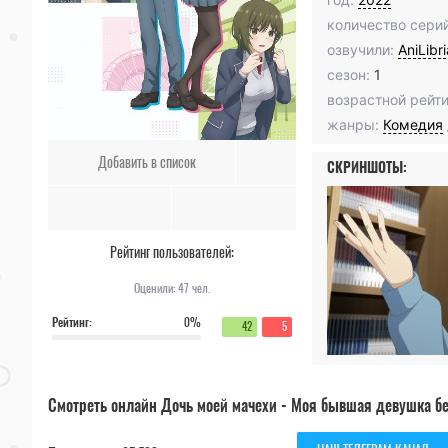
количество серий
озвучили:
AniLibr
сезон:
1
возрастной рейти
жанры:
Комедия
Добавить в список
СКРИНШОТЫ:
Рейтинг пользователей:
Оценили:
47
чел.
Рейтинг:
0%
42
5
Смотреть онлайн Дочь моей мачехи - Моя бывшая девушка бе