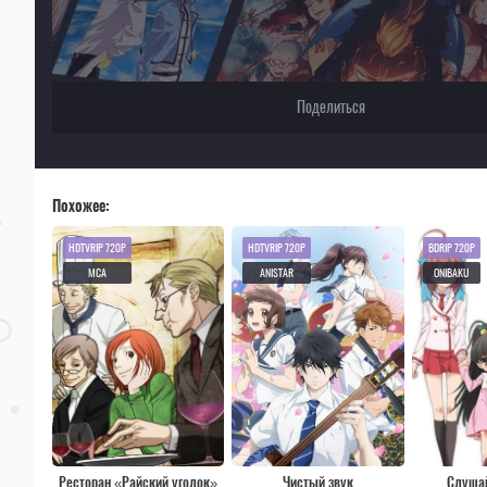
Поделиться
Похожее:
HDTVRIP 720P
HDTVRIP 720P
BDRIP 720P
MCA
ANISTAR
ONIBAKU
Ресторан «Райский уголок»
Чистый звук
Слушай