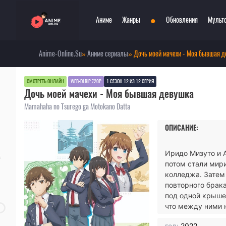
•
Аниме
Жанры
Обновления
Мульт
Anime-Online.Su
»
Аниме сериалы
» Дочь моей мачехи - Моя бывшая 
Сериалы
Боевые искусства
Смотр
При
Фильмы
Война
Топ 3
Пар
СМОТРЕТЬ ОНЛАЙН
WEB-DLRIP 720P
1 СЕЗОН 12 ИЗ 12 СЕРИЯ
Дочь моей мачехи - Моя бывшая девушка
Аниме 2022
Драма
Сёд
Аниме 2021
Детектив
Три
Mamahaha no Tsurego ga Motokano Datta
Аниме 2020
Комедия
Ужа
ОПИСАНИЕ:
Топ 100 аниме
Меха
Фан
Анонсы аниме
Мистика
Фэн
Иридо Мизуто и 
Онгоинги
Музыкальный
Шко
потом стали мири
Новости
Повседневность
Игр
колледжа. Затем
повторного брак
под одной крышей
что между ними 
год:
2022