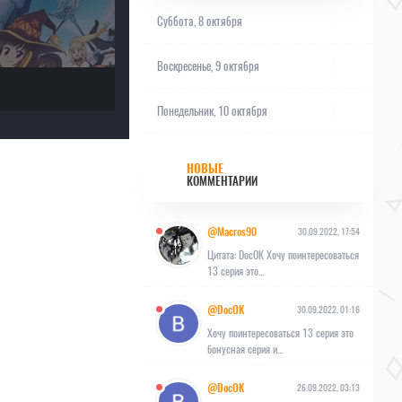
Суббота, 8 октября
Воскресенье, 9 октября
Понедельник, 10 октября
НОВЫЕ
КОММЕНТАРИИ
@Macros90
30.09.2022, 17:54
Цитата: DocOK Хочу поинтересоваться
13 серия это...
@DocOK
30.09.2022, 01:16
Хочу поинтересоваться 13 серия это
бонусная серия и...
@DocOK
26.09.2022, 03:13