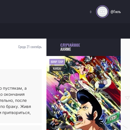
@Гость
0
СЛУЧАЙНОЕ
Среда 21 сентябрь
АНИМЕ
BDRIP 720P
KANSAI
о пустякам, а
до окончания
ельно, после
 по браку. Живя
и притвориться,