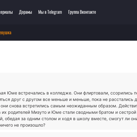
сериалы
Дорамы
Мы в Telegram
Группа Вконтакте
девушка
еть онлайн
ключения
Этти
0 мультсериалов
одия
3D
зё-ай
Романтика
ллер
Сёнэн
сы
Сёдзё
тастика
Спорт
тези
Демоны
Аая Юме встречались в колледже. Они флиртовали, ссорились п
ла
Экшен
ться друг с другом все меньше и меньше, пока не расстались 
ы
Сверхъестественное
 они снова встретились самым неожиданным образом. Действит
а их родителей Мизуто и Юме стали сводными братом и сестрой
, обедая за одним столом и ходя в школу вместе, смогут ли он
ничего не произошло?