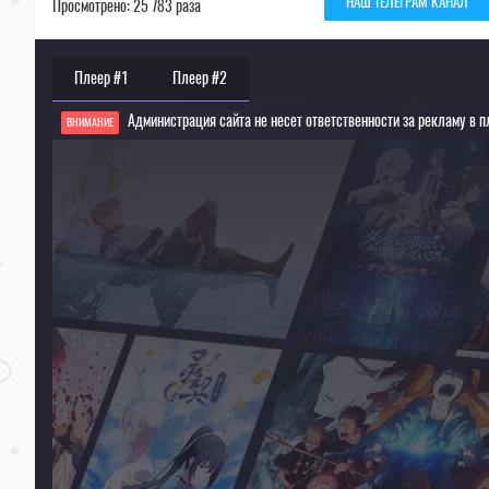
НАШ ТЕЛЕГРАМ КАНАЛ
Просмотрено: 25 783 раза
Плеер #1
Плеер #2
Администрация сайта не несет ответственности за рекламу в п
ВНИМАНИЕ
Если видео не работает, обновите страницу или выберите другой плеер!
Для просмотра некоторых аниме необходимо установить VPN
Текущее воспроизведение：Дочь моей мачехи - Моя бывшая девушка