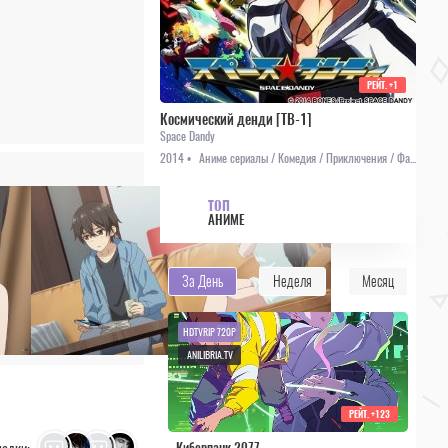
РЕЙТ.
+1
Космический денди [ТВ-1]
Space Dandy
2014 •
Аниме сериалы / Комедия / Приключения / Фантастика
ТОП
АНИМЕ
За День
Неделя
Месяц
HDTVRIP 720P
ANILIBRIA.TV
РЕЙТ.
+123
Киберпанк 2077