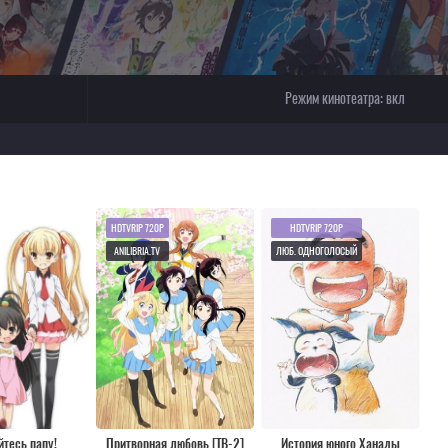
Режим кинотеатра:
вкл
HDTVRIP 720P
HDTVRIP 720P
ANILIBRIA.TV
ЛЮБ. ОДНОГОЛОСЫЙ
тесь папу!
Притворная любовь [ТВ-2]
История юного Ханады