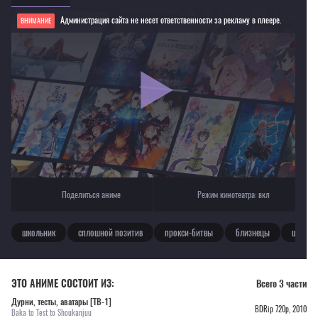
Администрация сайта не несет ответственности за рекламу в плеере.
ВНИМАНИЕ
Если видео не работает, обновите страницу или выберите другой плеер!
Для просмотра некоторых аниме необходимо установить VPN
Текущее воспроизведение：Дурни, тесты, аватары [ТВ-1]
Поделиться аниме
Режим кинотеатра:
вкл
школьник
сплошной позитив
прокси-битвы
близнецы
школа
ЭТО АНИМЕ СОСТОИТ ИЗ:
Всего 3 части
Дурни, тесты, аватары [ТВ-1]
BDRip 720p, 2010
Baka to Test to Shoukanjuu