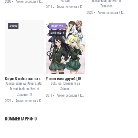
Matsuri
Tensai-tachi no Ren'ai
2008 •
Аниме сериалы / Комедия / Повседневность / Романтика / Сёдзё
Zunousen
2011 •
Аниме сериалы / Комедия
2020 •
Аниме сериалы / Комедия / Романтика
АНОНС
BDRIP 720P
ANILIBRIA.TV
Кагуя: В любви как на войне [ТВ-3]
У меня мало друзей [ТВ-1]
Kaguya-sama wa Kokurasetai:
Boku wa Tomodachi ga
Tensai-tachi no Ren'ai
Sukunai
Zunousen 3
2011 •
Аниме сериалы / Комедия / Повседневность / Этти
2022 •
Аниме сериалы / Комедия / Романтика / Анонсы
КОММЕНТАРИИ:
0