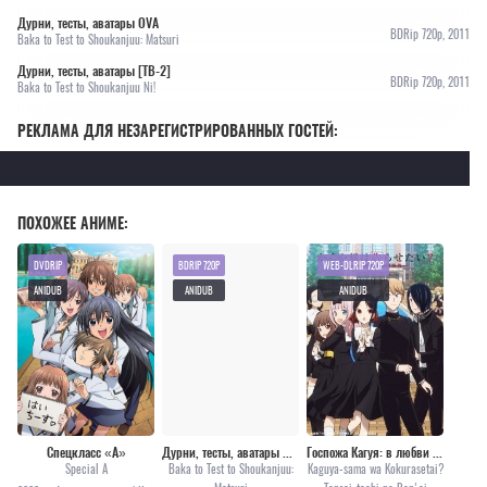
Дурни, тесты, аватары OVA
BDRip 720p, 2011
Baka to Test to Shoukanjuu: Matsuri
Дурни, тесты, аватары [ТВ-2]
BDRip 720p, 2011
Baka to Test to Shoukanjuu Ni!
РЕКЛАМА ДЛЯ НЕЗАРЕГИСТРИРОВАННЫХ ГОСТЕЙ:
ПОХОЖЕЕ АНИМЕ:
DVDRIP
BDRIP 720P
WEB-DLRIP 720P
ANIDUB
ANIDUB
ANIDUB
Спецкласс «А»
Дурни, тесты, аватары OVA
Госпожа Кагуя: в любви как на войне 2
Special A
Baka to Test to Shoukanjuu:
Kaguya-sama wa Kokurasetai?