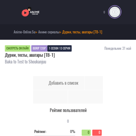
0
Anime-Online.Su
»
Аниме сериалы
» Дурни, тесты, аватары [ТВ-1]
Понедельник 31 май
СМОТРЕТЬ ОНЛАЙН
BDRIP 720P
1 СЕЗОН 13 СЕРИЯ
Дурни, тесты, аватары [ТВ-1]
Baka to Test to Shoukanjuu
Добавить в список
Рейтинг пользователей
0
Рейтинг:
0%
0
0