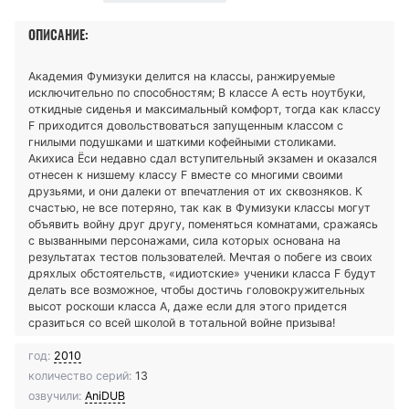
ОПИСАНИЕ:
Академия Фумизуки делится на классы, ранжируемые
исключительно по способностям; В классе A есть ноутбуки,
откидные сиденья и максимальный комфорт, тогда как классу
F приходится довольствоваться запущенным классом с
гнилыми подушками и шаткими кофейными столиками.
Акихиса Ёси недавно сдал вступительный экзамен и оказался
отнесен к низшему классу F вместе со многими своими
друзьями, и они далеки от впечатления от их сквозняков. К
счастью, не все потеряно, так как в Фумизуки классы могут
объявить войну друг другу, поменяться комнатами, сражаясь
с вызванными персонажами, сила которых основана на
результатах тестов пользователей. Мечтая о побеге из своих
дряхлых обстоятельств, «идиотские» ученики класса F будут
делать все возможное, чтобы достичь головокружительных
высот роскоши класса А, даже если для этого придется
сразиться со всей школой в тотальной войне призыва!
год:
2010
количество серий:
13
озвучили:
AniDUB