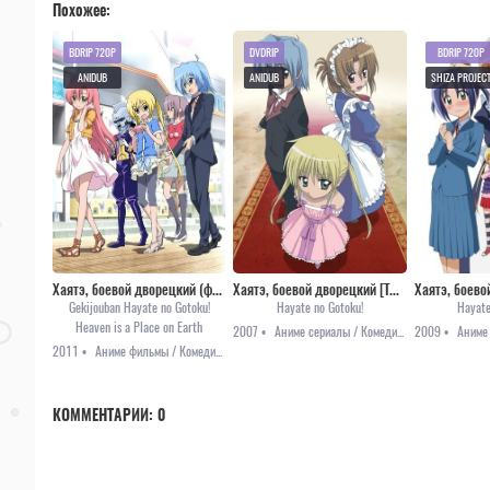
Похожее:
BDRIP 720P
DVDRIP
BDRIP 720P
ANIDUB
ANIDUB
SHIZA PROJEC
Хаятэ, боевой дворецкий (фильм)
Хаятэ, боевой дворецкий [ТВ-1]
Gekijouban Hayate no Gotoku!
Hayate no Gotoku!
Hayate
Heaven is a Place on Earth
2007 •
Аниме сериалы / Комедия / Приключения / Романтика / Сёнэн
2009 •
2011 •
Аниме фильмы / Комедия / Приключения
КОММЕНТАРИИ:
0