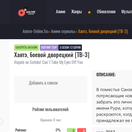
•
Аниме
Жанры
Обновления
Мульт
Anime-Online.Su
»
Аниме сериалы
» Хаятэ, боевой дворецкий [ТВ-3]
Сериалы
Боевые искусства
Смотр
При
Фильмы
Война
Топ 3
Пар
СМОТРЕТЬ ОНЛАЙН
HDTVRIP 720P
3 СЕЗОН 12 СЕРИЯ
Хаятэ, боевой дворецкий [ТВ-3]
Аниме 2022
Драма
Сёд
Аниме 2021
Детектив
Три
Hayate no Gotoku! Can't Take My Eyes Off You
Аниме 2020
Комедия
Ужа
ОПИСАНИЕ:
Топ 100 аниме
Меха
Фан
Добавить в список
Анонсы аниме
Мистика
Фэн
В поместье Санзе
Онгоинги
Музыкальный
Шко
потрясающие ново
Новости
Повседневность
Игр
забрать это лич
имени Рури, кото
Рейтинг пользователей:
раскроются, ког
Оценили:
0
чел.
принадлежал ее 
Рейтинг:
0%
0
0
год:
2012