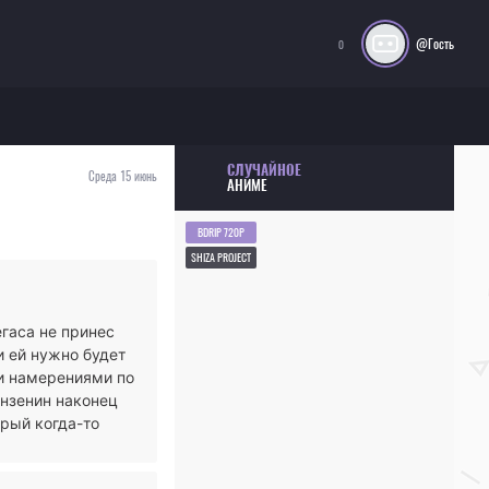
@Гость
0
СЛУЧАЙНОЕ
Среда 15 июнь
АНИМЕ
BDRIP 720P
SHIZA PROJECT
егаса не принес
и ей нужно будет
и намерениями по
анзенин наконец
рый когда-то