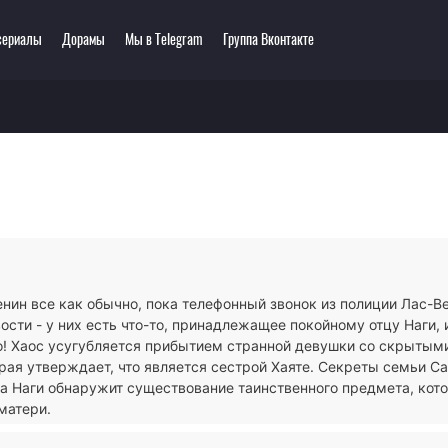
сериалы
Дорамы
Мы в Telegram
Группа Вконтакте
еть онлайн
ключения
Этти
0 мультсериалов
одия
3D
зё-ай
Романтика
ллер
Сёнэн
сы
Сёдзё
тастика
Спорт
тези
Демоны
нин все как обычно, пока телефонный звонок из полиции Лас-В
ла
Экшен
сти - у них есть что-то, принадлежащее покойному отцу Наги, 
ы
Сверхъестественное
но! Хаос усугубляется прибытием странной девушки со скрытым
рая утверждает, что является сестрой Хаяте. Секреты семьи С
да Наги обнаружит существование таинственного предмета, кото
матери.