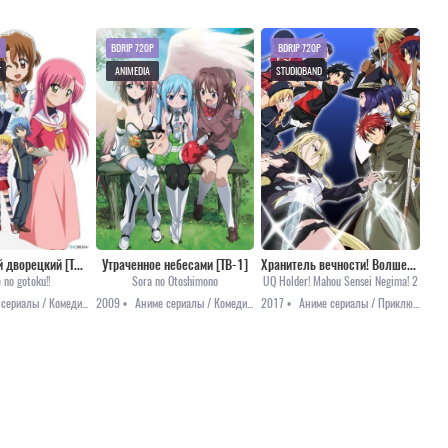
BDRIP 720P
BDRIP 720P
T
ANIMEDIA
STUDIOBAND
Хаятэ, боевой дворецкий [ТВ-2]
Утраченное небесами [ТВ-1]
Хранитель вечности! Волшебный учитель Нэгима! 2
 no gotoku!!
Sora no Otoshimono
UQ Holder! Mahou Sensei Negima! 2
Аниме сериалы / Комедия / Приключения / Романтика / Сёнэн
2009 •
Аниме сериалы / Комедия / Романтика / Этти
2017 •
Аниме сериалы / Приключения / Сёнэн / Фэнтези