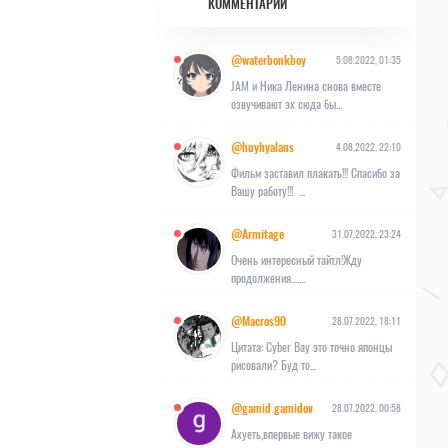
КОММЕНТАРИИ
@waterbonkboy
5.08.2022, 01:35
JAM и Ника Ленина снова вместе
озвучивают эх сюда бы...
@huyhyalans
4.08.2022, 22:10
Фильм заставил плакать!!! Спасибо за
Вашу работу!!! ...
@Armitage
31.07.2022, 23:24
Очень интересный тайтл!Жду
продолжения.......
@Macros90
28.07.2022, 18:11
Цитата: Cyber Вау это точно японцы
рисовали? Буд то...
@gamid gamidov
28.07.2022, 00:58
Ахуеть,впервые вижу такое