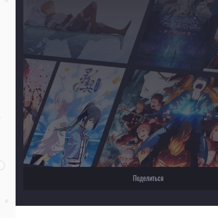
Для просмотра некоторых аниме необходимо установить VPN
Текущее воспроизведение：Хаятэ, боевой дворецкий [ТВ-3]
Поделиться