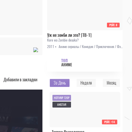
РЕЙТ.
0
Уж не зомби ли это? [ТВ-1]
Kore wa Zombie desuka?
2011 •
Аниме сериалы / Комедия / Приключения / Фэнтези / Этти
ТОП
АНИМЕ
Добавили в закладки:
За День
Неделя
Месяц
HDTVRIP 720P
ANISTAR
РЕЙТ.
+14
Теккен: Родословная