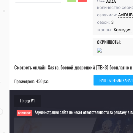
количество серий
озвучили:
AniDUB
сезон:
3
жанры:
Комедия
СКРИНШОТЫ:
Смотреть онлайн Хаятэ, боевой дворецкий [ТВ-3] бесплатно в
НАШ ТЕЛЕГРАМ КАНАЛ
Просмотрено: 450 раз
Плеер #1
Администрация сайта не несет ответственности за рекламу в п
ВНИМАНИЕ
Если видео не работает, обновите страницу или выберите другой плеер!