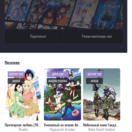
Поделиться
Режим кинотеатра:
вкл
Похожее:
HDTVRIP 720P
BDRIP 720P
HDTVRIP 720P
ANIDUB
AMAZING DUBBING
ANIDUB
Притворная любовь [ТВ-1]
Унесенный на остров Айран
Мобильный воин Гандам: Железнокровные сироты [ТВ-1]
Nisekoi
Nagasarete Airantou
Kidou Senshi Gundam: