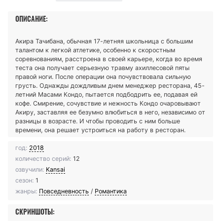
ОПИСАНИЕ:
Акира Тачибана, обычная 17-летняя школьница с большим
талантом к легкой атлетике, особенно к скоростным
соревнованиям, расстроена в своей карьере, когда во время
теста она получает серьезную травму ахиллесовой пяты
правой ноги. После операции она почувствовала сильную
грусть. Однажды дождливым днем менеджер ресторана, 45-
летний Масами Кондо, пытается подбодрить ее, подавая ей
кофе. Смирение, сочувствие и нежность Кондо очаровывают
Акиру, заставляя ее безумно влюбиться в него, независимо от
разницы в возрасте. И чтобы проводить с ним больше
времени, она решает устроиться на работу в ресторан.
год:
2018
количество серий:
12
озвучили:
Kansai
сезон:
1
жанры:
Повседневность
/
Романтика
СКРИНШОТЫ: