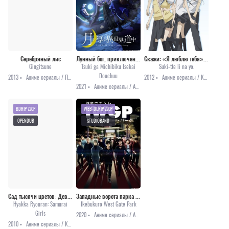
Серебряный лис
Лунный бог, приключение и другой мир
Скажи: «Я люблю тебя». [ТВ]
Gingitsune
Tsuki ga Michibiku Isekai
Suki-tte Ii na yo.
Douchuu
2013 •
Аниме сериалы / Повседневность / Фэнтези
2012 •
Аниме сериалы / Комедия / Романтика / Сёдзё
2021 •
Аниме сериалы / Аниме 2021 / Комедия / Приключения / Фэнтези
BDRIP 720P
WEB-DLRIP 720P
OPENDUB
STUDIOBAND
Сад тысячи цветов: Девушки-самураи
Западные ворота парка Икэбукуро
Hyakka Ryouran: Samurai
Ikebukuro West Gate Park
Girls
2020 •
Аниме сериалы / Аниме 2020 / Детектив
2010 •
Аниме сериалы / Комедия / Приключения / Этти