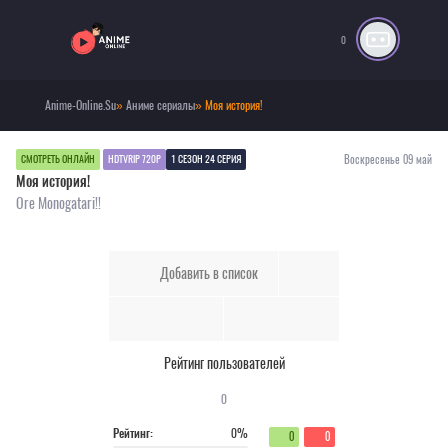
0
Anime-Online.Su
»
Аниме сериалы
» Моя история!
Воскресенье 09 май
СМОТРЕТЬ ОНЛАЙН
HDTVRIP 720P
1 СЕЗОН 24 СЕРИЯ
Моя история!
Ore Monogatari!!
Добавить в список
Рейтинг пользователей
0
Рейтинг:
0%
0
0