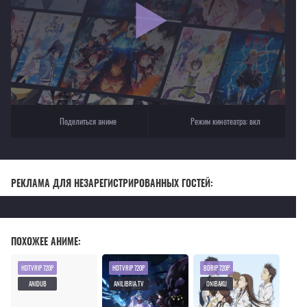
Для просмотра некоторых аниме необходимо установить VPN
Текущее воспроизведение：Моя история!
Поделиться аниме
Режим кинотеатра:
вкл
РЕКЛАМА ДЛЯ НЕЗАРЕГИСТРИРОВАННЫХ ГОСТЕЙ:
ПОХОЖЕЕ АНИМЕ:
HDTVRIP 720P
HDTVRIP 720P
BDRIP 720P
ANIDUB
ANILIBRIA.TV
ONIBAKU