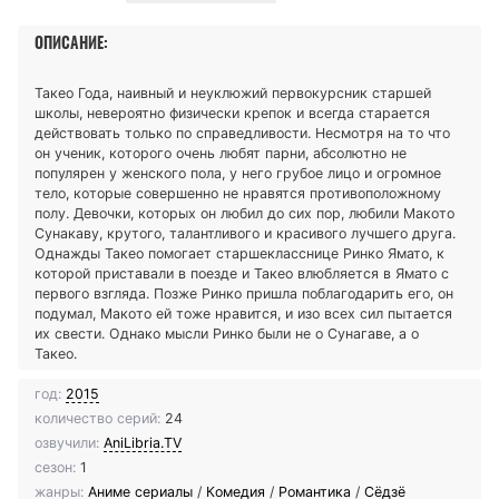
ОПИСАНИЕ:
Такео Года, наивный и неуклюжий первокурсник старшей
школы, невероятно физически крепок и всегда старается
действовать только по справедливости. Несмотря на то что
он ученик, которого очень любят парни, абсолютно не
популярен у женского пола, у него грубое лицо и огромное
тело, которые совершенно не нравятся противоположному
полу. Девочки, которых он любил до сих пор, любили Макото
Сунакаву, крутого, талантливого и красивого лучшего друга.
Однажды Такео помогает старшекласснице Ринко Ямато, к
которой приставали в поезде и Такео влюбляется в Ямато с
первого взгляда. Позже Ринко пришла поблагодарить его, он
подумал, Макото ей тоже нравится, и изо всех сил пытается
их свести. Однако мысли Ринко были не о Сунагаве, а о
Такео.
год:
2015
количество серий:
24
озвучили:
AniLibria.TV
сезон:
1
жанры:
Аниме сериалы
/
Комедия
/
Романтика
/
Сёдзё