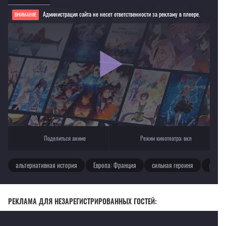
Администрация сайта не несет ответственности за рекламу в плеере.
ВНИМАНИЕ
Если видео не работает, обновите страницу или выберите другой плеер!
Для просмотра некоторых аниме необходимо установить VPN
Текущее воспроизведение：Непорочная Мария
Поделиться аниме
Режим кинотеатра:
вкл
альтернативная история
Европа: Франция
сильная героиня
рыцар
РЕКЛАМА ДЛЯ НЕЗАРЕГИСТРИРОВАННЫХ ГОСТЕЙ: