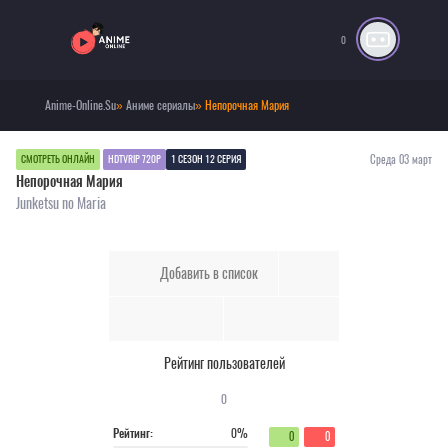
0
Anime-Online.Su
»
Аниме сериалы
» Непорочная Мария
Среда 03 март
СМОТРЕТЬ ОНЛАЙН
HDTVRIP 720P
1 СЕЗОН 12 СЕРИЯ
Непорочная Мария
Junketsu no Maria
Добавить в список
Рейтинг пользователей
0
Рейтинг:
0%
0
0