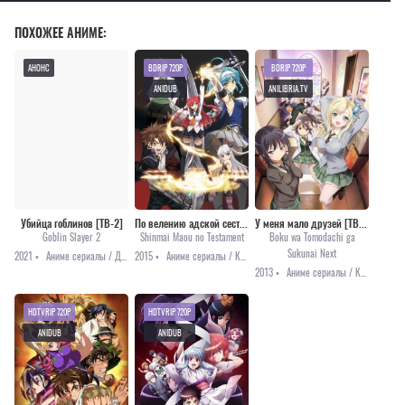
ПОХОЖЕЕ АНИМЕ:
АНОНС
BDRIP 720P
BDRIP 720P
ANIDUB
ANILIBRIA.TV
Убийца гоблинов [ТВ-2]
По велению адской сестры [ТВ-1]
У меня мало друзей [ТВ-2]
Goblin Slayer 2
Shinmai Maou no Testament
Boku wa Tomodachi ga
Sukunai Next
2021 •
Аниме сериалы / Драма / Приключения / Фэнтези / Анонсы
2015 •
Аниме сериалы / Комедия / Приключения / Сёнэн / Фэнтези / Этти
2013 •
Аниме сериалы / Комедия / Романтика / Этти
HDTVRIP 720P
HDTVRIP 720P
ANIDUB
ANIDUB