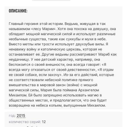
ОПИСАНИЕ:
Главный героиня этой истории. Ведьма, живущая в так
называемом «лесу Марии». Хотя она похожа на девушку, она
обладает мощной магической силой и использует различные
необычные существа, такие как суккубы и мухи в небе.
Вместо метлы или трости использует двухзубые вилы. Я
ненавижу войну и католическую церковь, которая не
останавливает ее. Другие ведьмы рассматривают Мариб как
неудачницу. У нее детский характер, например, она
беспокоится о своей внешности, она всегда говорит: «Я
всегда могу отказаться от своей девственности», «Я отдам
ее своей собаке, если захочу». Из-за его действий, которые
не соответствовали небесной политике прямого
вмешательства в мировой закон (война) с мощной
магической силы, Мария была поймана Архангелом
Михаилом. Ей было запрещено использовать магию в
общественных местах, и предполагается, что она будет
возвращена на небеса копьем, выпущенным Михаилом.
год:
2015
количество серий:
12