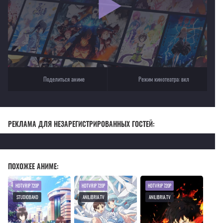
Текущее воспроизведение：Младшая сестра друга меня так раздражает!
Поделиться аниме
Режим кинотеатра:
вкл
РЕКЛАМА ДЛЯ НЕЗАРЕГИСТРИРОВАННЫХ ГОСТЕЙ:
ПОХОЖЕЕ АНИМЕ:
HDTVRIP 720P
HDTVRIP 720P
HDTVRIP 720P
STUDIOBAND
ANILIBRIA.TV
ANILIBRIA.TV