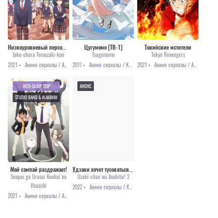
Низкоуровневый персонаж Томодзаки
Цугумомо [ТВ-1]
Токийские мстители
Jaku-chara Tomozaki-kun
Tsugumomo
Tokyo Revengers
2021 •
Аниме сериалы / Аниме 2021 / Комедия / Романтика
2017 •
Аниме сериалы / Комедия / Мистика / Романтика / Этти
2021 •
Аниме сериалы / Аниме 2021 / Драма / Сёнэн / Школа
WEB-DLRIP 720P
АНОНС
STUDIO BAND & WAKANIM
Мой сэмпай раздражает!
Удзаки хочет тусоваться! [ТВ-2]
Senpai ga Urusai Kouhai no
Uzaki-chan wa Asobitai! 2
Hanashi
2022 •
Аниме сериалы / Комедия / Романтика / Анонсы
2021 •
Аниме сериалы / Аниме 2021 / Комедия / Романтика / Онгоинги