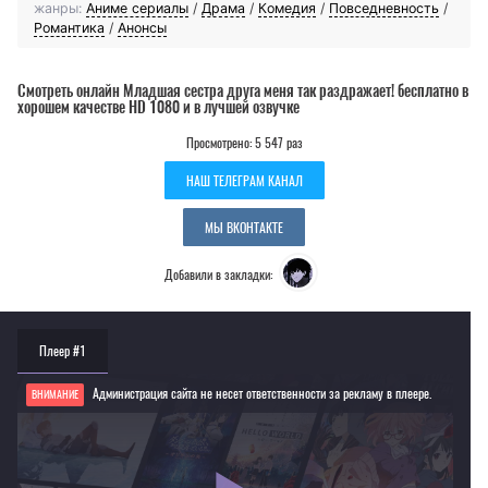
жанры:
Аниме сериалы
/
Драма
/
Комедия
/
Повседневность
/
Романтика
/
Анонсы
Смотреть онлайн Младшая сестра друга меня так раздражает! бесплатно в
хорошем качестве HD 1080 и в лучшей озвучке
Просмотрено: 5 547 раз
НАШ ТЕЛЕГРАМ КАНАЛ
МЫ ВКОНТАКТЕ
Добавили в закладки:
Плеер #1
Администрация сайта не несет ответственности за рекламу в плеере.
ВНИМАНИЕ
Если видео не работает, обновите страницу или выберите другой плеер!
Для просмотра некоторых аниме необходимо установить VPN