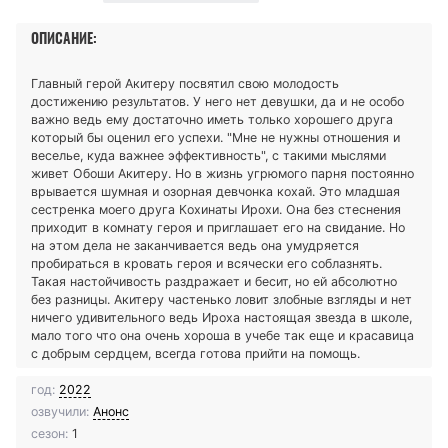
ОПИСАНИЕ:
Главный герой Акитеру посвятил свою молодость
достижению результатов. У него нет девушки, да и не особо
важно ведь ему достаточно иметь только хорошего друга
который бы оценил его успехи. "Мне не нужны отношения и
веселье, куда важнее эффективность", с такими мыслями
живет Обоши Акитеру. Но в жизнь угрюмого парня постоянно
врывается шумная и озорная девчонка кохай. Это младшая
сестренка моего друга Кохинаты Ирохи. Она без стеснения
приходит в комнату героя и приглашает его на свидание. Но
на этом дела не заканчивается ведь она умудряется
пробираться в кровать героя и всячески его соблазнять.
Такая настойчивость раздражает и бесит, но ей абсолютно
без разницы. Акитеру частенько ловит злобные взгляды и нет
ничего удивительного ведь Ироха настоящая звезда в школе,
мало того что она очень хороша в учебе так еще и красавица
с добрым сердцем, всегда готова прийти на помощь.
год:
2022
озвучили:
Анонс
сезон:
1