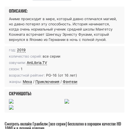
ОПИСАНИЕ:
Аниме происходит в мире, который давно отличался магией,
но давно потерял эту способность. История начинается,
когда очень нормальный ученик средней школы Мангетсу
Кохината встречает Шингецу Эрнесту Фуками, который
вернулся в Японию из Германии в ночь с полной луной.
год:
2019
количество серий:
все серии
озвучили:
AniLibria.TV
сезон:
1
возрастной рейтинг:
PG-16 (от 16 лет)
жанры:
Меха
/
Приключения
/
Фэнтези
СКРИНШОТЫ:
Смотреть онлайн Гранбелм [все серии] бесплатно в хорошем качестве HD
1080 и в лучшей озвучке