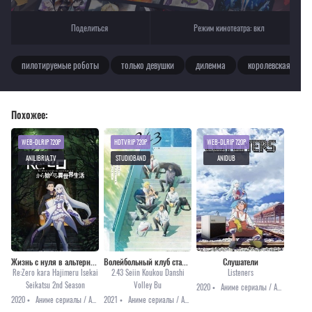
Поделиться
Режим кинотеатра:
вкл
пилотируемые роботы
только девушки
дилемма
королевская битва
Похожее:
WEB-DLRIP 720P
HDTVRIP 720P
WEB-DLRIP 720P
ANILIBRIA.TV
STUDIOBAND
ANIDUB
Жизнь с нуля в альтернативном мире 2
Волейбольный клуб старшей школы Сэйин
Слушатели
Re:Zero kara Hajimeru Isekai
2.43 Seiin Koukou Danshi
Listeners
Seikatsu 2nd Season
Volley Bu
2020 •
Аниме сериалы / Аниме 2020 / Музыка / Приключения / Фантастика
2020 •
Аниме сериалы / Аниме 2020 / Приключения / Фэнтези
2021 •
Аниме сериалы / Аниме 2021 / Повседневность / Спорт