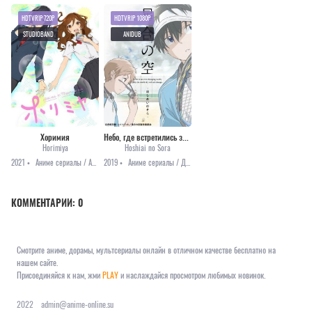
HDTVRIP 720P
HDTVRIP 1080P
STUDIOBAND
ANIDUB
Хоримия
Небо, где встретились звёзды [все серии]
Horimiya
Hoshiai no Sora
2021 •
Аниме сериалы / Аниме 2021 / Комедия / Романтика
2019 •
Аниме сериалы / Драма / Повседневность / Спорт
КОММЕНТАРИИ:
0
Смотрите аниме, дорамы, мультсериалы онлайн в отличном качестве бесплатно на
нашем сайте.
Присоединяйся к нам, жми
PLAY
и наслаждайся просмотром любимых новинок.
2022
admin@anime-online.su