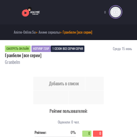
0
Anime-Online.Su
»
Аниме сериалы
» Гранбелм [все серии]
Среда 15 июнь
СМОТРЕТЬ ОНЛАЙН
HDTVRIP 720P
1 СЕЗОН ВСЕ СЕРИИ СЕРИЯ
Гранбелм [все серии]
Granbelm
Добавить в список
Рейтинг пользователей:
Оценили:
0
чел.
Рейтинг:
0%
0
0