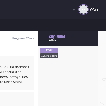
@Гость
0
СЛУЧАЙНОЕ
Понедельник 22 март
АНИМЕ
DVDRIP
AMAZING DUBBING
 ней, но погибает
и Уэзоно и ее
своем патрульном
то мозг Акиры.