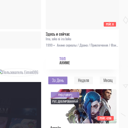
РЕЙТ.
0
Здесь и сейчас
Ima, soko ni iru boku
1999 •
Аниме сериалы / Драма / Приключения / Фэнтези
ТОП
АНИМЕ
За День
Неделя
Месяц
FHD (1080P)
РУС. ДУБЛИРОВАННЫЙ
РЕЙТ.
+236
Аркейн