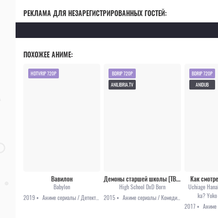
РЕКЛАМА ДЛЯ НЕЗАРЕГИСТРИРОВАННЫХ ГОСТЕЙ:
ПОХОЖЕЕ АНИМЕ:
HDTVRIP 720P
BDRIP 720P
BDRIP 720P
ANILIBRIA.TV
ANIDUB
Вавилон
Демоны старшей школы [ТВ-3]
Как смотр
Babylon
High School DxD Born
Uchiage Hanab
ka? Yoko
2019 •
Аниме сериалы / Детектив / Триллер
2015 •
Аниме сериалы / Комедия / Фэнтези / Этти
2017 •