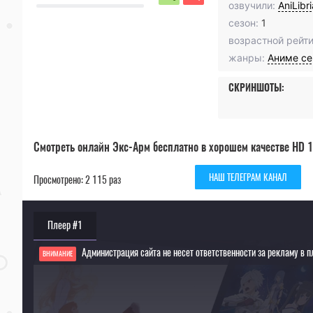
озвучили:
AniLibr
сезон:
1
возрастной рейти
жанры:
Аниме с
СКРИНШОТЫ:
Смотреть онлайн Экс-Арм бесплатно в хорошем качестве HD 1
НАШ ТЕЛЕГРАМ КАНАЛ
Просмотрено: 2 115 раз
Плеер #1
Администрация сайта не несет ответственности за рекламу в п
ВНИМАНИЕ
Если видео не работает, обновите страницу или выберите другой плеер!
Для просмотра некоторых аниме необходимо установить VPN