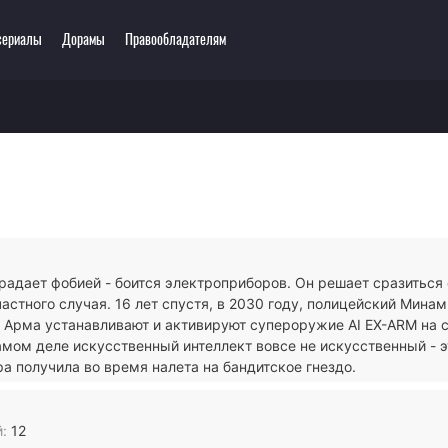
сериалы
Дорамы
Правообладателям
ключения
Этти
одия
3D
зё-ай
Романтика
ллер
Сёнэн
сы
Сёдзё
тастика
Спорт
адает фобией - боится электроприборов. Он решает сразиться с
тези
Демоны
частного случая. 16 лет спустя, в 2030 году, полицейский Минам
ла
Экшен
 Арма устанавливают и активируют супероружие AI EX-ARM на 
ы
Сверхъестественное
амом деле искусственный интеллект вовсе не искусственный - э
а получила во время налета на бандитское гнездо.
:
12