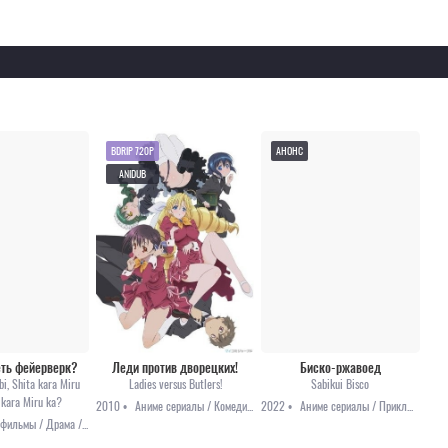
BDRIP 720P
АНОНС
ANIDUB
еть фейерверк?
Леди против дворецких!
Биско-ржавоед
i, Shita kara Miru
Ladies versus Butlers!
Sabikui Bisco
 kara Miru ka?
2010 •
Аниме сериалы / Комедия / Романтика / Этти
2022 •
Аниме сериалы / Приключения / Фэнтези / Анонсы
Аниме фильмы / Драма / Романтика / Фантастика