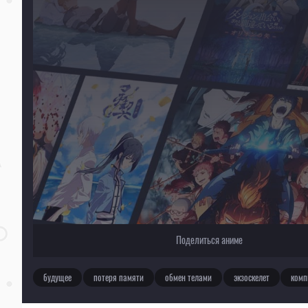
Текущее воспроизведение：Экс-Арм
Поделиться аниме
будущее
потеря памяти
обмен телами
экзоскелет
комп