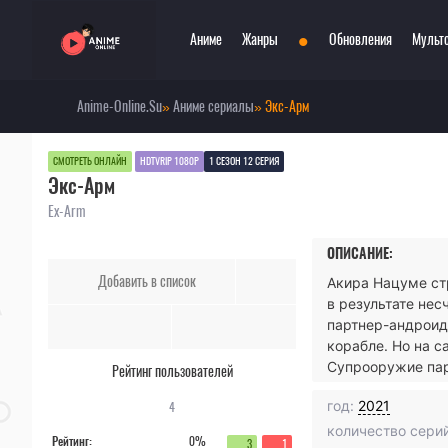
•
Аниме
Жанры
Обновления
Мульт
Anime-Online.Su
»
Аниме сериалы
» Экс-Арм
Сериалы
Боевые искусства
При
Фильмы
Война
Пар
СМОТРЕТЬ ОНЛАЙН
HDTVRIP 1080P
1 СЕЗОН 12 СЕРИЯ
Экс-Арм
Аниме 2022
Драма
Сёд
Аниме 2021
Детектив
Три
Ex-Arm
Аниме 2020
Комедия
Ужа
ОПИСАНИЕ:
Топ 100 аниме
Меха
Фан
Добавить в список
Акира Нацуме стр
Анонсы аниме
Мистика
Фэн
в результате нес
Онгоинги
Музыкальный
Шко
партнер-андроид
Новости
Повседневность
Игр
корабле. Но на с
Супрооружие пар
Рейтинг пользователей
год:
2021
4
количество серий
Рейтинг:
0%
3
1