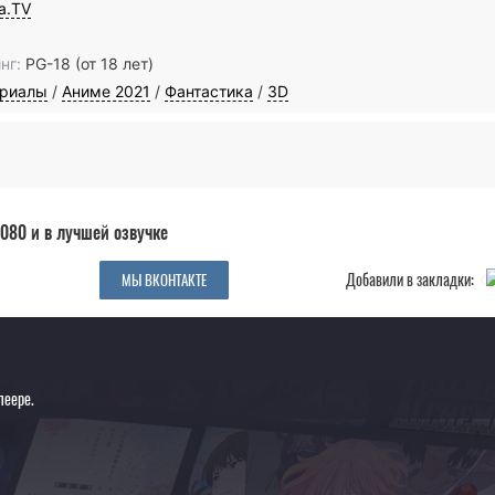
ia.TV
нг:
PG-18 (от 18 лет)
ериалы
/
Аниме 2021
/
Фантастика
/
3D
080 и в лучшей озвучке
Добавили в закладки:
МЫ ВКОНТАКТЕ
леере.