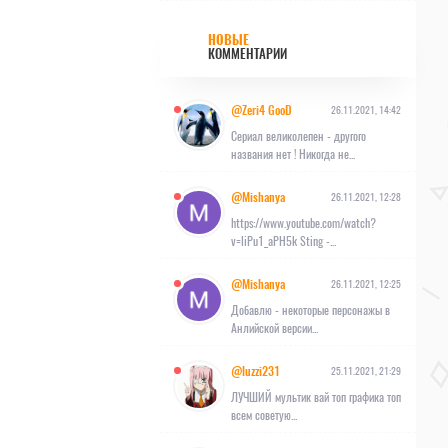
НОВЫЕ
КОММЕНТАРИИ
@Zeri4 GooD
26.11.2021, 14:42
Сериал великолепен - другого
названия нет ! Никогда не...
@Mishanya
26.11.2021, 12:28
https://www.youtube.com/watch?
v=liPu1_aPH5k Sting -...
@Mishanya
26.11.2021, 12:25
Добавлю - некоторые персонажы в
Анлийской версии...
@luzzi231
25.11.2021, 21:29
ЛУЧШИЙ мультик вай топ графика топ
всем советую...