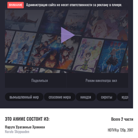
Администрация сайта не несет ответственности за рекламу в плеере.
ВНИМАНИЕ
Если видео не работает, обновите страницу или выберите другой плеер!
Для просмотра некоторых аниме необходимо установить VPN
Текущее воспроизведение：Наруто Ураганные Хроники
Поделиться
Режим кинотеатра:
вкл
вымышленный мир
спасение мира
ниндзя
сироты
кудэрэ
ЭТО АНИМЕ СОСТОИТ ИЗ:
Всего 2 части
Наруто Ураганные Хроники
HDTVRip 720p, 2007
Naruto Shippuuden