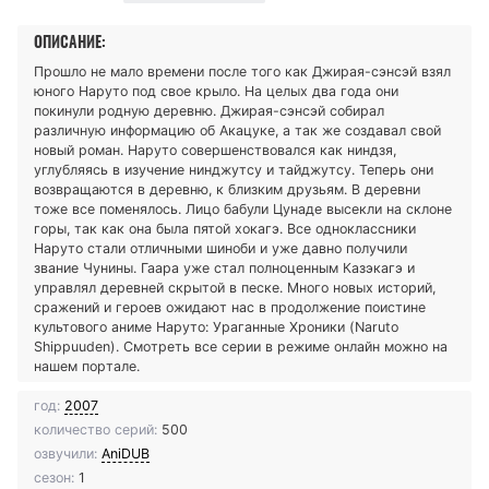
ОПИСАНИЕ:
Прошло не мало времени после того как Джирая-сэнсэй взял
юного Наруто под свое крыло. На целых два года они
покинули родную деревню. Джирая-сэнсэй собирал
различную информацию об Акацуке, а так же создавал свой
новый роман. Наруто совершенствовался как ниндзя,
углубляясь в изучение нинджутсу и тайджутсу. Теперь они
возвращаются в деревню, к близким друзьям. В деревни
тоже все поменялось. Лицо бабули Цунаде высекли на склоне
горы, так как она была пятой хокагэ. Все одноклассники
Наруто стали отличными шиноби и уже давно получили
звание Чунины. Гаара уже стал полноценным Казэкагэ и
управлял деревней скрытой в песке. Много новых историй,
сражений и героев ожидают нас в продолжение поистине
культового аниме Наруто: Ураганные Хроники (Naruto
Shippuuden). Смотреть все серии в режиме онлайн можно на
нашем портале.
год:
2007
количество серий:
500
озвучили:
AniDUB
сезон:
1