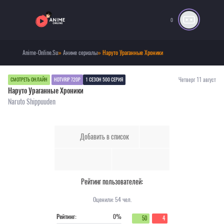
0
Anime-Online.Su
»
Аниме сериалы
» Наруто Ураганные Хроники
Четверг 11 август
СМОТРЕТЬ ОНЛАЙН
HDTVRIP 720P
1 СЕЗОН 500 СЕРИЯ
Наруто Ураганные Хроники
Naruto Shippuuden
Добавить в список
Рейтинг пользователей:
Оценили:
54
чел.
Рейтинг:
0%
50
4