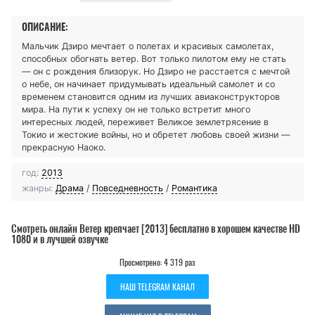
ОПИСАНИЕ:
Мальчик Дзиро мечтает о полетах и красивых самолетах,
способных обогнать ветер. Вот только пилотом ему не стать
— он с рождения близорук. Но Дзиро не расстается с мечтой
о небе, он начинает придумывать идеальный самолет и со
временем становится одним из лучших авиаконструкторов
мира. На пути к успеху он не только встретит много
интересных людей, переживет Великое землетрясение в
Токио и жестокие войны, но и обретет любовь своей жизни —
прекрасную Наоко.
год:
2013
жанры:
Драма
/
Повседневность
/
Романтика
Смотреть онлайн Ветер крепчает [2013] бесплатно в хорошем качестве HD
1080 и в лучшей озвучке
Просмотрено: 4 319 раз
НАШ TELEGRAM КАНАЛ