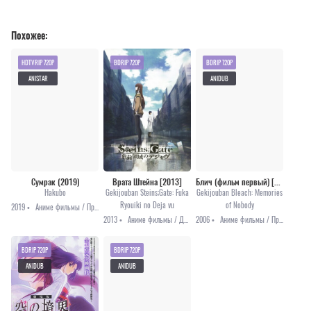
Похожее:
HDTVRIP 720P
BDRIP 720P
BDRIP 720P
ANISTAR
ANIDUB
Сумрак (2019)
Врата Штейна [2013]
Блич (фильм первый) [2006]
Hakubo
Gekijouban Steins;Gate: Fuka
Gekijouban Bleach: Memories
Ryouiki no Deja vu
of Nobody
2019 •
Аниме фильмы / Приключения
2013 •
Аниме фильмы / Драма / Романтика / Триллер / Фантастика
2006 •
Аниме фильмы / Приключения / Сёнэн / Фэнтези
BDRIP 720P
BDRIP 720P
ANIDUB
ANIDUB