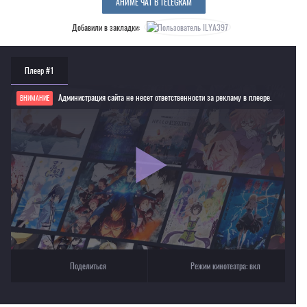
АНИМЕ ЧАТ В TELEGRAM
Добавили в закладки:
Плеер #1
Администрация сайта не несет ответственности за рекламу в плеере.
ВНИМАНИЕ
Если видео не работает, обновите страницу или выберите другой плеер!
Для просмотра некоторых аниме необходимо установить VPN
Текущее воспроизведение：Ветер крепчает [2013]
Поделиться
Режим кинотеатра:
вкл