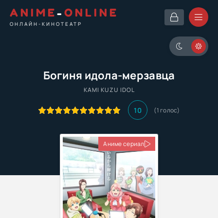
ANIME
-
ONLINE
ОНЛАЙН-КИНОТЕАТР
Богиня идола-мерзавца
KAMI KUZU IDOL
10
(
1
голос)
Аниме сериал