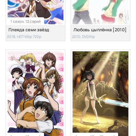
1 сезон, 12 серий
Плеяда семи звёзд
Любовь цыплёнка [2010]
2018, HDTVRip 720p
2010, DVDRip