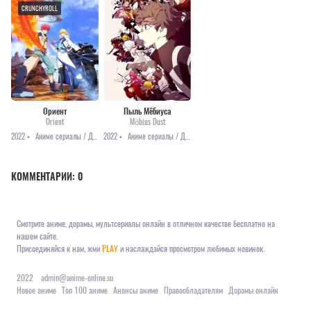
CRUNCHYROLL
Ориент
Пыль Мёбиуса
Orient
Möbius Dust
2022 •
Аниме сериалы / Драма / Приключения / Фэнтези / Аниме 2022
2022 •
Аниме сериалы / Драма / Приключения / Фантастика / Анонсы
КОММЕНТАРИИ:
0
Смотрите аниме, дорамы, мультсериалы онлайн в отличном качестве бесплатно на
нашем сайте.
Присоединяйся к нам, жми
PLAY
и наслаждайся просмотром любимых новинок.
2022
admin@anime-online.su
Новое аниме
Топ 100 аниме
Анонсы аниме
Правообладателям
Дорамы онлайн