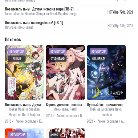
Hataraku Maou-sama! 2
Повелитель тьмы: Другая история мира [ТВ-2]
HDTVRip 720p, 2021
Isekai Maou to Shoukan Shoujo no Dorei Majutsu Omega
Повелитель тьмы на подработке! [ТВ-1]
HDTVRip 720p, 2013
Hataraku Maou-sama!
Похожее:
HDTVRIP 720P
HDTVRIP 720P
HDTVRIP 720P
ANIDUB
STUDIOBAND
ANILIBRIA.TV
Повелитель тьмы: Другая история мира [1-12]
Король демонов, попытайтесь снова! [все серии]
Лунный бог, приключение и другой мир
Isekai Maou to Shoukan
Maou-sama, Retry!
Tsuki ga Michibiku Isekai
Shoujo no Dorei Majutsu
Douchuu
2019 •
Аниме сериалы / Приключения / Фэнтези
2018 •
Аниме сериалы / Комедия / Фэнтези / Этти
2021 •
Аниме сериалы / Аниме 2021 / Комедия / Приключения / Фэнтези
HDTVRIP 720P
АНОНС