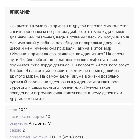
ОПИСАНИЕ:
Сакамото Такума был призван в другой игровой мир где стал
своим персонажем под ником Диабло, этот мир куда ближе
для него чем реальный, ведь в отличии здесь он могучий воин
маг имеющий у себя на службе две прекрасные девушки,
Шера и Рем, именно они призвали Такума в этот мир:
«Именно я призвала его, заявляет каждая из них" На своем
пути Дьябло побеждает элитные воинов эльфов, а также
подчиняет себе лорда демонов. Он говорит: «Я тот кого зовут
Диабло. Я настоящий повелитель демонов пришедший из
другого мира». На самом деле Такума в жизни довольно
пугливый парень, но здесь он вынужден отыгрывать роль
сурового и самолюбивого повелителя. Именно такое
поведение и огромная сила притягивает к нему девушек и
других союзников.
год:
2021
количество серий:
10
озвучили:
AniLibria.TV
сезон:
2
возрастной рейтинг:
PG-18 (от 18 лет)