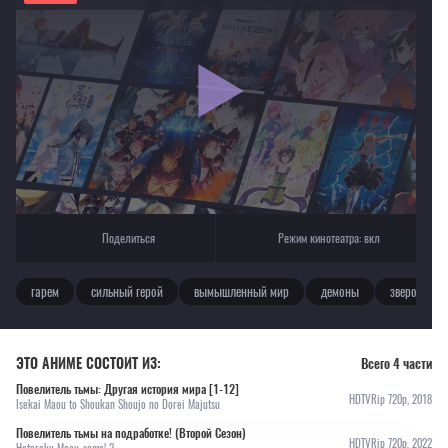
Если видео не работает, обновите страницу или выберите другой плеер!
Для просмотра некоторых аниме необходимо установить VPN
Текущее воспроизведение：Повелитель тьмы: Другая история мира [ТВ-2]
Поделиться
Режим кинотеатра:
вкл
гарем
сильный герой
вымышленный мир
демоны
зверолюди
ЭТО АНИМЕ СОСТОИТ ИЗ:
Всего 4 части
Повелитель тьмы: Другая история мира [1-12]
HDTVRip 720p, 2018
Isekai Maou to Shoukan Shoujo no Dorei Majutsu
Повелитель тьмы на подработке! (Второй Сезон)
HDTVRip 720p, 2022