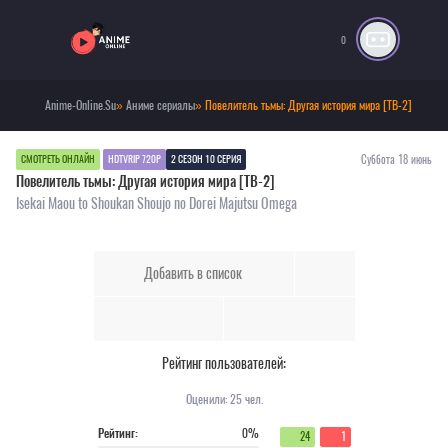
0
Anime-Online.Su
»
Аниме сериалы
» Повелитель тьмы: Другая история мира [ТВ-2]
Суббота 18 июнь
СМОТРЕТЬ ОНЛАЙН
HDTVRIP 720P
2 СЕЗОН 10 СЕРИЯ
Повелитель тьмы: Другая история мира [ТВ-2]
Isekai Maou to Shoukan Shoujo no Dorei Majutsu Omega
Добавить в список
Рейтинг пользователей:
Оценили:
25
чел.
Рейтинг:
0%
24
1