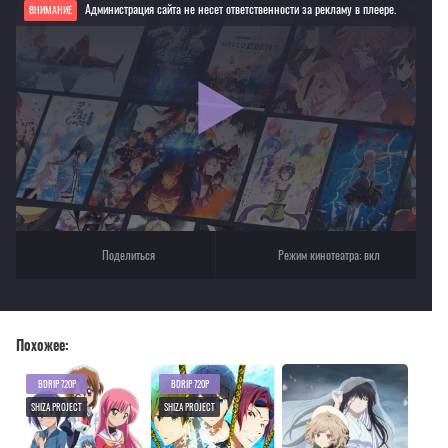
Администрация сайта не несет ответственности за рекламу в плеере.
ВНИМАНИЕ
Если видео не работает, обновите страницу или выберите другой плеер!
Для просмотра некоторых аниме необходимо установить VPN
Текущее воспроизведение：Полиция в капсуле ~ Контратака альтернативных
девушек ~
Поделиться
Режим кинотеатра:
вкл
Похожее:
BDRIP 720P
BDRIP 720P
SHIZA PROJECT
SHIZA PROJECT