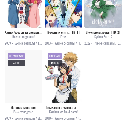
Хаятэ, боевой дворецкий [ТВ-2]
Вольный стиль! [ТВ-1]
Ложные выводы [ТВ-2]
Hayate no gotoku!!
Free!
Kyokou Suiri 2
2009 •
Аниме сериалы / Комедия / Приключения / Романтика / Сёнэн
2013 •
Аниме сериалы / Повседневность / Спорт
2022 •
Аниме сериалы / Детектив / Комедия / Романтика / Фэнтези / Анонсы
HDTVRIP 720P
BDRIP 720P
ANIDUB
ANIDUB
Истории монстров
Президент студсовета — горничная!
Bakemonogatari
Kaichou wa Maid-sama!
2009 •
Аниме сериалы / Драма / Комедия / Мистика / Романтика
2010 •
Аниме сериалы / Комедия / Повседневность / Романтика / Сёдзё