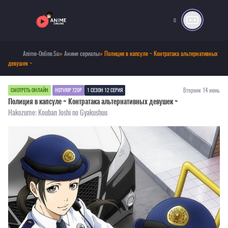
0
Anime-Online.Su
»
Аниме сериалы
» Полиция в капсуле ~ Контратака альтернативных
девушек ~
Вторник 14 июнь
СМОТРЕТЬ ОНЛАЙН
HDTVRIP 720P
1 СЕЗОН 12 СЕРИЯ
Полиция в капсуле ~ Контратака альтернативных девушек ~
Hakozume: Kouban Joshi no Gyakushuu