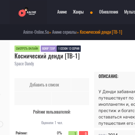
•
Аниме
Жанры
Обновления
Мульт
Anime-Online.Su
»
Аниме сериалы
» Космический денди [ТВ-1]
Сериалы
Боевые искусства
Смотр
При
Фильмы
Война
Топ 3
Пар
СМОТРЕТЬ ОНЛАЙН
BDRIP 720P
1 СЕЗОН 13 СЕРИЯ
Космический денди [ТВ-1]
Аниме 2022
Драма
Сёд
Аниме 2021
Детектив
Три
Space Dandy
Аниме 2020
Комедия
Ужа
ОПИСАНИЕ:
Топ 100 аниме
Меха
Фан
Добавить в список
Анонсы аниме
Мистика
Фэн
У Денди забавная
Онгоинги
Музыкальный
Шко
путешествует по
Новости
Повседневность
Игр
инопланетян и, 
престиж и богатс
Рейтинг пользователей:
оставаться начек
Оценили:
1
чел.
путешествия его 
Рейтинг:
0%
1
0
год:
2014