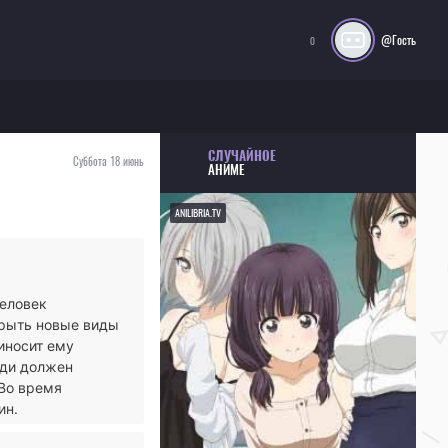
@Гость
0
СЛУЧАЙНОЕ
Суббота 18 июнь
АНИМЕ
ANILIBRIA.TV
человек
крыть новые виды
иносит ему
нди должен
 Во время
ин.