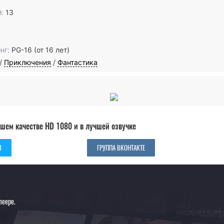
:
13
нг:
PG-16 (от 16 лет)
/
Приключения
/
Фантастика
шем качестве HD 1080 и в лучшей озвучке
Л
ГРУППА ВКОНТАКТЕ
леере.