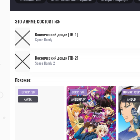
ЭТО АНИМЕ СОСТОИТ ИЗ:
Космический денди [ТВ-1]
Space Dandy
Космический денди [ТВ-2]
Space Dandy 2
Похожее:
HDTVRIP 720P
BDRIP 720P
HDTVRIP 720P
KANSAI
ANILIBRIA.TV
ANIDUB