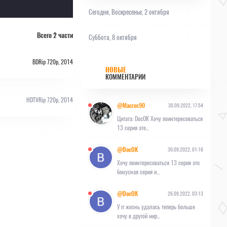
Сегодня,
Воскресенье, 2 октября
Всего 2 части
Суббота, 8 октября
BDRip 720p, 2014
НОВЫЕ
КОММЕНТАРИИ
HDTVRip 720p, 2014
@Macros90
30.09.2022, 17:54
Цитата: DocOK Хочу поинтересоваться
13 серия это...
@DocOK
30.09.2022, 01:16
Хочу поинтересоваться 13 серия это
бонусная серия и...
@DocOK
26.09.2022, 03:13
У гг жизнь удалась теперь больше
хочу в другой мир...