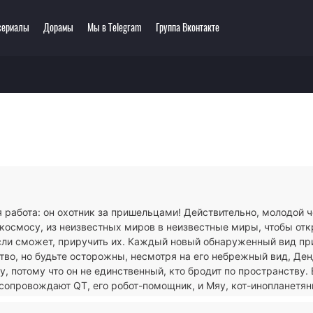
сериалы
Дорамы
Мы в Telegram
Группа Вконтакте
еть онлайн
ключения
Этти
0 мультсериалов
одия
3D
зё-ай
Романтика
ллер
Сёнэн
сы
Сёдзё
тастика
Спорт
тези
Демоны
 работа: он охотник за пришельцами! Действительно, молодой 
ла
Экшен
 космосу, из неизвестных миров в неизвестные миры, чтобы от
ы
Сверхъестественное
если сможет, приручить их. Каждый новый обнаруженный вид пр
тво, но будьте осторожны, несмотря на его небрежный вид, Де
у, потому что он не единственный, кто бродит по пространству.
сопровождают QT, его робот-помощник, и Мяу, кот-инопланетян