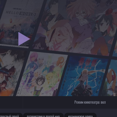
Режим кинотеатра:
вкл
взрослый герой
путешествие в другой мир
космическая опера