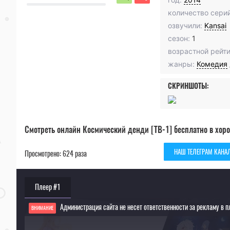
количество серий
озвучили:
Kansai
сезон:
1
возрастной рейти
жанры:
Комедия
СКРИНШОТЫ:
Смотреть онлайн Космический денди [ТВ-1] бесплатно в хоро
НАШ ТЕЛЕГРАМ КАНА
Просмотрено: 624 раза
Плеер #1
Администрация сайта не несет ответственности за рекламу в п
ВНИМАНИЕ
Если видео не работает, обновите страницу или выберите другой плеер!