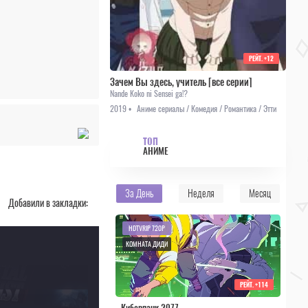
РЕЙТ.
+12
Зачем Вы здесь, учитель [все серии]
Nande Koko ni Sensei ga!?
2019 •
Аниме сериалы / Комедия / Романтика / Этти
ТОП
АНИМЕ
За День
Неделя
Месяц
Добавили в закладки:
HDTVRIP 720P
КОМНАТА ДИДИ
РЕЙТ.
+114
Киберпанк 2077