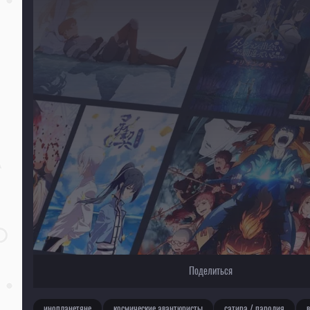
Для просмотра некоторых аниме необходимо установить VPN
Текущее воспроизведение：Космический денди [ТВ-1]
Поделиться
инопланетяне
космические авантюристы
сатира / пародия