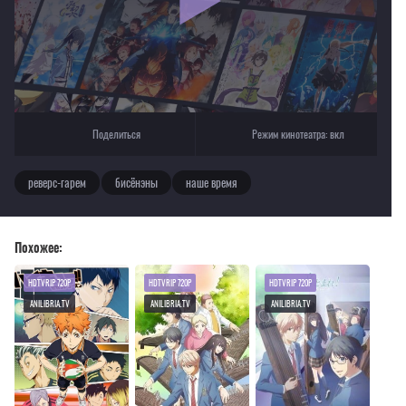
Текущее воспроизведение：Принц страйда: Альтернатива
Поделиться
Режим кинотеатра:
вкл
реверс-гарем
бисёнэны
наше время
Похожее:
HDTVRIP 720P
HDTVRIP 720P
HDTVRIP 720P
ANILIBRIA.TV
ANILIBRIA.TV
ANILIBRIA.TV