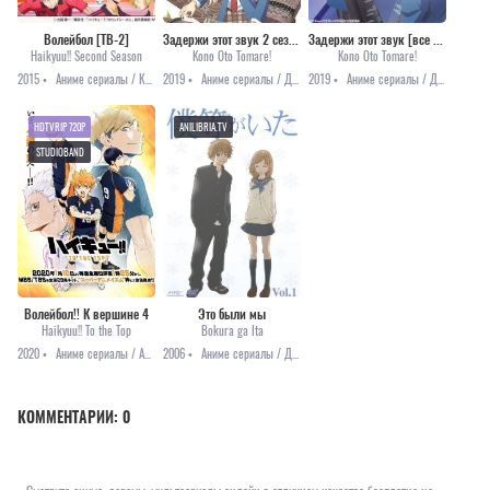
Волейбол [ТВ-2]
Задержи этот звук 2 сезон [все серии]
Задержи этот звук [все серии]
Haikyuu!! Second Season
Kono Oto Tomare!
Kono Oto Tomare!
2015 •
Аниме сериалы / Комедия / Повседневность / Сёнэн / Спорт
2019 •
Аниме сериалы / Драма / Романтика
2019 •
Аниме сериалы / Драма / Повседневность / Романтика
HDTVRIP 720P
ANILIBRIA.TV
STUDIOBAND
Волейбол!! К вершине 4
Это были мы
Haikyuu!! To the Top
Bokura ga Ita
2020 •
Аниме сериалы / Аниме 2020 / Комедия / Сёнэн / Спорт
2006 •
Аниме сериалы / Драма / Повседневность / Романтика / Сёдзё
КОММЕНТАРИИ:
0