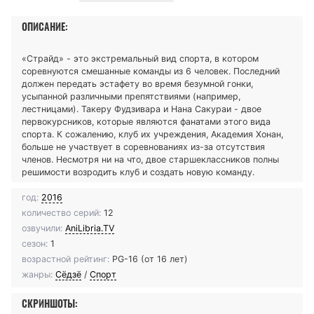
ОПИСАНИЕ:
«Страйд» - это экстремальный вид спорта, в котором
соревнуются смешанные команды из 6 человек. Последний
должен передать эстафету во время безумной гонки,
усыпанной различными препятствиями (например,
лестницами). Такеру Фудзивара и Нана Сакураи - двое
первокурсников, которые являются фанатами этого вида
спорта. К сожалению, клуб их учреждения, Академия Хонан,
больше не участвует в соревнованиях из-за отсутствия
членов. Несмотря ни на что, двое старшеклассников полны
решимости возродить клуб и создать новую команду.
год:
2016
количество серий:
12
озвучили:
AniLibria.TV
сезон:
1
возрастной рейтинг:
PG-16 (от 16 лет)
жанры:
Сёдзё
/
Спорт
СКРИНШОТЫ: