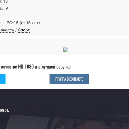
:
13
ia.TV
нг:
PG-16 (от 16 лет)
евность
/
Спорт
 качестве HD 1080 и в лучшей озвучке
ГРУППА ВКОНТАКТЕ
леере.