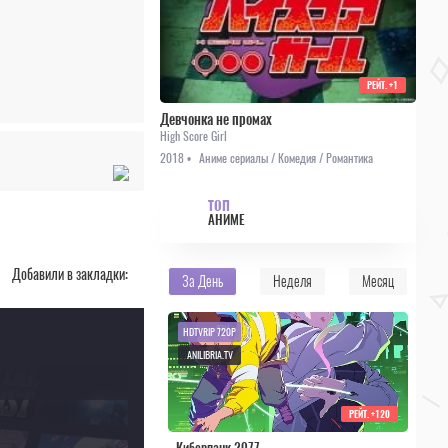
РЕЙТ.
+1
Девчонка не промах
High Score Girl
2018 •
Аниме сериалы / Комедия / Романтика
ТОП
АНИМЕ
Добавили в закладки:
За День
Неделя
Месяц
HDTVRIP 720P
ANILIBRIA.TV
РЕЙТ.
+120
Киберпанк 2077