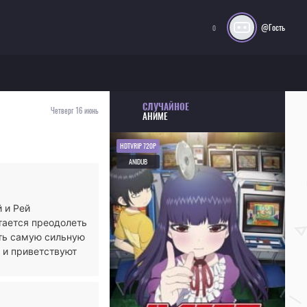
@Гость
0
СЛУЧАЙНОЕ
Четверг 16 июнь
АНИМЕ
HDTVRIP 720P
ANIDUB
 и Рей
тается преодолеть
ть самую сильную
 и приветствуют