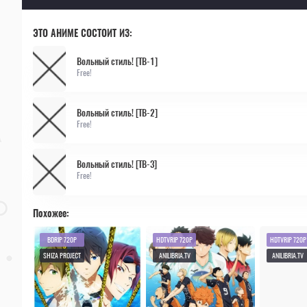
ЭТО АНИМЕ СОСТОИТ ИЗ:
Вольный стиль! [ТВ-1]
Free!
Вольный стиль! [ТВ-2]
Free!
Вольный стиль! [ТВ-3]
Free!
Похожее:
BDRIP 720P
HDTVRIP 720P
HDTVRIP 720P
SHIZA PROJECT
ANILIBRIA.TV
ANILIBRIA.TV