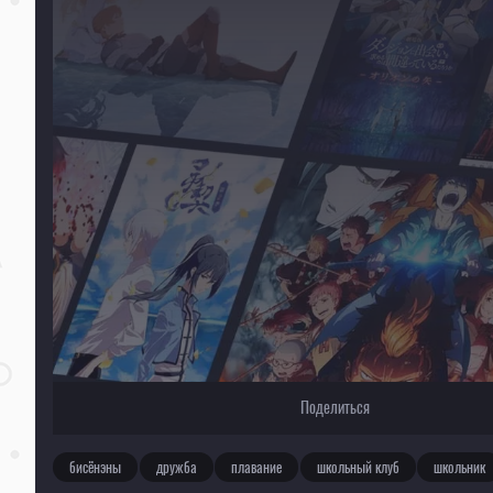
Для просмотра некоторых аниме необходимо установить VPN
Текущее воспроизведение：Вольный стиль! [ТВ-2]
Поделиться
бисёнэны
дружба
плавание
школьный клуб
школьник