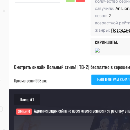
количество серий
озвучили:
AniLibr
сезон:
2
возрастной рейти
жанры:
Повседн
СКРИНШОТЫ:
Смотреть онлайн Вольный стиль! [ТВ-2] бесплатно в хорошем
НАШ ТЕЛЕГРАМ КАНАЛ
Просмотрено: 998 раз
Плеер #1
Администрация сайта не несет ответственности за рекламу в п
ВНИМАНИЕ
Если видео не работает, обновите страницу или выберите другой плеер!