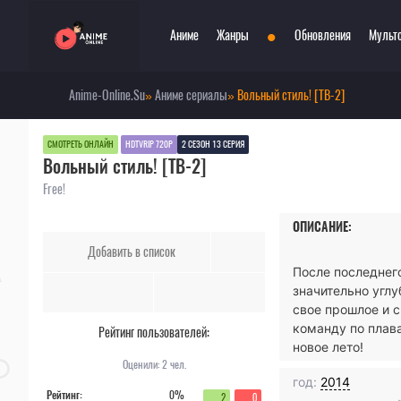
•
Аниме
Жанры
Обновления
Мульт
Anime-Online.Su
»
Аниме сериалы
» Вольный стиль! [ТВ-2]
Сериалы
Боевые искусства
Смотр
При
Фильмы
Война
Топ 3
Пар
СМОТРЕТЬ ОНЛАЙН
HDTVRIP 720P
2 СЕЗОН 13 СЕРИЯ
Вольный стиль! [ТВ-2]
Аниме 2022
Драма
Сёд
Аниме 2021
Детектив
Три
Free!
Аниме 2020
Комедия
Ужа
ОПИСАНИЕ:
Топ 100 аниме
Меха
Фан
Добавить в список
Анонсы аниме
Мистика
Фэн
После последнег
Онгоинги
Музыкальный
Шко
значительно угл
Новости
Повседневность
Игр
свое прошлое и 
команду по плав
Рейтинг пользователей:
новое лето!
Оценили:
2
чел.
год:
2014
Рейтинг:
0%
2
0