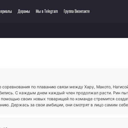
сериалы
Дорамы
Мы в Telegram
Группа Вконтакте
еть онлайн
ключения
Этти
0 мультсериалов
одия
3D
зё-ай
Романтика
ллер
Сёнэн
сы
Сёдзё
тастика
Спорт
тези
Демоны
о соревнования по плаванию связи между Хару, Макото, Нагисой
ла
Экшен
убились. С каждым днем каждый член продолжал расти. Рин пы
ы
Сверхъестественное
с помощью своих новых товарищей по команде стремится созда
анию. Держась за свои амбиции, они смотрят в лицо самим себе