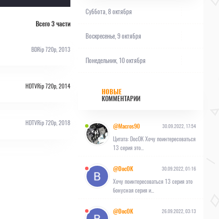
Суббота, 8 октября
Всего 3 части
Воскресенье, 9 октября
BDRip 720p, 2013
Понедельник, 10 октября
HDTVRip 720p, 2014
НОВЫЕ
КОММЕНТАРИИ
HDTVRip 720p, 2018
@Macros90
30.09.2022, 17:54
Цитата: DocOK Хочу поинтересоваться
13 серия это...
@DocOK
30.09.2022, 01:16
Хочу поинтересоваться 13 серия это
бонусная серия и...
@DocOK
26.09.2022, 03:13