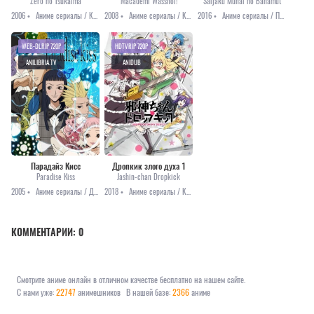
Zero no Tsukaima
Macademi Wasshoi!
Saijaku Muhai no Bahamut
2006 •
Аниме сериалы / Комедия / Романтика / Фэнтези / Этти
2008 •
Аниме сериалы / Комедия / Романтика / Фэнтези / Этти
2016 •
Аниме сериалы / Приключения / Фэнтези / Этти
WEB-DLRIP 720P
HDTVRIP 720P
ANILIBRIA.TV
ANIDUB
Парадайз Кисс
Дропкик злого духа 1
Paradise Kiss
Jashin-chan Dropkick
2005 •
Аниме сериалы / Драма / Повседневность / Романтика
2018 •
Аниме сериалы / Комедия
КОММЕНТАРИИ:
0
Смотрите аниме онлайн в отличном качестве бесплатно на нашем сайте.
С нами уже:
22747
анимешников
В нашей базе:
2366
аниме