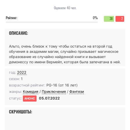
Оценили:
40
чел.
Рейтинг:
0%
38
2
ОПИСАНИЕ:
Альто, очень близок к тому чтобы остаться на второй год
обучения в академии магии, случайно призывает магическое
образование из случайно найденной книги и вызывает
демонессу по имени Вермейл, которая была запечатана в ней.
год:
2022
сезон:
1
возрастной рейтинг:
PG-16 (от 16 лет)
жанры:
Комедия
/
Приключения
/
Фэнтези
статус:
05.07.2022
АНОНС
СКРИНШОТЫ: