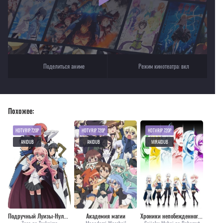
магический мир с сильнейшей катастрофой
Поделиться аниме
Режим кинотеатра:
вкл
Похожее:
HDTVRIP 720P
HDTVRIP 720P
HDTVRIP 720P
ANIDUB
ANIDUB
MIRAIDUB
Подручный Луизы-Нулизы (первый сезон)
Академия магии
Хроники непобежденного Бахамута