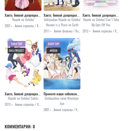
Хаятэ, боевой дворецкий [ТВ-1]
Хаятэ, боевой дворецкий (фильм)
Хаятэ, боевой дворецкий [ТВ-3]
Hayate no Gotoku!
Gekijouban Hayate no Gotoku!
Hayate no Gotoku! Can't Take
Heaven is a Place on Earth
My Eyes Off You
2007 •
Аниме сериалы / Комедия / Приключения / Романтика / Сёнэн
2011 •
Аниме фильмы / Комедия / Приключения
2012 •
Аниме сериалы / Комедия
BDRIP 720P
BDRIP 720P
SHIZA PROJECT
ANIDUB
Хаятэ, боевой дворецкий [ТВ-4]
Примите наши соболезнования, Ниномия
Hayate no Gotoku! Cuties
Goshuushou-sama Ninomiya-
kun
2013 •
Аниме сериалы / Комедия
2007 •
Аниме сериалы / Комедия / Романтика / Этти
КОММЕНТАРИИ:
0