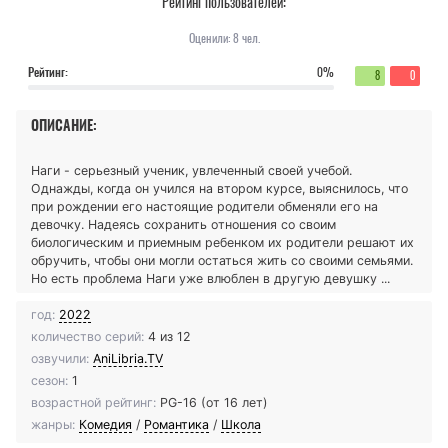
Рейтинг пользователей:
Оценили:
8
чел.
Рейтинг:
0%
8
0
ОПИСАНИЕ:
Наги - серьезный ученик, увлеченный своей учебой.
Однажды, когда он учился на втором курсе, выяснилось, что
при рождении его настоящие родители обменяли его на
девочку. Надеясь сохранить отношения со своим
биологическим и приемным ребенком их родители решают их
обручить, чтобы они могли остаться жить со своими семьями.
Но есть проблема Наги уже влюблен в другую девушку ...
год:
2022
количество серий:
4 из 12
озвучили:
AniLibria.TV
сезон:
1
возрастной рейтинг:
PG-16 (от 16 лет)
жанры:
Комедия
/
Романтика
/
Школа