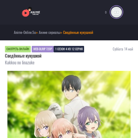
0
Anime-Online.Su
»
Аниме сериалы
» Сведённые кукушкой
Суббота 14 май
СМОТРЕТЬ ОНЛАЙН
WEB-DLRIP 720P
1 СЕЗОН 4 ИЗ 12 СЕРИЯ
Сведённые кукушкой
Kakkou no Iinazuke