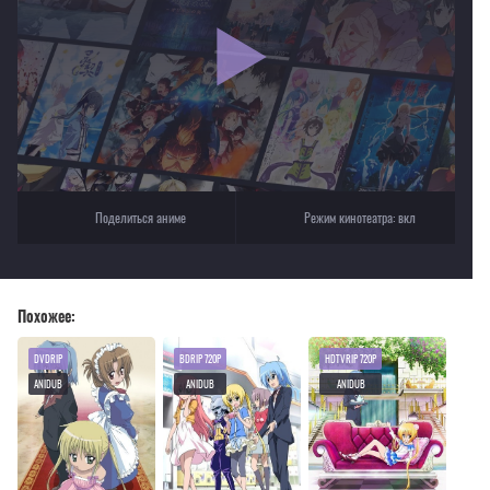
Для просмотра некоторых аниме необходимо установить VPN
Текущее воспроизведение：Сведённые кукушкой
Поделиться аниме
Режим кинотеатра:
вкл
Похожее:
DVDRIP
BDRIP 720P
HDTVRIP 720P
ANIDUB
ANIDUB
ANIDUB