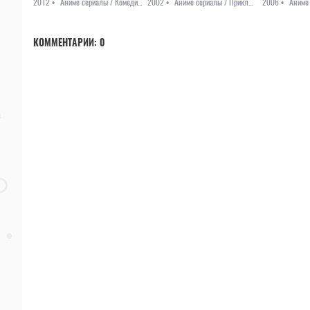
2012 •
Аниме сериалы / Комедия / Повседневность / Романтика / Сёдзё
2002 •
Аниме сериалы / Приключения / Фэнтези
2006 •
КОММЕНТАРИИ:
0