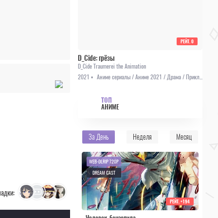
РЕЙТ.
0
D_Cide: грёзы
D_Cide Traumerei the Animation
2021 •
Аниме сериалы / Аниме 2021 / Драма / Приключения / Фэнтези
ТОП
АНИМЕ
За День
Неделя
Месяц
WEB-DLRIP 720P
DREAM CAST
ладки:
РЕЙТ.
+194
Человек-бензопила