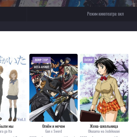
Режим кинотеатра:
вкл
BDRIP 720P
DVDRIP
МЕГА-АНИМЕ
 были мы
Огнём и мечом
Жена-школьница
ra ga Ita
Gun x Sword
Okusama wa Joshikousei