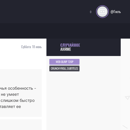
@Гость
0
СЛУЧАЙНОЕ
Суббота 18 июнь
АНИМЕ
WEB-DLRIP 720P
CRUNCHYROLL.SUBTITLES
чья особенность -
 не умеет
и слишком быстро
тавляет ее