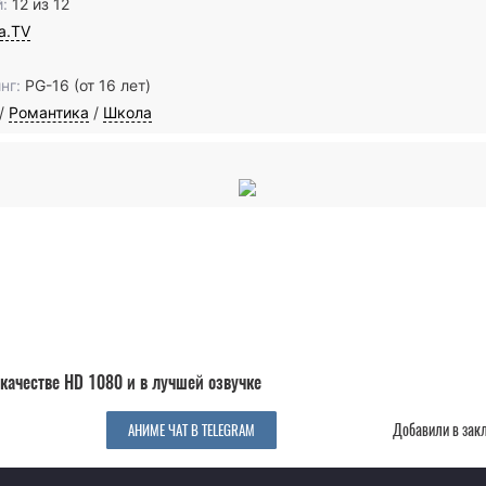
:
12 из 12
ia.TV
нг:
PG-16 (от 16 лет)
/
Романтика
/
Школа
качестве HD 1080 и в лучшей озвучке
Добавили в зак
АНИМЕ ЧАТ В TELEGRAM