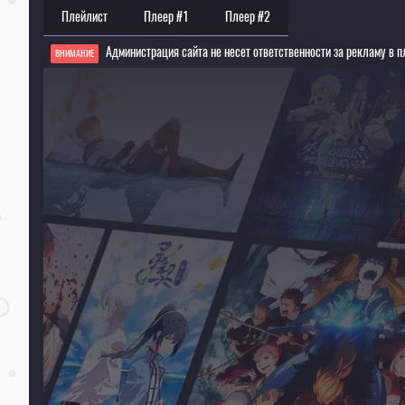
Плейлист
Плеер #1
Плеер #2
Администрация сайта не несет ответственности за рекламу в п
ВНИМАНИЕ
Если видео не работает, обновите страницу или выберите другой плеер!
Для просмотра некоторых аниме необходимо установить VPN
Текущее воспроизведение：Непостижимая Ахарэн