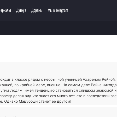
сериалы
Дунхуа
Дорамы
Мы в Telegram
еть онлайн
ключения
Этти
0 мультсериалов
одия
3D
зё-ай
Романтика
ллер
Сёнэн
сы
Сёдзё
тастика
Спорт
тези
Демоны
сидит в классе рядом с необычной ученицей Ахареном Рейной, 
ла
Экшен
анной, по крайней мере, внешне. На самом деле Рейна никогда
ы
Сверхъестественное
ругим людям, имея тенденцию становиться слишком знакомой 
ловеку делая вид что знает его много лет, это в последствии зас
бе. Однако Мацубоши станет ее другом!