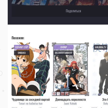
Поделиться
Похожее:
HDTVRIP 720P
DVDRIP
ANILIBRIA.TV
ONIBAKU
MC ENTERTAINMENT
Чудовище за соседней партой
Двенадцать королевств
Это
Tonari no kaibutsu-kun
Juuni Kokuki
Boku