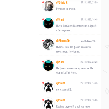
@Olivia R
27.11.2022, 23:09
Рисовка не очень...
@Nani
27.11.2022, 14:48
Имхо. Спойлер: В сравнении с Аркейн
- безвкусная...
@Macros90
27.11.2022, 00:37
Цитата: Nani Не фанат японских
мультиков. Не фанат...
@Nani
26.11.2022, 23:25
Не фанат японских мультиков. Не
фанат Lol(а). Но с...
@Snuff
26.11.2022, 14:35
ну и хрень))))...
@Snuff
25.11.2022, 15:05
Крайне глупое И в той же мере