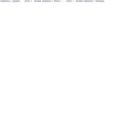
Аниме сериалы / Драма / Повседневность / Романтика / Сёдзё
2005 •
Аниме сериалы / Меха / Приключения / Фантастика
2005 •
Аниме сериалы / Комедия / Повседневность / Романтика