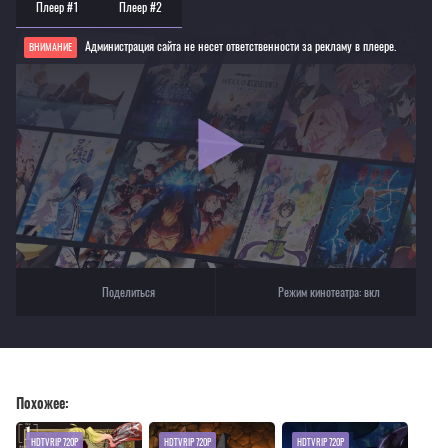
Плеер #1
Плеер #2
Администрация сайта не несет ответственности за рекламу в плеере.
ВНИМАНИЕ
Если видео не работает, обновите страницу или выберите другой плеер!
Для просмотра некоторых аниме необходимо установить VPN
Текущее воспроизведение：Укротитель зверей, изгнанный из команды героя,
встретил девочку-кошку из сильнейшей расы
Поделиться
Режим кинотеатра:
вкл
Похожее:
HDTVRIP 720P
HDTVRIP 720P
HDTVRIP 720P