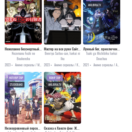
ANILIBRIA.TV
Нежеланно бессмертный авантюрист
Мастер на все руки Сайто в другом мире
Лунный бог, приключение и другой мир
Nozomanu Fushi no
Benriya Saitou-san, Isekai ni
Tsuki ga Michibiku Isekai
Boukensha
Iku
Douchuu
2023 •
Аниме сериалы / Мистика / Приключения / Фэнтези / Анонсы
2023 •
Аниме сериалы / Комедия / Приключения / Фэнтези / Анонсы
2021 •
Аниме сериалы / Аниме 2021 / Комедия / Приключения / Фэнтези
HDTVRIP 720P
BDRIP 720P
STUDIOBAND
ANILIBRIA.TV
Низкоуровневый персонаж Томодзаки
Сказка о Хвосте феи: Жрица Феникса [2012]