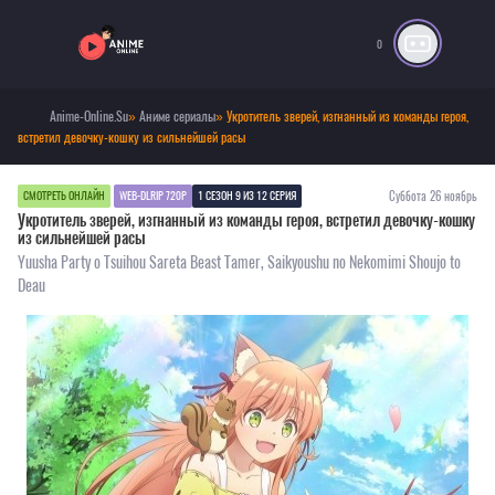
0
Anime-Online.Su
»
Аниме сериалы
» Укротитель зверей, изгнанный из команды героя,
встретил девочку-кошку из сильнейшей расы
Суббота 26 ноябрь
СМОТРЕТЬ ОНЛАЙН
WEB-DLRIP 720P
1 СЕЗОН 9 ИЗ 12 СЕРИЯ
Укротитель зверей, изгнанный из команды героя, встретил девочку-кошку
из сильнейшей расы
Yuusha Party o Tsuihou Sareta Beast Tamer, Saikyoushu no Nekomimi Shoujo to
Deau