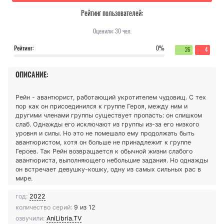
Рейтинг пользователей:
Оценили:
30
чел.
Рейтинг:
0%
26
4
ОПИСАНИЕ:
Рейн - авантюрист, работающий укротителем чудовищ. С тех
пор как он присоединился к группе Героя, между ним и
другими членами группы существует пропасть: он слишком
слаб. Однажды его исключают из группы из-за его низкого
уровня и силы. Но это не помешало ему продолжать быть
авантюристом, хотя он больше не принадлежит к группе
Героев. Так Рейн возвращается к обычной жизни слабого
авантюриста, выполняющего небольшие задания. Но однажды
он встречает девушку-кошку, одну из самых сильных рас в
мире.
год:
2022
количество серий:
9 из 12
озвучили:
AniLibria.TV