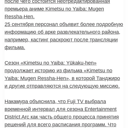
после чего состоится неотредактированная
премьера аниме Kimetsu no Yaiba: Mugen
Ressha-Hen.
25 сентября персонал объявит более подробную
информацию об арке развлекательного района,
например, кастинг раскроют после трансляции
фильма.
Сезон «Kimetsu no Yaiba: Yūkaku-hen»
продолжает историю из фильма «Kimetsu no
Yaiba: Mugen Ressha-Hen», в которой Танджиро
и другие отправляются на следующую миссию.
Накамура объяснила, что Fuji TV выбрала
временной интервал для сезона Entertainment
District Arc как часть общего процесса принятия
решений для всего расписания программ. Что