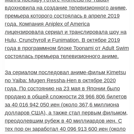
вдохновила на создание телевизионного аниме,
премьера которого состоялась в апреле 2019
года. Компания Aniplex of America
лицензировала сериал и транслировала шоу на
Hulu, Crunchyroll и Funimation. В октябре 2019
года в программном блоке Toonami от Adult Swim
состоялась премьера телевизионного аниме.
За сериалом последовал аниме-фильм Kimetsu
no Yaiba: Mugen Ressha-Hen в октябре 2020
года. По состоянию на 23 мая в Японии было
продано в общей сложности 28 966 806 билетов
за 40 016 942 050 иен (около 367,6 миллиона
долларов США), а также стал первым фильмом,
преодолевшим рубеж в 40 миллиардов иен. С
тех пор он заработал 40 096 913 600 иен (около