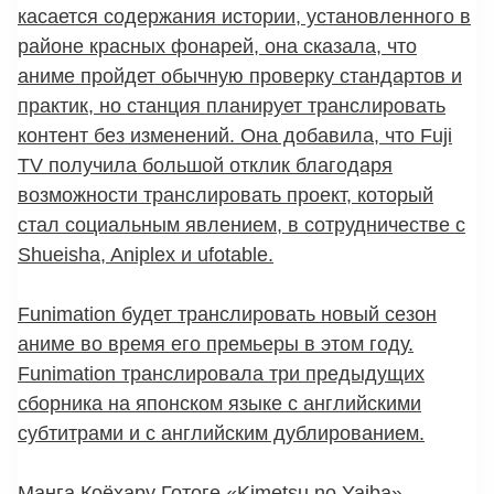
касается содержания истории, установленного в
районе красных фонарей, она сказала, что
аниме пройдет обычную проверку стандартов и
практик, но станция планирует транслировать
контент без изменений. Она добавила, что Fuji
TV получила большой отклик благодаря
возможности транслировать проект, который
стал социальным явлением, в сотрудничестве с
Shueisha, Aniplex и ufotable.
Funimation будет транслировать новый сезон
аниме во время его премьеры в этом году.
Funimation транслировала три предыдущих
сборника на японском языке с английскими
субтитрами и с английским дублированием.
Манга Коёхару Готоге «Kimetsu no Yaiba»