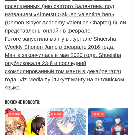
посвященных Дню святого Валентина, под
названием «Kimetsu Gakuen Valentine-hen»
(Demon Slayer Academy Valentine Chapter) были
представлены онлайн в феврале.
Готоге запустила мангу в журнале Shueisha
Weekly Shonen Jump в феврале 2016 года.
Манга закончилась в мае 2020 года. Shueisha
опубликовала 23-й и последний
скомпилированный том манги в декабре 2020
года. Viz Media публикует мангу на английском
языке.
ПОХОЖИЕ НОВОСТИ:
НОВОСТИ
НОВОСТИ
НОВОСТИ