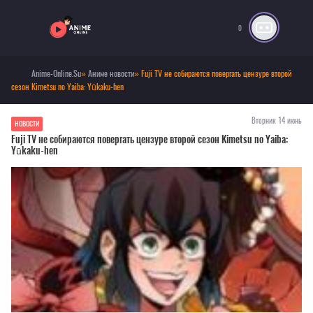
0
Anime-Online.Su
»
Аниме новости
» Fuji TV не собираются повергать цензуре второй
сезон Kimetsu no Yaiba: Yūkaku-hen
Вторник 14 июнь
НОВОСТИ
Fuji TV не собираются повергать цензуре второй сезон Kimetsu no Yaiba:
Yūkaku-hen