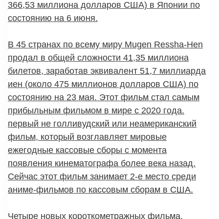
366,53 миллиона долларов США) в Японии по
состоянию на 6 июня.
В 45 странах по всему миру Mugen Ressha-Hen
продал в общей сложности 41,35 миллиона
билетов, заработав эквивалент 51,7 миллиарда
иен (около 475 миллионов долларов США) по
состоянию на 23 мая. Этот фильм стал самым
прибыльным фильмом в мире с 2020 года.
первый не голливудский или неамериканский
фильм, который возглавляет мировые
ежегодные кассовые сборы с момента
появления кинематографа более века назад.
Сейчас этот фильм занимает 2-е место среди
аниме-фильмов по кассовым сборам в США.
Четыре новых короткометражных фильма,