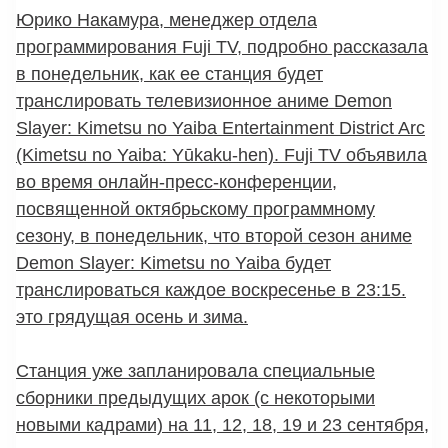
Юрико Накамура, менеджер отдела
программирования Fuji TV, подробно рассказала
в понедельник, как ее станция будет
транслировать телевизионное аниме Demon
Slayer: Kimetsu no Yaiba Entertainment District Arc
(Kimetsu no Yaiba: Yūkaku-hen). Fuji TV объявила
во время онлайн-пресс-конференции,
посвященной октябрьскому программному
сезону, в понедельник, что второй сезон аниме
Demon Slayer: Kimetsu no Yaiba будет
транслироваться каждое воскресенье в 23:15.
это грядущая осень и зима.
Станция уже запланировала специальные
сборники предыдущих арок (с некоторыми
новыми кадрами) на 11, 12, 18, 19 и 23 сентября,