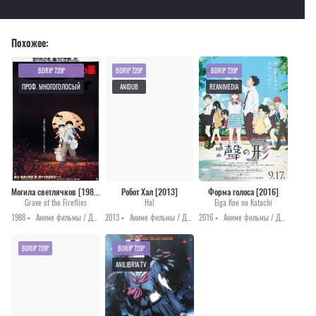
Похожее:
BDRIP 720P
BDRIP 720P
BDRIP 720P
ПРОФ. МНОГОГОЛОСЫЙ
ANIDUB
REANIMEDIA
Могила светлячков [1988]
Робот Хал [2013]
Форма голоса [2016]
Grave of the Fireflies
Hal
Eiga Koe no Katachi
1988 •
Аниме фильмы / Драма / История
2013 •
Аниме фильмы / Драма / Романтика
2016 •
Аниме фильмы / Драма / Повседневность / Романтика / Сёнэн
BDRIP 720P
BDRIP 720P
ANILIBRIA.TV