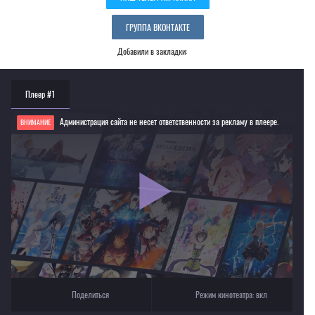
ГРУППА ВКОНТАКТЕ
Добавили в закладки:
Плеер #1
Администрация сайта не несет ответственности за рекламу в плеере.
ВНИМАНИЕ
Если видео не работает, обновите страницу или выберите другой плеер!
Для просмотра некоторых аниме необходимо установить VPN
Текущее воспроизведение：В этом уголке мира [2016]
Поделиться
Режим кинотеатра:
вкл