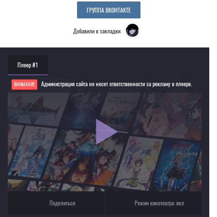
ГРУППА ВКОНТАКТЕ
Добавили в закладки:
Плеер #1
Администрация сайта не несет ответственности за рекламу в плеере.
ВНИМАНИЕ
Если видео не работает, обновите страницу или выберите другой плеер!
Для просмотра некоторых аниме необходимо установить VPN
Текущее воспроизведение：Любовь цыплёнка [2010]
Поделиться
Режим кинотеатра:
вкл