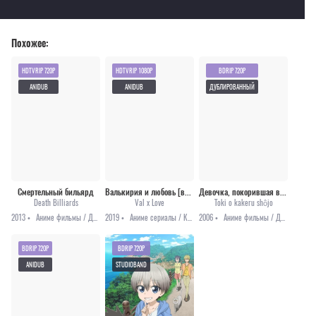
Похожее:
HDTVRIP 720P
HDTVRIP 1080P
BDRIP 720P
ANIDUB
ANIDUB
ДУБЛИРОВАННЫЙ
Смертельный бильярд
Валькирия и любовь [все серии]
Девочка, покорившая время [2006]
Death Billiards
Val x Love
Toki o kakeru shôjo
2013 •
Аниме фильмы / Драма / Детектив / Триллер
2019 •
Аниме сериалы / Комедия / Этти
2006 •
Аниме фильмы / Драма / Приключения / Романтика / Школа
BDRIP 720P
BDRIP 720P
ANIDUB
STUDIOBAND