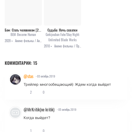
Бэм: Стать человеком [2020]
Судьба: Ночь схватки
BEM: Become Human
Gekijouban Fate/Stay Night:
Unlimited Blade Works
2020 •
Аниме фильмы / Аниме 2020 / Ужасы
2010 •
Аниме фильмы / Приключения / Фэнтези
КОММЕНТАРИИ:
15
@stas
- 03 октябрь 2019
Трейлер многообещающий) Ждем когда выйдет
2
0
@MrKritik(ne kritik)
- 05 октябрь 2019
Когда выйдет?
1
0