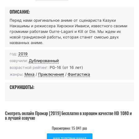
ОПИСАНИЕ:
Перед нами оригинальное аниме от сценариста Казуки
Накашимы и режиссера Хироюки Имаиси, известного своими
громкими работами Gurre-Lagani и Kill or Die. Мы ждем их
новой грандиозной работы, которая станет смесью двух
названных аниме.
год:
2019
озвучили:
Дублированный
возрастной рейтинг:
PG-16 (от 16 лет)
жанры:
Меха
/
Приключения
/
Фантастика
СКРИНШОТЫ:
Смотреть онлайн Промар [2019] бесплатно в хорошем качестве HD 1080 и
в лучшей озвучке
Просмотрено: 15 041 раз
НАШ ТЕЛЕГРАМ КАНАЛ