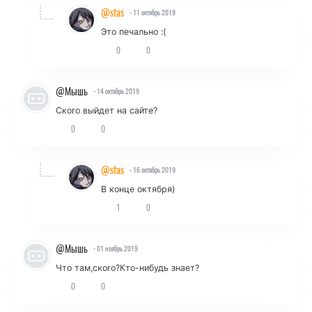
@stas
- 11 октябрь 2019
Это печально :(
0
0
@Мышь
- 14 октябрь 2019
Скоrо выйдет на сайте?
0
0
@stas
- 16 октябрь 2019
В конце октября)
1
0
@Мышь
- 01 ноябрь 2019
Что там,скоrо?Кто-нибудь знает?
0
0