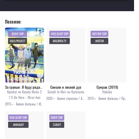
Похожее:
BDRIP 720P
WEB-DLRIP 720P
HDTVRIP 720P
SHIZA PROJECT
ANILIBRIA.TV
ANISTAR
За гранью: Я буду рядом — Будущее [2015]
Сомали и лесной дух
Сумрак (2019)
Kyoukai no Kanata Movie 2:
Somali to Mori no Kamisama
Hakubo
I'll Be Here - Mirai-hen
2020 •
Аниме сериалы / Аниме 2020 / Приключения / Фэнтези
2019 •
Аниме фильмы / Приключения
2015 •
Аниме фильмы / Мистика / Приключения
WEB-DLRIP 720P
BDRIP 720P
ANIMAUNT
CUBA77