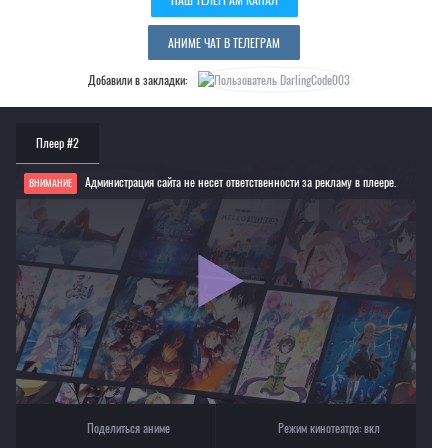
АНИМЕ ЧАТ В ТЕЛЕГРАМ
Добавили в закладки:
Плеер #2
Администрация сайта не несет ответственности за рекламу в плеере.
ВНИМАНИЕ
Если видео не работает, обновите страницу или выберите другой плеер!
Для просмотра некоторых аниме необходимо установить VPN
Текущее воспроизведение：Промар [2019]
Поделиться аниме
Режим кинотеатра:
вкл