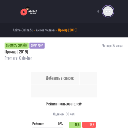
0
Anime-Online.Su
»
Аниме фильмы
» Промар [2019]
Четверг 27 август
СМОТРЕТЬ ОНЛАЙН
BDRIP 720P
Промар [2019]
Promare: Galo-hen
Добавить в список
Рейтинг пользователей:
Оценили:
30
чел.
Рейтинг:
0%
46,5
-16,5