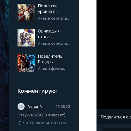
Поднятие
уровня в
одиночку
Аниме сериалы / Экшен / Приключения / Фэнтези / Анонсы
Однажды я
стала
принцессой
Аниме сериалы / Комедия / Романтика / Фэнтези / Анонсы
Повелитель:
Рыцарь
Святого
Аниме фильмы / Приключения / Фэнтези / Анонсы
королевства
(Фильм)
Комментируют
Андрей
29.05.23
Озвучка SAYGEX вывозит)
Поделиться с 
ЧИТЕРСКИЙ НАВЫК ИЗ ДРУГОГО МИРА СДЕЛАЛ МЕНЯ НЕПОБЕДИМЫМ В МОЁМ