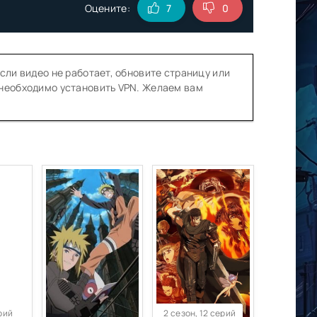
Оцените:
7
0
сли видео не работает, обновите страницу или
 необходимо установить VPN. Желаем вам
ерий
2 сезон, 12 серий