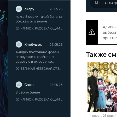
В ЗАКЛАД
акару
29.05.23
лол в 8 серии такой банана.
обожаю это аниме
Админис
КЛИНОК, РАССЕКАЮЩИЙ ДЕМОНОВ: ДЕРЕВНЯ КУЗНЕЦОВ
выберит
приятно
Хлебушек
29.05.23
Анидаб постоянно фразы
Так же см
пропускает, крайне не
советую в их озвучке
смотреть
ВЕЛИКАЯ НЕБЕСНАЯ СТЕНА
Саша
28.05.23
8 серия:банан
КЛИНОК, РАССЕКАЮЩИЙ ДЕМОНОВ: ДЕРЕВНЯ КУЗНЕЦОВ
1 сезон, 23 серий