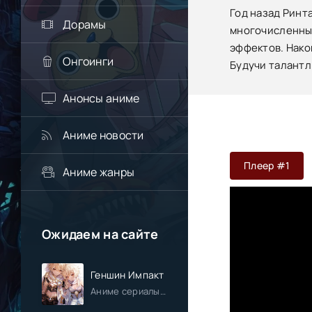
Год назад Ринт
Дорамы
многочисленные
эффектов. Нако
Онгоинги
Будучи талантл
Анонсы аниме
Аниме новости
Плеер #1
Аниме жанры
Ожидаем на сайте
Геншин Импакт
Аниме сериалы / Приключения / Фэнтези / Анонсы