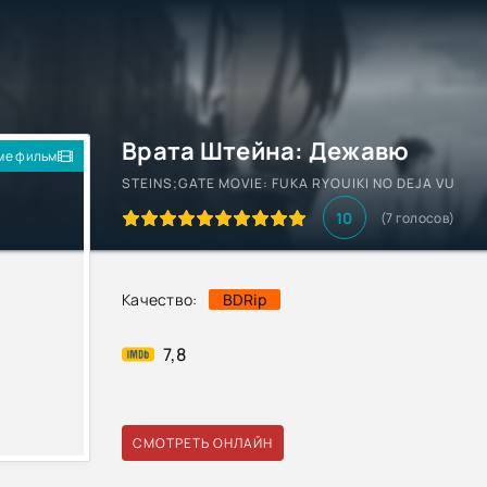
Врата Штейна: Дежавю
ме фильм
STEINS;GATE MOVIE: FUKA RYOUIKI NO DEJA VU
10
(
7
голосов)
Качество:
BDRip
7,8
СМОТРЕТЬ ОНЛАЙН