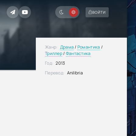
ВОЙТИ
Жанр:
Драма
/
Романтика
/
Триллер
/
Фантастика
Год:
2013
Перевод:
Anilibria