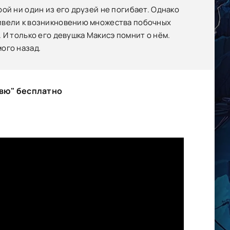
ой ни один из его друзей не погибает. Однако
ривели к возникновению множества побочных
 И только его девушка Макисэ помнит о нём.
ого назад.
вю" бесплатно