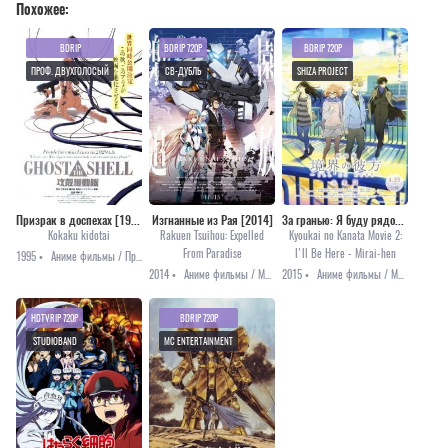
Похожее:
BDRIP
BDRIP 720P
BDRIP 720P
ПРОФ. ДВУХГОЛОСЫЙ
СВ-ДУБЛЬ
SHIZA PROJECT
Призрак в доспехах [1995]
Изгнанные из Рая [2014]
За гранью: Я буду рядом — Будущее [2015]
Kokaku kidotai
Rakuen Tsuihou: Expelled
Kyoukai no Kanata Movie 2:
From Paradise
I'll Be Here - Mirai-hen
1995 •
Аниме фильмы / Приключения / Фантастика
2014 •
Аниме фильмы / Меха / Приключения / Фантастика
2015 •
Аниме фильмы / Мистика / Приключения
HDTVRIP 720P
BDRIP 720P
STUDIOBAND
MC ENTERTAINMENT