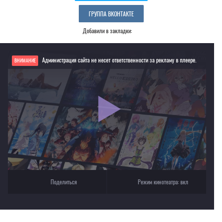
ГРУППА ВКОНТАКТЕ
Добавили в закладки:
Администрация сайта не несет ответственности за рекламу в плеере.
ВНИМАНИЕ
Если видео не работает, обновите страницу или выберите другой плеер!
Для просмотра некоторых аниме необходимо установить VPN
Текущее воспроизведение：Призрак в доспехах 2: Невинность [2004]
Поделиться
Режим кинотеатра:
вкл