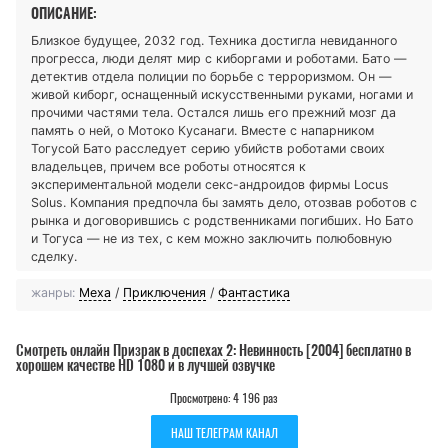
ОПИСАНИЕ:
Близкое будущее, 2032 год. Техника достигла невиданного
прогресса, люди делят мир с киборгами и роботами. Бато —
детектив отдела полиции по борьбе с терроризмом. Он —
живой киборг, оснащенный искусственными руками, ногами и
прочими частями тела. Остался лишь его прежний мозг да
память о ней, о Мотоко Кусанаги. Вместе с напарником
Тогусой Бато расследует серию убийств роботами своих
владельцев, причем все роботы относятся к
экспериментальной модели секс-андроидов фирмы Locus
Solus. Компания предпочла бы замять дело, отозвав роботов с
рынка и договорившись с родственниками погибших. Но Бато
и Тогуса — не из тех, с кем можно заключить полюбовную
сделку.
жанры:
Меха
/
Приключения
/
Фантастика
Смотреть онлайн Призрак в доспехах 2: Невинность [2004] бесплатно в
хорошем качестве HD 1080 и в лучшей озвучке
Просмотрено: 4 196 раз
НАШ ТЕЛЕГРАМ КАНАЛ