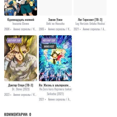
Одиннадцать молний
Закон Уэки
Лог Горизонт [ТВ-3]
Inazuma Eleven
Ueki no Housoku
Log Horizon: Entaku Houkai
2008 •
Аниме сериалы / Комедия / Сёнэн / Спорт
2005 •
Аниме сериалы / Комедия / Мистика / Приключения / Сёнэн
2021 •
Аниме сериалы / Аниме 2021 / Приключения / Фантастика
HDTVRIP 720P
HDTVRIP 720P
ANIMEVOST
Доктор Стоун [ТВ-3]
Re: Жизнь в альтернативном мире с нуля [ТВ-2, 2 часть]
Dr. Stone (2023)
Re:Zero kara Hajimeru Isekai
Seikatsu (2021)
2023 •
Аниме сериалы / Комедия / Приключения / Сёнэн / Фантастика / Анонсы
2021 •
Аниме сериалы / Аниме 2021 / Драма / Триллер / Фэнтези
КОММЕНТАРИИ:
0