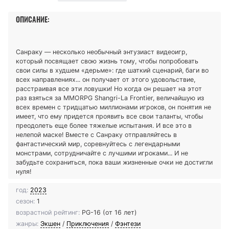
ОПИСАНИЕ:
Санраку — несколько необычный энтузиаст видеоигр,
который посвящает свою жизнь тому, чтобы попробовать
свои силы в худшем «дерьме»: где шаткий сценарий, баги во
всех направлениях... он получает от этого удовольствие,
расстраивая все эти ловушки! Но когда он решает на этот
раз взяться за MMORPG Shangri-La Frontier, величайшую из
всех времен с тридцатью миллионами игроков, он понятия не
имеет, что ему придется проявить все свои таланты, чтобы
преодолеть еще более тяжелые испытания. И все это в
нелепой маске! Вместе с Санраку отправляйтесь в
фантастический мир, соревнуйтесь с легендарными
монстрами, сотрудничайте с лучшими игроками... И не
забудьте сохраниться, пока ваши жизненные очки не достигли
нуля!
год:
2023
сезон:
1
возрастной рейтинг:
PG-16 (от 16 лет)
жанры:
Экшен
/
Приключения
/
Фэнтези