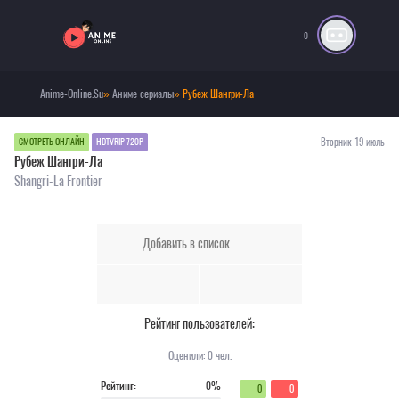
0
Anime-Online.Su
»
Аниме сериалы
» Рубеж Шангри-Ла
Вторник 19 июль
СМОТРЕТЬ ОНЛАЙН
HDTVRIP 720P
Рубеж Шангри-Ла
Shangri-La Frontier
Добавить в список
Рейтинг пользователей:
Оценили:
0
чел.
Рейтинг:
0%
0
0