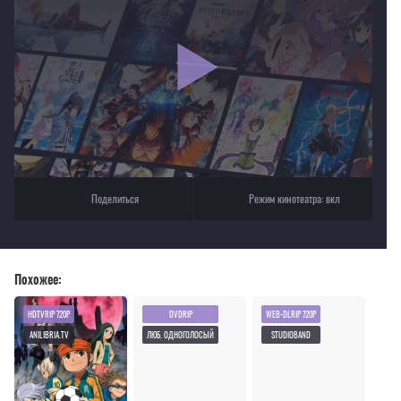
Если видео не работает, обновите страницу или выберите другой плеер!
Для просмотра некоторых аниме необходимо установить VPN
Текущее воспроизведение：Рубеж Шангри-Ла
Поделиться
Режим кинотеатра:
вкл
Похожее:
HDTVRIP 720P
DVDRIP
WEB-DLRIP 720P
ANILIBRIA.TV
ЛЮБ. ОДНОГОЛОСЫЙ
STUDIOBAND