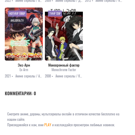
2022 •
Аниме сериалы / Боевые искусства / Драма / Мистика / Аниме 2022
2009 •
Аниме сериалы / Детектив / Приключения / Романтика
2012 •
Аниме сериалы / Комедия / Повседневность / Романтика
HDTVRIP 1080P
TVRIP 720P
ANILIBRIA.TV
Экс-Арм
Монохромный фактор
Ex-Arm
Monochrome Factor
2021 •
Аниме сериалы / Аниме 2021 / Фантастика / 3D
2008 •
Аниме сериалы / Комедия / Мистика / Приключения
КОММЕНТАРИИ:
0
Смотрите аниме, дорамы, мультсериалы онлайн в отличном качестве бесплатно на
нашем сайте.
Присоединяйся к нам, жми
PLAY
и наслаждайся просмотром любимых новинок.