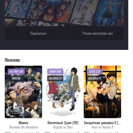
Поделиться
Режим кинотеатра:
вкл
Похожее:
HDTVRIP 720P
BDRIP 720P
BDRIP 720P
ANISTAR
ANILIBRIA.TV
ANILIBRIA.TV
Шэнму
Восточный Эдем [ТВ]
Загадочная девушка Х [ТВ]
Shenmue the Animation
Higashi no Eden
Nazo no Kanojo X