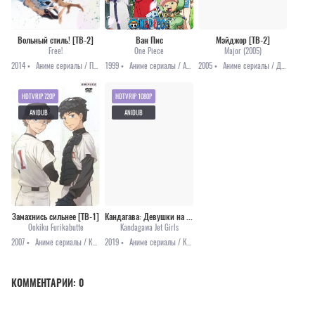
Вольный стиль! [ТВ-2]
Ван Пис
Мэйджор [ТВ-2]
Free!
One Piece
Major (2005)
2014 •
Аниме сериалы / Повседневность / Спорт
1999 •
Аниме сериалы / Аниме 2021 / Комедия / Приключения / Сёнэн / Фэнтези / Онгоинги / Аниме 2022
2005 •
Аниме сериалы / Драма / Сёнэн / Спорт
HDTVRIP 720P
HDTVRIP 1080P
ANIDUB
ANIDUB
Замахнись сильнее [ТВ-1]
Кандагава: Девушки на гидроциклах [все серии]
Ookiku Furikabutte
Kandagawa Jet Girls
2007 •
Аниме сериалы / Комедия / Спорт
2019 •
Аниме сериалы / Комедия / Этти
КОММЕНТАРИИ:
0