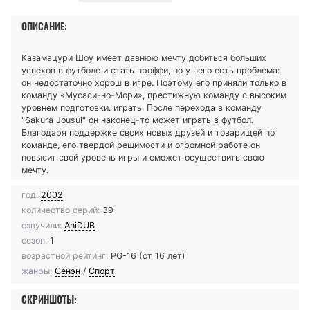
ОПИСАНИЕ:
Казамацури Шоу имеет давнюю мечту добиться больших
успехов в футболе и стать проффи, но у него есть проблема:
он недостаточно хорош в игре. Поэтому его приняли только в
команду «Мусаси-но-Мори», престижную команду с высоким
уровнем подготовки. играть. После перехода в команду
"Sakura Jousui" он наконец-то может играть в футбол.
Благодаря поддержке своих новых друзей и товарищей по
команде, его твердой решимости и огромной работе он
повысит свой уровень игры и сможет осуществить свою
мечту.
год:
2002
количество серий:
39
озвучили:
AniDUB
сезон:
1
возрастной рейтинг:
PG-16 (от 16 лет)
жанры:
Сёнэн
/
Спорт
СКРИНШОТЫ: