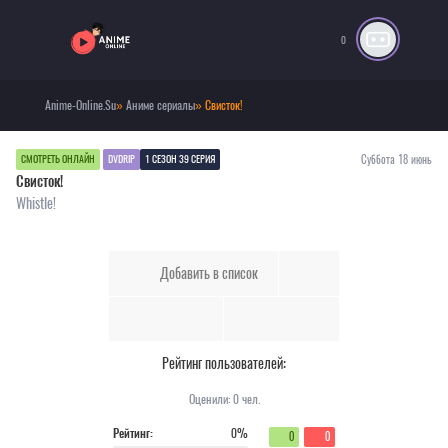
0
Anime-Online.Su
»
Аниме сериалы
» Свисток!
Суббота 18 июнь
СМОТРЕТЬ ОНЛАЙН
DVDRIP
1 СЕЗОН 39 СЕРИЯ
Свисток!
Whistle!
Добавить в список
Рейтинг пользователей:
Оценили:
0
чел.
Рейтинг:
0%
0
0