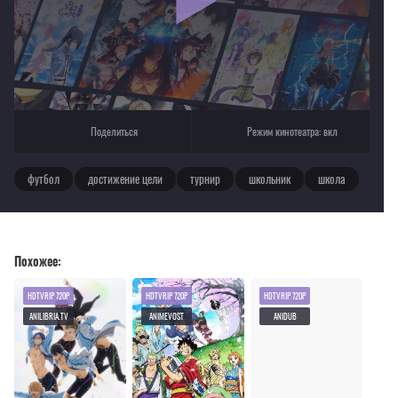
Текущее воспроизведение：Свисток!
Поделиться
Режим кинотеатра:
вкл
футбол
достижение цели
турнир
школьник
школа
Похожее:
HDTVRIP 720P
HDTVRIP 720P
HDTVRIP 720P
ANILIBRIA.TV
ANIMEVOST
ANIDUB