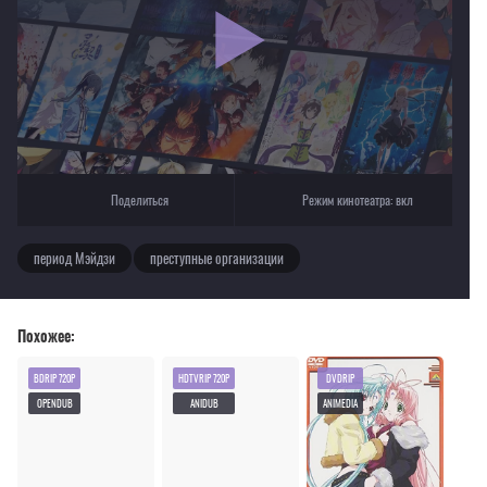
Для просмотра некоторых аниме необходимо установить VPN
Текущее воспроизведение：Смех под облаками
Поделиться
Режим кинотеатра:
вкл
период Мэйдзи
преступные организации
Похожее:
BDRIP 720P
HDTVRIP 720P
DVDRIP
OPENDUB
ANIDUB
ANIMEDIA