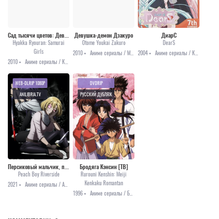
Сад тысячи цветов: Девушки-самураи
Девушка-демон Дзакуро
ДиарС
Hyakka Ryouran: Samurai
Otome Youkai Zakuro
DearS
Girls
2010 •
Аниме сериалы / Мистика / Приключения / Романтика
2004 •
Аниме сериалы / Комедия / Романтика / Фантастика / Этти
2010 •
Аниме сериалы / Комедия / Приключения / Этти
WEB-DLRIP 1080P
DVDRIP
ANILIBRIA.TV
РУССКИЙ ДУБЛЯЖ
Персиковый мальчик, пришедший с другого побережья
Бродяга Кэнсин [ТВ]
Peach Boy Riverside
Rurouni Kenshin: Meiji
Kenkaku Romantan
2021 •
Аниме сериалы / Аниме 2021 / Драма / Приключения / Сёнэн / Фэнтези
1996 •
Аниме сериалы / Боевые искусства / История / Комедия / Приключения / Романтика