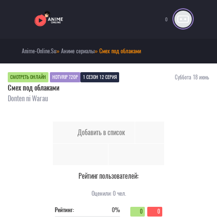
0
Anime-Online.Su
»
Аниме сериалы
» Смех под облаками
Суббота 18 июнь
СМОТРЕТЬ ОНЛАЙН
HDTVRIP 720P
1 СЕЗОН 12 СЕРИЯ
Смех под облаками
Donten ni Warau
Добавить в список
Рейтинг пользователей:
Оценили:
0
чел.
Рейтинг:
0%
0
0