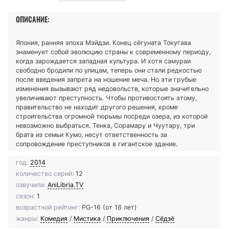
ОПИСАНИЕ:
Япония, ранняя эпоха Мэйдзи. Конец сёгуната Токугава
знаменует собой эволюцию страны к современному периоду,
когда зарождается западная культура. И хотя самураи
свободно бродили по улицам, теперь они стали редкостью
после введения запрета на ношение меча. Но эти грубые
изменения вызывают ряд недовольств, которые значительно
увеличивают преступность. Чтобы противостоять этому,
правительство не находит другого решения, кроме
строительства огромной тюрьмы посреди озера, из которой
невозможно выбраться. Тенка, Сорамару и Чуутару, три
брата из семьи Кумо, несут ответственность за
сопровождение преступников в гигантское здание.
год:
2014
количество серий:
12
озвучили:
AniLibria.TV
сезон:
1
возрастной рейтинг:
PG-16 (от 16 лет)
жанры:
Комедия
/
Мистика
/
Приключения
/
Сёдзё