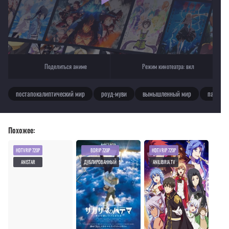
Поделиться аниме
Режим кинотеатра:
вкл
постапокалиптический мир
роуд-муви
вымышленный мир
паропан
Похожее:
HDTVRIP 720P
BDRIP 720P
HDTVRIP 720P
ANISTAR
ДУБЛИРОВАННЫЙ
ANILIBRIA.TV