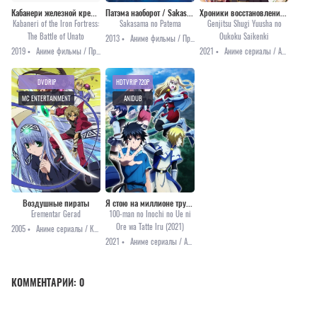
Кабанери железной крепости (фильм)
Патэма наоборот / Sakasama no Patema [2013]
Хроники восстановления королевства реалистом
Kabaneri of the Iron Fortress:
Sakasama no Patema
Genjitsu Shugi Yuusha no
The Battle of Unato
Oukoku Saikenki
2013 •
Аниме фильмы / Приключения / Фантастика
2019 •
Аниме фильмы / Приключения / Сёнэн / Фэнтези
2021 •
Аниме сериалы / Аниме 2021 / Комедия / Приключения / Романтика / Фэнтези
DVDRIP
HDTVRIP 720P
MC ENTERTAINMENT
ANIDUB
Воздушные пираты
Я стою на миллионе трупов [ТВ-2]
Erementar Gerad
100-man no Inochi no Ue ni
Ore wa Tatte Iru (2021)
2005 •
Аниме сериалы / Комедия / Романтика / Сёнэн / Фэнтези
2021 •
Аниме сериалы / Аниме 2021 / Приключения / Фэнтези
КОММЕНТАРИИ:
0