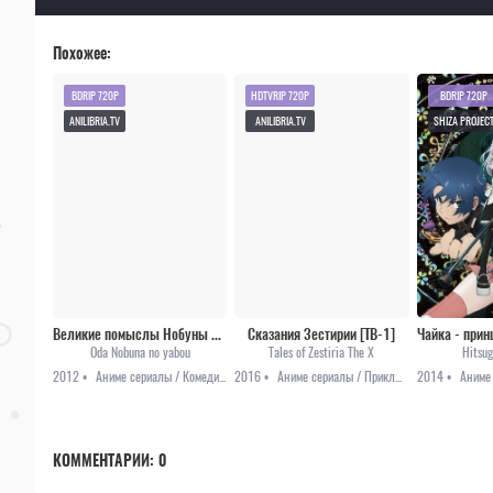
Похожее:
BDRIP 720P
HDTVRIP 720P
BDRIP 720P
ANILIBRIA.TV
ANILIBRIA.TV
SHIZA PROJEC
Великие помыслы Нобуны Оды
Сказания Зестирии [ТВ-1]
Oda Nobuna no yabou
Tales of Zestiria The X
Hitsug
2012 •
Аниме сериалы / Комедия / Приключения / Романтика
2016 •
Аниме сериалы / Приключения / Фэнтези
2014 •
КОММЕНТАРИИ:
0