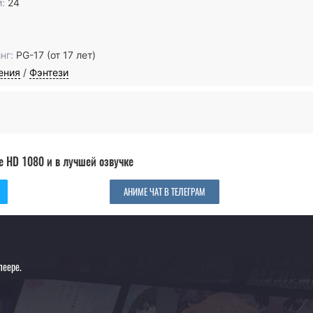
:
24
нг:
PG-17 (от 17 лет)
ения
/
Фэнтези
е HD 1080 и в лучшей озвучке
АНИМЕ ЧАТ В ТЕЛЕГРАМ
леере.