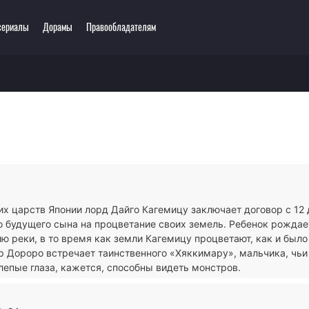
сериалы
Дорамы
Правообладателям
еть онлайн
ключения
Этти
0 мультсериалов
одия
3D
зё-ай
Романтика
ллер
Сёнэн
сы
Сёдзё
тастика
Спорт
тези
Демоны
х царств Японии лорд Дайго Кагемицу заключает договор с 12
ла
Экшен
о будущего сына на процветание своих земель. Ребенок рожда
ы
Сверхъестественное
ю реки, в то время как земли Кагемицу процветают, как и было
р Дороро встречает таинственного «Хяккимару», мальчика, чьи
лепые глаза, кажется, способны видеть монстров.