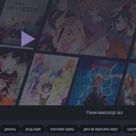
Режим кинотеатра:
вкл
демоны
роуд-муви
жестокие сцены
дети во взрослом мире
траги