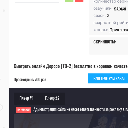
количество серий
озвучили:
Kansai
сезон:
2
возрастной рейти
жанры:
Приключ
СКРИНШОТЫ:
Смотреть онлайн Дороро [ТВ-2] бесплатно в хорошем качеств
НАШ ТЕЛЕГРАМ КАНАЛ
Просмотрено: 700 раз
Плеер #1
Плеер #2
Администрация сайта не несет ответственности за рекламу в п
ВНИМАНИЕ
Если видео не работает, обновите страницу или выберите другой плеер!