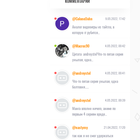
КОММЕНТАРИИ
@ColonelJohn
9.05.2022, 17:42
Аналог видеоигры из тайтла, в
которую гг рубится...
@Macros90
4.05.2022, 00:42
Цитата: andreystelЧто-то пятая серия
унылая, одна...
@andreystel
4.05.2022, 00:41
Что-то пятая серия унылая, одна
болтовня......
@andreystel
4.05.2022, 00:39
Манга вполне ничего, аниме по
первым 4 сериям вроде...
@nastymy
21.04.2022, 17:20
так как я не смог удержаться