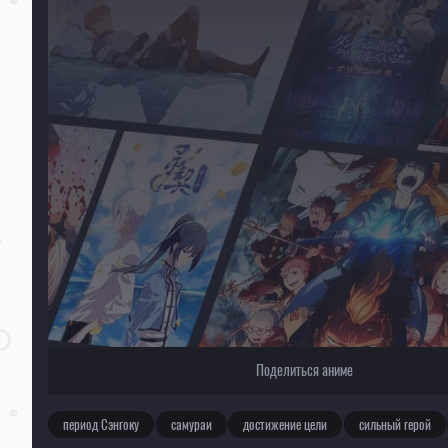
Для просмотра некоторых аниме необходимо установить VPN
Текущее воспроизведение：Дороро [ТВ-2]
Поделиться аниме
период Сэнгоку
самураи
достижение цели
сильный герой