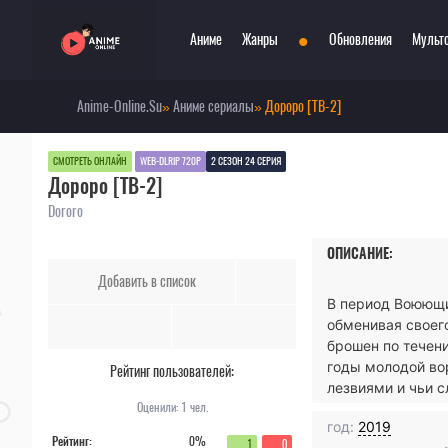
•
Аниме
Жанры
Обновления
Мульт
Anime-Online.Su
»
Аниме сериалы
» Дороро [ТВ-2]
Сериалы
Боевые искусства
Смотр
При
Фильмы
Война
Топ 3
Пар
СМОТРЕТЬ ОНЛАЙН
WEB-DLRIP 720P
2 СЕЗОН 24 СЕРИЯ
Дороро [ТВ-2]
Аниме 2022
Драма
Сёд
Аниме 2021
Детектив
Три
Dororo
Аниме 2020
Комедия
Ужа
ОПИСАНИЕ:
Топ 100 аниме
Меха
Фан
Добавить в список
Анонсы аниме
Мистика
Фэн
В период Воюющи
Онгоинги
Музыкальный
Шко
обменивая своег
Новости
Повседневность
Игр
брошен по течени
годы молодой во
Рейтинг пользователей:
лезвиями и чьи с
Оценили:
1
чел.
год:
2019
Рейтинг:
0%
1
0