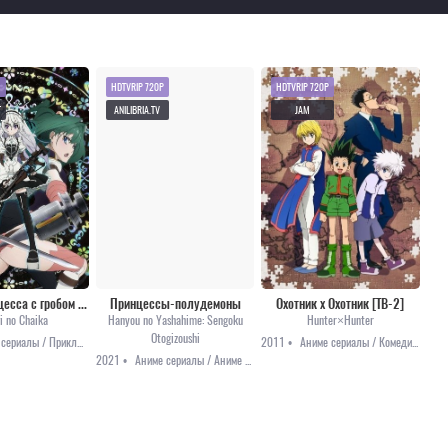
HDTVRIP 720P
HDTVRIP 720P
T
ANILIBRIA.TV
JAM
Чайка - принцесса с гробом [ТВ-1]
Принцессы-полудемоны
Охотник х Охотник [ТВ-2]
i no Chaika
Hanyou no Yashahime: Sengoku
Hunter×Hunter
Otogizoushi
Аниме сериалы / Приключения / Романтика / Фэнтези
2011 •
Аниме сериалы / Комедия / Приключения / Сёнэн / Фэнтези
2021 •
Аниме сериалы / Аниме 2021 / Приключения / Фэнтези