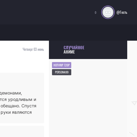
@Гость
0
СЛУЧАЙНОЕ
Четверг 03 июнь
АНИМЕ
HDTVRIP 720P
PERSONA99
 демонами,
ется уродливым и
 обещано. Спустя
 руки являются