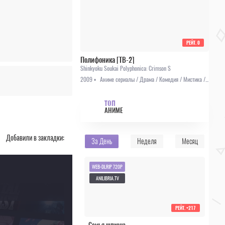
РЕЙТ.
0
Полифоника [ТВ-2]
Shinkyoku Soukai Polyphonica: Crimson S
2009 •
Аниме сериалы / Драма / Комедия / Мистика / Романтика
ТОП
АНИМЕ
Добавили в закладки:
За День
Неделя
Месяц
WEB-DLRIP 720P
ANILIBRIA.TV
РЕЙТ.
+217
Семья шпиона