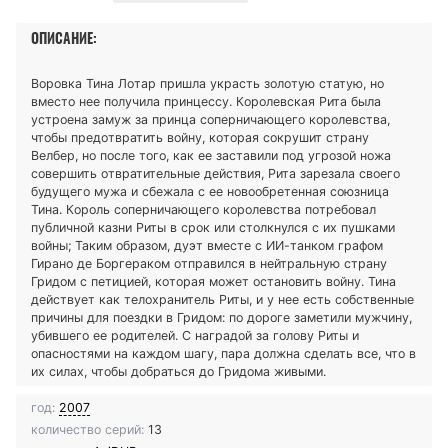
ОПИСАНИЕ:
Воровка Тина Лотар пришла украсть золотую статую, но
вместо нее получила принцессу. Королевская Рита была
устроена замуж за принца соперничающего королевства,
чтобы предотвратить войну, которая сокрушит страну
Велбер, но после того, как ее заставили под угрозой ножа
совершить отвратительные действия, Рита зарезала своего
будущего мужа и сбежала с ее новообретенная союзница
Тина. Король соперничающего королевства потребовал
публичной казни Риты в срок или столкнулся с их пушками
войны; Таким образом, дуэт вместе с ИИ-танком графом
Гирано де Боргераком отправился в нейтральную страну
Гридом с петицией, которая может остановить войну. Тина
действует как телохранитель Риты, и у нее есть собственные
причины для поездки в Гридом: по дороге заметили мужчину,
убившего ее родителей. С наградой за голову Риты и
опасностями на каждом шагу, пара должна сделать все, что в
их силах, чтобы добраться до Гридома живыми.
год:
2007
количество серий:
13