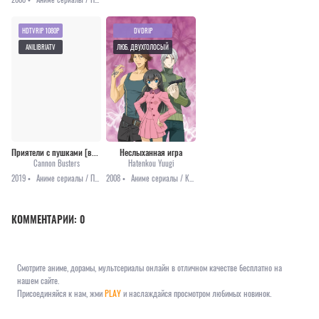
HDTVRIP 1080P
DVDRIP
ANILIBRIATV
ЛЮБ. ДВУХГОЛОСЫЙ
Приятели с пушками [все серии]
Неслыханная игра
Cannon Busters
Hatenkou Yuugi
2019 •
Аниме сериалы / Приключения
2008 •
Аниме сериалы / Комедия / Приключения / Романтика / Фэнтези
КОММЕНТАРИИ:
0
Смотрите аниме, дорамы, мультсериалы онлайн в отличном качестве бесплатно на
нашем сайте.
Присоединяйся к нам, жми
PLAY
и наслаждайся просмотром любимых новинок.