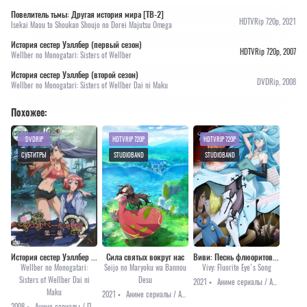
Повелитель тьмы: Другая история мира [ТВ-2]
HDTVRip 720p, 2021
Isekai Maou to Shoukan Shoujo no Dorei Majutsu Omega
История сестер Уэллбер (первый сезон)
HDTVRip 720p, 2007
Wellber no Monogatari: Sisters of Wellber
История сестер Уэллбер (второй сезон)
DVDRip, 2008
Wellber no Monogatari: Sisters of Wellber Dai ni Maku
Похожее:
DVDRIP
HDTVRIP 720P
HDTVRIP 720P
СУБТИТРЫ
STUDIOBAND
STUDIOBAND
История сестер Уэллбер (второй сезон)
Сила святых вокруг нас
Виви: Песнь флюоритового глаза
Wellber no Monogatari:
Seijo no Maryoku wa Bannou
Vivy: Fluorite Eye's Song
Sisters of Wellber Dai ni
Desu
2021 •
Аниме сериалы / Аниме 2021 / Приключения / Фантастика
Maku
2021 •
Аниме сериалы / Аниме 2021 / Приключения / Романтика / Фэнтези
2008 •
Аниме сериалы / Приключения / Фэнтези