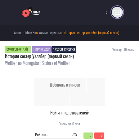
0
Anime-Online.Su
»
Аниме сериалы
» История сестер Уэллбер (первый сезон)
Четверг 16 июнь
СМОТРЕТЬ ОНЛАЙН
HDTVRIP 720P
1 СЕЗОН 13 СЕРИЯ
История сестер Уэллбер (первый сезон)
Wellber no Monogatari: Sisters of Wellber
Добавить в список
Рейтинг пользователей:
Оценили:
0
чел.
Рейтинг:
0%
0
0