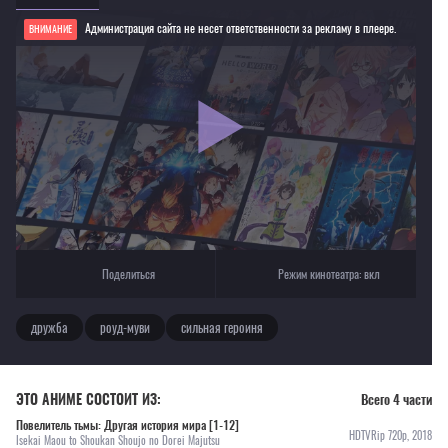
Администрация сайта не несет ответственности за рекламу в плеере.
ВНИМАНИЕ
Если видео не работает, обновите страницу или выберите другой плеер!
Для просмотра некоторых аниме необходимо установить VPN
Текущее воспроизведение：История сестер Уэллбер (первый сезон)
Поделиться
Режим кинотеатра:
вкл
дружба
роуд-муви
сильная героиня
ЭТО АНИМЕ СОСТОИТ ИЗ:
Всего 4 части
Повелитель тьмы: Другая история мира [1-12]
HDTVRip 720p, 2018
Isekai Maou to Shoukan Shoujo no Dorei Majutsu